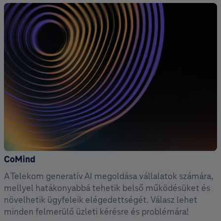
CoMind
A Telekom generatív AI megoldása vállalatok számára,
mellyel hatákonyabbá tehetik belső működésüket és
növelhetik ügyfeleik elégedettségét. Válasz lehet
minden felmerülő üzleti kérésre és problémára!