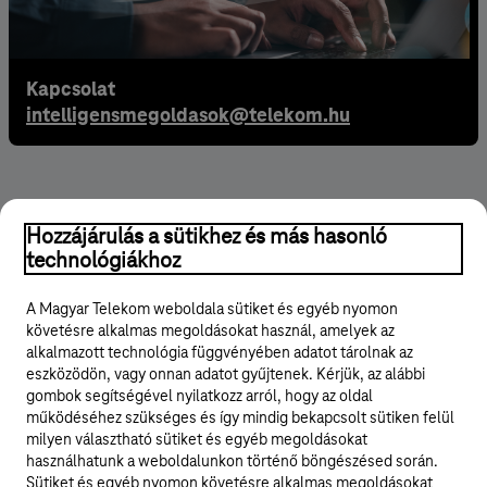
Kapcsolat
intelligensmegoldasok@telekom.hu
Hozzájárulás a sütikhez és más hasonló
technológiákhoz
A Magyar Telekom weboldala sütiket és egyéb nyomon
követésre alkalmas megoldásokat használ, amelyek az
alkalmazott technológia függvényében adatot tárolnak az
eszközödön, vagy onnan adatot gyűjtenek. Kérjük, az alábbi
© 2026 Magyar Telekom Nyrt.
gombok segítségével nyilatkozz arról, hogy az oldal
működéséhez szükséges és így mindig bekapcsolt sütiken felül
milyen választható sütiket és egyéb megoldásokat
Karrier
használhatunk a weboldalunkon történő böngészésed során.
Sütiket és egyéb nyomon követésre alkalmas megoldásokat