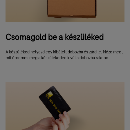
Csomagold be a készüléked
A készüléked helyezd egy kibélelt dobozba és zárd le.
Nézd meg
,
mit érdemes még a készülékeden kívül a dobozba raknod.