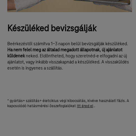
Készüléked bevizsgálják
Beérkezéstől számítva 1-3 napon belül bevizsgálják készüléked.
Ha nem felel meg az általad megadott állapotnak, új ajánlatot
küldenek
neked. Eldöntheted, hogy szeretnéd-e elfogadni az új
ajánlatot, vagy inkább visszakapnád a készüléked. A visszaküldés
esetén is ingyenes a szállítás.
* gyártás+ szállítás+ életciklus végi kibocsátás, kivéve használati fázis. A
kapcsolódó hatásmérési összefoglalókat
itt éred el
.