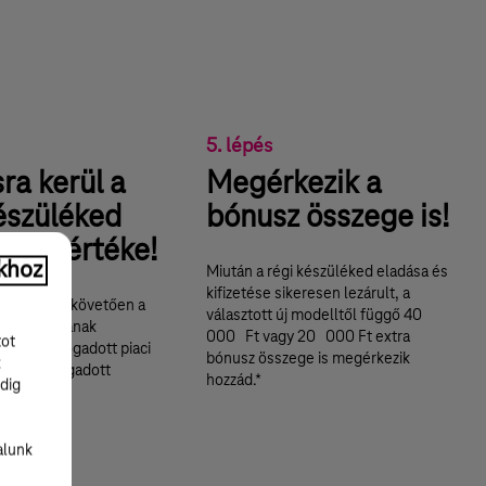
5. lépés
ra kerül a
Megérkezik a
észüléked
bónusz összege is!
dott értéke!
khoz
Miután a régi készüléked eladása és
kifizetése sikeresen lezárult, a
evizsgálást követően a
választott új modelltől függő 40
nod állapotának
000 Ft vagy 20 000
Ft extra
tot
ltalad elfogadott piaci
bónusz összege is megérkezik
k
taljuk a megadott
hozzád.*
dig
dra.
alunk