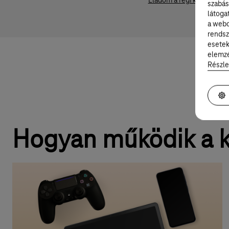
Eladom a régi készüléke
szabás
látoga
a webo
rendsz
esetek
elemzé
Részle
Hogyan működik a k