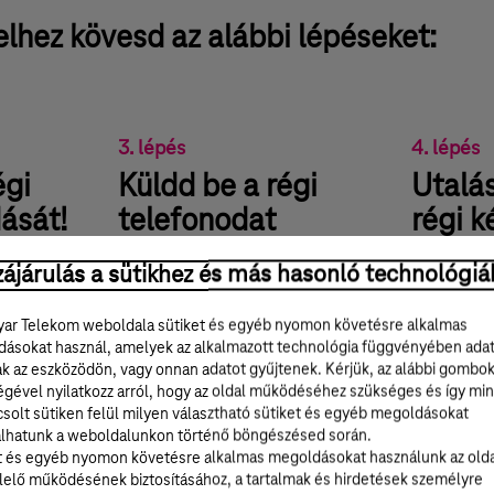
lhez kövesd az alábbi lépéseket:
3. lépés
4. lépés
égi
Küldd be a régi
Utalás
ását!
telefonodat
régi k
bevizsgálásra!
elfoga
ájárulás a sütikhez és más hasonló technológiá
szd ki a
Csomagold be a használt
A sikeres b
, majd
ar Telekom weboldala sütiket és egyéb nyomon követésre alkalmas
készülékedet (töltő és doboz nélkül),
régi telefo
ásokat használ, amelyek az alkalmazott technológia függvényében ada
majd add át a díjmentesen érkező
megfelelő, á
el az új
ak az eszközödön, vagy onnan adatot gyűjtenek. Kérjük, az alábbi gombo
GLS futárnak. Szakértő partnereink
értéket átu
azoló
égével nyilatkozz arról, hogy az oldal működéséhez szükséges és így min
bevizsgálják a telefont, és
bankszámlá
k sorszámát
solt sütiken felül milyen választható sütiket és egyéb megoldásokat
ellenőrizzük az új vásárlásod
mber 12-ig.
lhatunk a weboldalunkon történő böngészésed során.
számlájának érvényességét.
t és egyéb nyomon követésre alkalmas megoldásokat használunk az old
elő működésének biztosításához, a tartalmak és hirdetések személyre