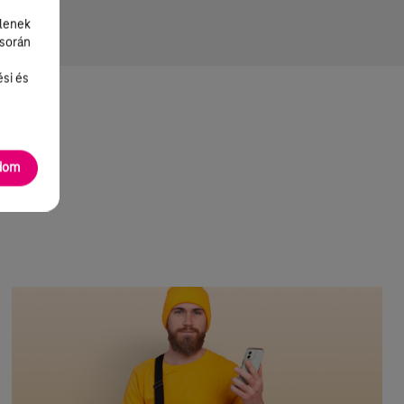
lenek
 során
ési és
adom