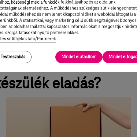
m
ához, közösségi média funkciók felkínálásához és az oldalunk
tottságának elemzéséhez. A működéshez szükséges sütik elengedhetet
ldal működéséhez és nem lehet kikapcsolni őket a weboldal látogatása
erünkből. A statisztikai, vagy marketing célú sütik segítségével bizonyos
ben az oldalhasználattal kapcsolatos információkat is megosztjuk hirdet
si szolgáltatásokat nyújtó partnereinkkel.
tes sütitájékoztató/Partnerek
Testreszabás
Mindet elutasítom
Mindet elfog
észülék eladás?