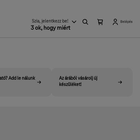
K
Kosárban
Kosár
Szia, jelentkezz be!
Belépés
található
3 ok, hogy miért
e
lenyitása
elemek
r
száma
0
e
s
é
s
tó? Add le nálunk
Az árából vásárolj új
készüléket!