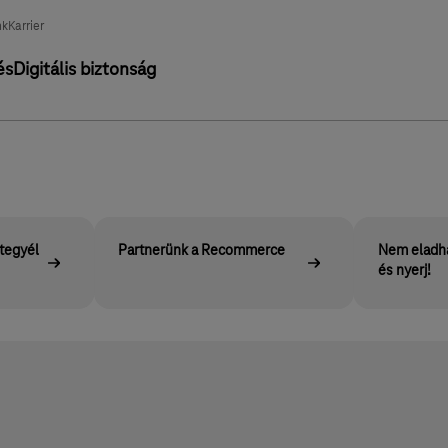
nk
Karrier
és
Digitális biztonság
 tegyél
Partnerünk a Recommerce
Nem eladha
és nyerj!