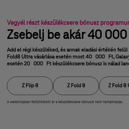
c
z
i
j
ó
u
Vegyél részt készülékcsere bónusz programu
t
Zsebelj be akár 40 000 
n
i
Add el régi készüléked, és annak eladási értékén felül
Fold8 Ultra vásárlása esetén most 40 000 Ft, Galaxy
a
esetén 20 000 Ft készülékcsere bónusz is nálad lan
r
é
g
Z Flip 8
Z Fold 8
Z Fold 8 
i
A webshopban feltüntetett ár a készülékcsere bónuszt nem tartalmazza.
k
é
s