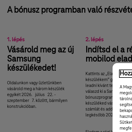
A bónusz programban való részvéte
1. lépés
2. lépés
Vásárold meg az új
Indítsd el a r
Samsung
mobilod elad
készülékedet!
Hozz
Kattints az „Eladom a régi
készülékem” gombra, vála
Oldalunkon vagy üzletünkben
leadni kívánt telefonodat
A Magy
vásárold meg a három készülék
válaszd ki a Samsung
megold
egyikét 2026. július 22. -
bónuszprogramot. Töltsd f
tároln
szeptember 7. között, bármilyen
készüléked vásárlását ig
segíts
konstrukcióban.
számlát és add meg anna
bekapc
legkésőbb 2026. szepte
haszná
Sütike
megfel