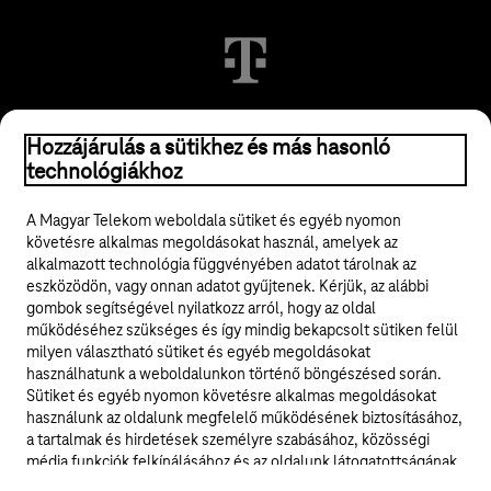
© 2026 Magyar Telekom Nyrt.
Hozzájárulás a sütikhez és más hasonló
technológiákhoz
Jogi tudnivalók
A Magyar Telekom weboldala sütiket és egyéb nyomon
követésre alkalmas megoldásokat használ, amelyek az
ÁSZF
alkalmazott technológia függvényében adatot tárolnak az
eszközödön, vagy onnan adatot gyűjtenek. Kérjük, az alábbi
Adatvédelem
gombok segítségével nyilatkozz arról, hogy az oldal
működéséhez szükséges és így mindig bekapcsolt sütiken felül
milyen választható sütiket és egyéb megoldásokat
Felhívások
használhatunk a weboldalunkon történő böngészésed során.
Sütiket és egyéb nyomon követésre alkalmas megoldásokat
Hírlevél
használunk az oldalunk megfelelő működésének biztosításához,
a tartalmak és hirdetések személyre szabásához, közösségi
Közösségi média
média funkciók felkínálásához és az oldalunk látogatottságának
elemzéséhez. A működéshez szükséges sütik