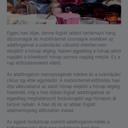
Egyes havi díjas, benne foglalt adatot tartalmazó hang
díjcsomagok és mobilinternet csomagok esetében az
adatforgalmat a számlázási ciklustól eltérően nem
elsejétől a hónap végéig, hanem egyedileg a hónap adott
napjától a következő hónap azonos napjáig mérjük. Ez a
nap előfizetésenként eltérő.
Az adatforgalom mennyiségének mérése és a számlázási
ciklus így eltér egymástól. A mobilinternet-előfizetés havi
díja változatlanul az adott hónap elejétől a hónap végéig
fizetendő, míg a havi díjban foglalt adatforgalmat az
egyedileg meghatározott fordulónaptól egy hónapon át
tartjuk nyilván. A havi díj és az abban foglalt
adatmennyiség változatlan marad.
Az egyedi fordulónap szerinti adatforgalom-mérés a
túlforgalmazási díjat nem tartalmazó havi díjas,