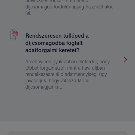
bővítőkben foglalt internetet a
díjcsomagod fordulónapjáig használhatod
fel.
Rendszeresen túlléped a
díjcsomagodba foglalt
adatforgalmi keretet?
Amennyiben gyakrabban előfordul, hogy
többet forgalmazol, mint a havi díjban
rendelkezésre álló adatmennyiség, úgy
javasoljuk, hogy válaszd Mobil
díjcsomagjainkat.