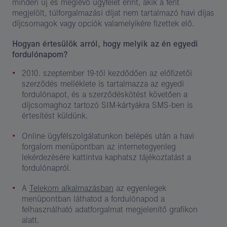
minden új és meglévő ügyfelet érint, akik a fent
megjelölt, túlforgalmazási díjat nem tartalmazó havi díjas
díjcsomagok vagy opciók valamelyikére fizettek elő.
Hogyan értesülök arról, hogy melyik az én egyedi
fordulónapom?
2010. szeptember 19-től kezdődően az előfizetői
szerződés melléklete is tartalmazza az egyedi
fordulónapot, és a szerződéskötést követően a
díjcsomaghoz tartozó SIM-kártyákra SMS-ben is
értesítést küldünk.
Online ügyfélszolgálatunkon belépés után a havi
forgalom menüpontban az internetegyenleg
lekérdezésére kattintva kaphatsz tájékoztatást a
fordulónapról.
A
Telekom alkalmazásban
az egyenlegek
menüpontban láthatod a fordulónapod a
felhasználható adatforgalmat megjelenítő grafikon
alatt.