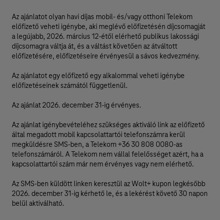
Az ajánlatot olyan havi díjas mobil- és/vagy otthoni Telekom
előfizető veheti igénybe, aki meglévő előfizetésén díjcsomagját
a legújabb, 2026. március 12-étől elérhető publikus lakossági
díjcsomagra váltja át, és a váltást követően az átváltott
előfizetésére, előfizetéseire érvényesül a sávos kedvezmény.
Az ajánlatot egy előfizető egy alkalommal veheti igénybe
előfizetéseinek számától függetlenül.
Az ajánlat 2026. december 31-ig érvényes.
Az ajánlat igénybevételéhez szükséges aktiváló link az előfizető
által megadott mobil kapcsolattartói telefonszámra kerül
megküldésre SMS-ben, a Telekom +36 30 808 0080-as
telefonszámáról. A Telekom nem vállal felelősséget azért, ha a
kapcsolattartói szám már nem érvényes vagy nem elérhető.
Az SMS-ben küldött linken keresztül az Wolt+ kupon legkésőbb
2026. december 31-ig kérhető le, és a lekérést követő 30 napon
belül aktiválható.