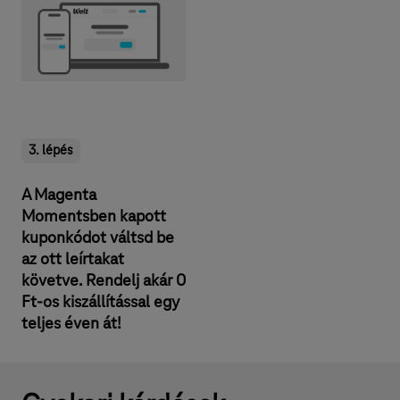
g
!
3. lépés
A Magenta
Momentsben kapott
kuponkódot váltsd be
az ott leírtakat
követve. Rendelj akár 0
Ft-os kiszállítással egy
teljes éven át!