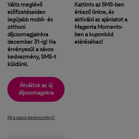
ő
Válts meglévő
Kattints az SMS-ben
előfizetéseiden
érkező linkre, és
n
legújabb mobil- és
aktiváld az ajánlatot a
y
otthoni
Magenta Moments-
e
díjcsomagjainkra
ben a kuponkód
december 31-ig! Ha
eléréséhez!
i
érvényesül a sávos
t
kedvezmény, SMS-t
1
küldünk.
2
h
Átváltok az új
ó
díjcsomagokra
n
a
Mi a sávos kedvezmény?
p
i