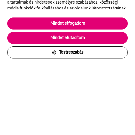
a tartalmak és hirdetések személyre szabásához, közösségi
média funkciók felkínálásához és az oldalunk látogatottságának
elemzéséhez. A működéshez szükséges sütik
elengedhetetlenek a weboldal működéséhez és nem lehet
Mindet elfogadom
kikapcsolni őket a weboldal látogatása során rendszerünkből. A
statisztikai, vagy marketing célú sütik segítségével bizonyos
Mindet elutasítom
esetekben az oldalhasználattal kapcsolatos információkat is
megosztjuk hirdetési és elemzési szolgáltatásokat nyújtó
partnereinkkel.
Testreszabás
Részletes sütitájékoztató/Partnerek
Akadálymentes Telekom
Arra törekszünk, hogy szolgáltatásaink és
megoldásaink mindenki számára hozzáférhetőek
legyenek.