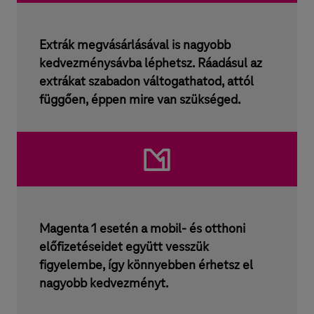
s
á
Extrák megvásárlásával is nagyobb
g
kedvezménysávba léphetsz. Ráadásul az
i
extrákat szabadon váltogathatod, attól
s
függően, éppen mire van szükséged.
z
o
l
g
á
Magenta 1 esetén a mobil- és otthoni
l
előfizetéseidet együtt vesszük
t
figyelembe, így könnyebben érhetsz el
a
nagyobb kedvezményt.
t