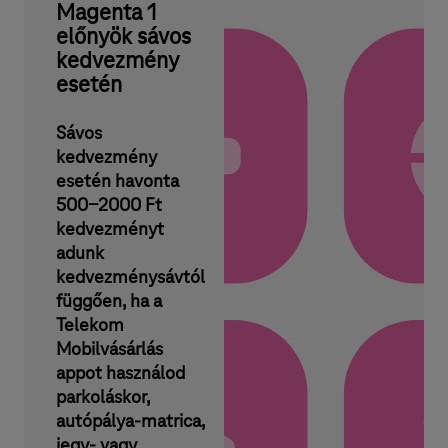
Magenta 1
előnyök sávos
kedvezmény
esetén
Sávos
kedvezmény
esetén havonta
500-2000 Ft
kedvezményt
adunk
kedvezménysávtól
függően, ha a
Telekom
Mobilvásárlás
appot használod
parkoláskor,
autópálya-matrica,
jegy- vagy