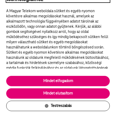
A Magyar Telekom weboldala sütiket és egyéb nyomon
követésre alkalmas megoldásokat használ, amelyek az
alkalmazott technológia függvényében adatot tárolnak az
eszközödön, vagy onnan adatot gyűjtenek. Kérjük, az alábbi
gombok segítségével nyilatkozz arról, hogy az oldal
működéséhez szükséges és így mindig bekapcsolt sütiken felül
milyen választható sütiket és egyéb megoldásokat
használhatunk a weboldalunkon történő böngészésed során.
Sütiket és egyéb nyomon követésre alkalmas megoldásokat
használunk az oldalunk megfelelő működésének biztosításához,
a tartalmak és hirdetések személyre szabásához, közösségi
média funkciók felkínálásához és az oldalunk látogatottságának
elemzéséhez. A működéshez szükséges sütik
elengedhetetlenek a weboldal működéséhez és nem lehet
Mindet elfogadom
kikapcsolni őket a weboldal látogatása során rendszerünkből. A
statisztikai, vagy marketing célú sütik segítségével bizonyos
Mindet elutasítom
esetekben az oldalhasználattal kapcsolatos információkat is
megosztjuk hirdetési és elemzési szolgáltatásokat nyújtó
partnereinkkel.
Testreszabás
Részletes sütitájékoztató/Partnerek