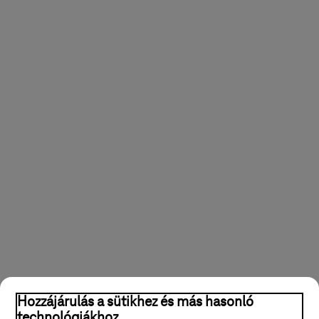
Hozzájárulás a sütikhez és más hasonló
technológiákhoz