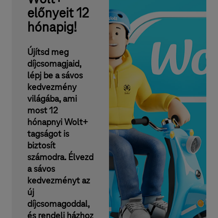
előnyeit 12
hónapig!
Újítsd meg
díjcsomagjaid,
lépj be a sávos
kedvezmény
világába, ami
most 12
hónapnyi Wolt+
tagságot is
biztosít
számodra. Élvezd
a sávos
kedvezményt az
új
díjcsomagoddal,
és rendelj házhoz