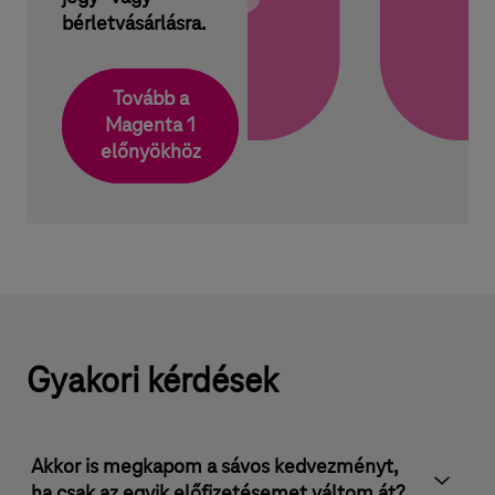
bérletvásárlásra.
Tovább a
Magenta 1
előnyökhöz
Gyakori kérdések
Akkor is megkapom a sávos kedvezményt,
ha csak az egyik előfizetésemet váltom át?