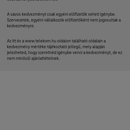
A sávos kedvezményt csak egyéni előfizetők veheti igénybe.
Szervezetek, egyéni vállalkozók előfizetőként nem jogosultak a
kedvezményre.
Az itt és a www.telekom.hu oldalon található oldalain a
kedvezmény mértéke tájékoztató jellegű, mely alapján
jelezheted, hogy szeretnéd igénybe venni a kedvezményt, de ez
nem minősül ajánlattételnek.