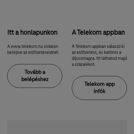
Itt a honlapunkon
A Telekom appban
A www.telekom.hu oldalon
A Telekom appban válaszd ki
belépve az előfizetéseidnél.
az előfizetést, és kattints a
díjcsomagra. Itt láthatod majd
a százalékot.
Tovább a
belépéshez
Telekom app
infók