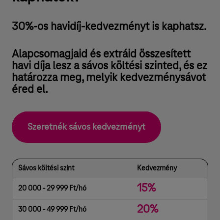
30%-os havidíj-kedvezményt is kaphatsz.
Alapcsomagjaid és extráid összesített
havi díja lesz a sávos költési szinted, és ez
határozza meg, melyik kedvezménysávot
éred el.
Szeretnék sávos kedvezményt
Sávos költési szint
Kedvezmény
15%
20 000 - 29 999 Ft/hó
20%
30 000 - 49 999 Ft/hó