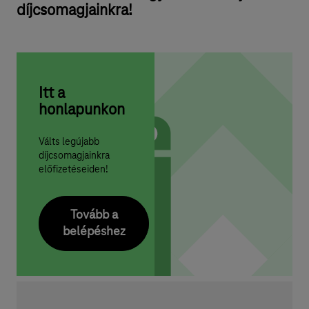
díjcsomagjainkra!
Itt a
honlapunkon
Válts legújabb
díjcsomagjainkra
előfizetéseiden!
Tovább a
belépéshez