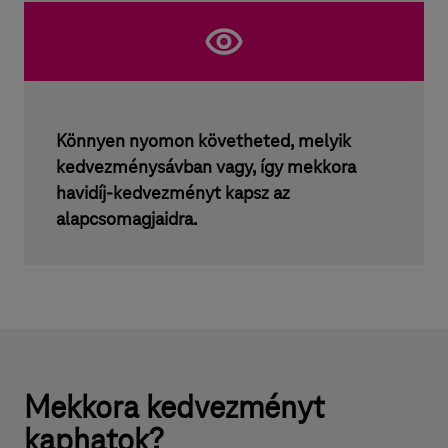
á
s
o
k
Könnyen nyomon követheted, melyik
kedvezménysávban vagy, így mekkora
havidíj-kedvezményt kapsz az
alapcsomagjaidra.
Mekkora kedvezményt
kaphatok?