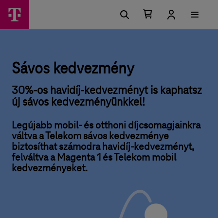
U
S
F
g
ő
Kosárban
Kosár
á
r
található
lenyitása
m
á
elemek
v
s
e
száma
i
0
o
n
l
ü
e
Sávos kedvezmény
s
h
k
e
30%-os havidíj-kedvezményt is kaphatsz
t
e
ő
új sávos kedvezményünkkel!
s
d
é
Legújabb mobil- és otthoni díjcsomagjainkra
g
v
e
váltva a Telekom sávos kedvezménye
k
e
biztosíthat számodra havidíj-kedvezményt,
felváltva a Magenta 1 és Telekom mobil
z
kedvezményeket.
m
é
n