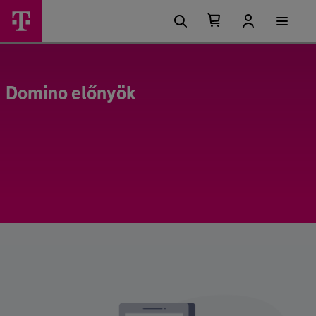
Kosárban található elemek száma 0
Kosár lenyitása
Domino előnyök