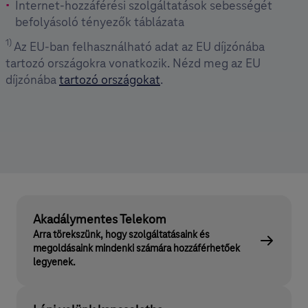
Internet-hozzáférési szolgáltatások sebességét
befolyásoló tényezők táblázata
1)
Az EU-ban felhasználható adat az EU díjzónába
tartozó országokra vonatkozik. Nézd meg az EU
díjzónába
tartozó országokat
.
Akadálymentes Telekom
Arra törekszünk, hogy szolgáltatásaink és
megoldásaink mindenki számára hozzáférhetőek
legyenek.