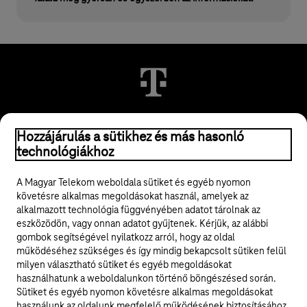
© 2026 Magyar Telekom Nyrt.
Hozzájárulás a sütikhez és más hasonló
technológiákhoz
Jogi tudnivalók
A Magyar Telekom weboldala sütiket és egyéb nyomon
követésre alkalmas megoldásokat használ, amelyek az
ÁSZF
alkalmazott technológia függvényében adatot tárolnak az
eszközödön, vagy onnan adatot gyűjtenek. Kérjük, az alábbi
Adatvédelem
gombok segítségével nyilatkozz arról, hogy az oldal
működéséhez szükséges és így mindig bekapcsolt sütiken felül
milyen választható sütiket és egyéb megoldásokat
Felhívások
használhatunk a weboldalunkon történő böngészésed során.
Sütiket és egyéb nyomon követésre alkalmas megoldásokat
Hírlevél
használunk az oldalunk megfelelő működésének biztosításához,