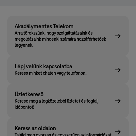
Akadálymentes Telekom
Arra törekszünk, hogy szolgáltatásaink és
megoldásaink mindenki számára hozzáférhetőek
legyenek.
Lépj velünk kapcsolatba
Keress minket chaten vagy telefonon.
Üzletkereső
Keresd meg a legközelebbi üzletet és foglalj
időpontot!
Keress az oldalon
Találd meg gyorsan és egyszerűen az információkat.