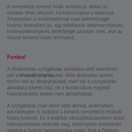
A nemzetközi kimenő hívás letiltása pl. abban az
esetben lehet célszerű, ha kölcsönadod a telefonod.
Amennyiben a mobiltelefonnal csak elérhetőséget
kívánsz biztosítani (pl. egy vállalkozás alkalmazottjának),
híváskezdeményezés lehetőségét azonban nem, akár az
összes kimenő hívást letilthatod.
Fontos!
A Hívásletiltás szolgáltatás aktiválása előtt ellenőrizni
kell a
hívásátirányítás
okat. Aktív átirányítás esetén
törölni kell az átirányításokat, mert bár a szolgáltatás
aktiválása sikeres lesz, de a korlátozások meglévő
hívásátirányítás esetén nem aktiválhatóak.
A szolgáltatás csak akkor válik aktívvá, amennyiben
készülékeden is beállítod a kimenő nemzetközi hívások
tiltása funkciót. Ez a beállítás készüléktípusonként eltérő
menüpontokban található meg. Amennyiben próblémád
adódna a funkció bekapcsolása során, hívd a Telekom