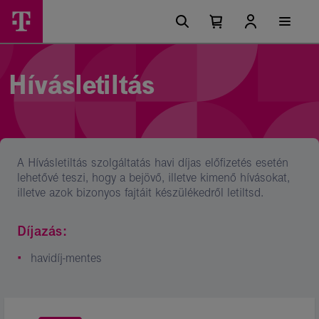
Ugrási
Hívásletiltás
Főmenü
lehetőségek
Kosárban
Kosár
–
található
lenyitása
elemek
Telekom
száma
0
lakossági
Hívásletiltás
szolgáltatások
A Hívásletiltás szolgáltatás havi díjas előfizetés esetén
lehetővé teszi, hogy a bejövő, illetve kimenő hívásokat,
illetve azok bizonyos fajtáit készülékedről letiltsd.
Díjazás:
havidíj-mentes