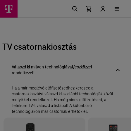
Ugrási
Telekom
Főmenü
Ugrási lehetőségek a tartalomban
lehetőségek
Kosárban
Kosár
TV
található
lenyitása
elemek
csatornakiosztás
száma
0
–
Telekom
TV csatornakiosztás
lakossági
szolgáltatások
Válaszd ki milyen technológiával/eszközzel
rendelkezel!
Ha a már meglévő előfizetésedhez keresed a
csatornakiosztást válaszd ki az alábbi technológiák közül
melyikkel rendelkezel. Ha még nincs előfizetésed, a
Telekom TV-t válaszd a listából! A különböző
technológiákon más csatornák érhetők el.