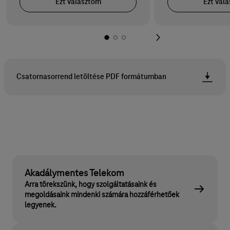
Ezt választom
Ezt vál
Csatornasorrend letöltése PDF formátumban
Akadálymentes Telekom
Arra törekszünk, hogy szolgáltatásaink és
megoldásaink mindenki számára hozzáférhetőek
legyenek.