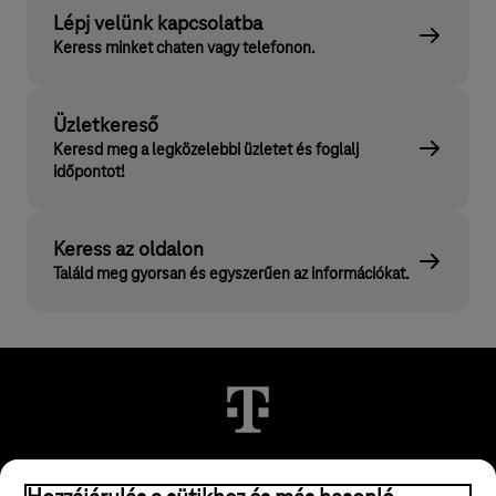
Lépj velünk kapcsolatba
Keress minket chaten vagy telefonon.
Üzletkereső
Keresd meg a legközelebbi üzletet és foglalj
időpontot!
Keress az oldalon
Találd meg gyorsan és egyszerűen az információkat.
© 2026 Magyar Telekom Nyrt.