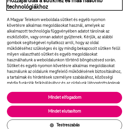
Hozzájárulás a sütikhez és más hasonló
technológiákhoz
Jogi tudnivalók
A Magyar Telekom weboldala sütiket és egyéb nyomon
követésre alkalmas megoldásokat használ, amelyek az
ÁSZF
alkalmazott technológia függvényében adatot tárolnak az
eszközödön, vagy onnan adatot gyűjtenek. Kérjük, az alábbi
Adatvédelem
gombok segítségével nyilatkozz arról, hogy az oldal
működéséhez szükséges és így mindig bekapcsolt sütiken felül
milyen választható sütiket és egyéb megoldásokat
Felhívások
használhatunk a weboldalunkon történő böngészésed során.
Sütiket és egyéb nyomon követésre alkalmas megoldásokat
Hírlevél
használunk az oldalunk megfelelő működésének biztosításához,
a tartalmak és hirdetések személyre szabásához, közösségi
Közösségi média
média funkciók felkínálásához és az oldalunk látogatottságának
elemzéséhez. A működéshez szükséges sütik
elengedhetetlenek a weboldal működéséhez és nem lehet
Cookie beállítások
Mindet elfogadom
kikapcsolni őket a weboldal látogatása során rendszerünkből. A
statisztikai, vagy marketing célú sütik segítségével bizonyos
English
Mindet elutasítom
esetekben az oldalhasználattal kapcsolatos információkat is
megosztjuk hirdetési és elemzési szolgáltatásokat nyújtó
partnereinkkel.
Testreszabás