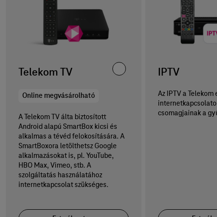
Telekom TV
IPTV
Az IPTV a Telekom 
Online megvásárolható
internetkapcsolato
csomagjainak a gy
A Telekom TV álta biztosított
Android alapú SmartBox kicsi és
alkalmas a tévéd felokosítására. A
SmartBoxora letölthetsz Google
alkalmazásokat is, pl. YouTube,
HBO Max, Vimeo, stb. A
szolgáltatás használatához
internetkapcsolat szükséges.