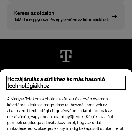
Keress az oldalon
Találd meg gyorsan és egyszerűen az információkat.
Hozzájárulás a sütikhez és más hasonló
© 2026 Magyar Telekom Nyrt.
technológiákhoz
Jogi tudnivalók
A Magyar Telekom weboldala sütiket és egyéb nyomon
követésre alkalmas megoldásokat használ, amelyek az
ÁSZF
alkalmazott technológia függvényében adatot tárolnak az
eszközödön, vagy onnan adatot gyűjtenek. Kérjük, az alábbi
Adatvédelem
gombok segítségével nyilatkozz arról, hogy az oldal
működéséhez szükséges és így mindig bekapcsolt sütiken felül