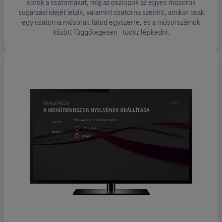
sorok a csatornákat, míg az oszlopok az egyes műsorok
sugárzási idejét jelzik, valamint csatorna szerinti, amikor csak
egy csatorna műsorait látod egyszerre, és a műsorszámok
között függőlegesen tudsz lépkedni.