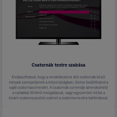
Csatornák testre szabása
Kiválaszthatod, hogy a rendelkezésre álló csatornák közül
melyek szerepeljenek a műsorújságban, illetve beállíthatod a
saját csatornasorrendet. A csatornák sorrendje átrendezhető
a nyilakkal történő mozgatással, vagy egyszerűen írd be a
kívánt csatorna pozíció számot a csatorna nevére kattintással.