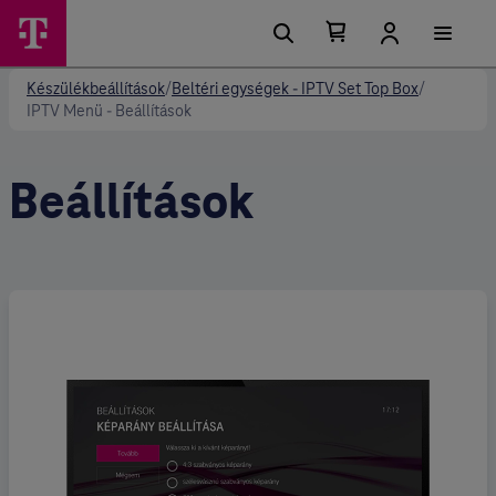
Kosárban található elemek száma 0
Kosár lenyitása
Készülékbeállítások
/
Beltéri egységek - IPTV Set Top Box
/
IPTV Menü - Beállítások
Beállítások