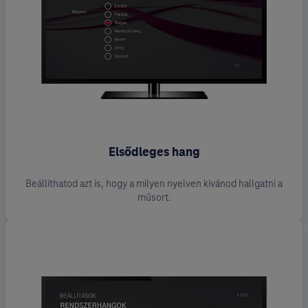
Elsődleges hang
Beállíthatod azt is, hogy a milyen nyelven kívánod hallgatni a
műsort.