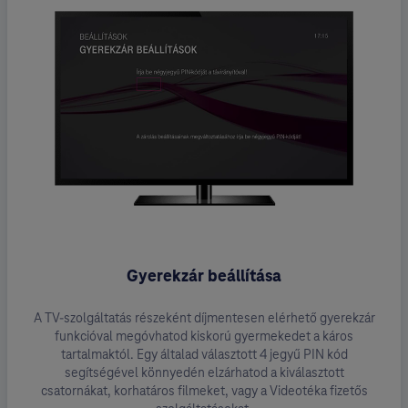
Gyerekzár beállítása
A TV-szolgáltatás részeként díjmentesen elérhető gyerekzár
funkcióval megóvhatod kiskorú gyermekedet a káros
tartalmaktól. Egy általad választott 4 jegyű PIN kód
segítségével könnyedén elzárhatod a kiválasztott
csatornákat, korhatáros filmeket, vagy a Videotéka fizetős