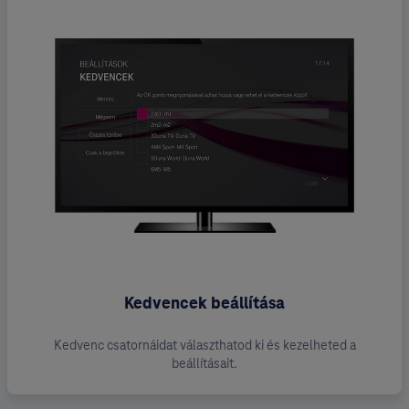
Kedvencek beállítása
Kedvenc csatornáidat választhatod ki és kezelheted a
beállításait.