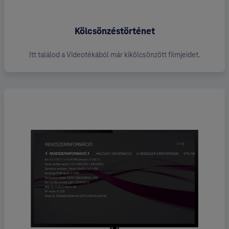
Kölcsönzéstörténet
Itt találod a Videotékából már kikölcsönzött filmjeidet.