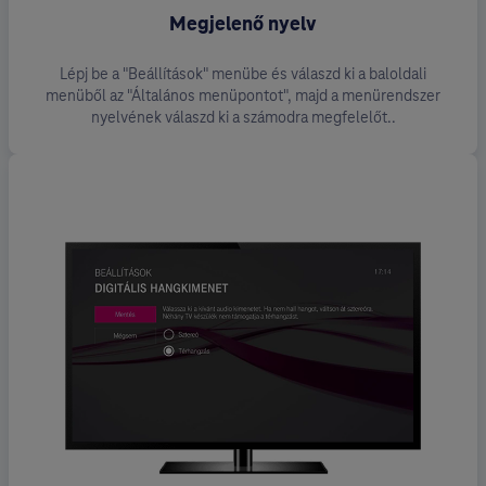
Megjelenő nyelv
Lépj be a "Beállítások" menübe és válaszd ki a baloldali
menüből az "Általános menüpontot", majd a menürendszer
nyelvének válaszd ki a számodra megfelelőt..