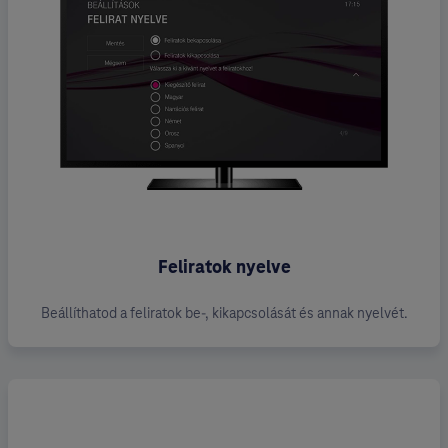
Feliratok nyelve
Beállíthatod a feliratok be-, kikapcsolását és annak nyelvét.