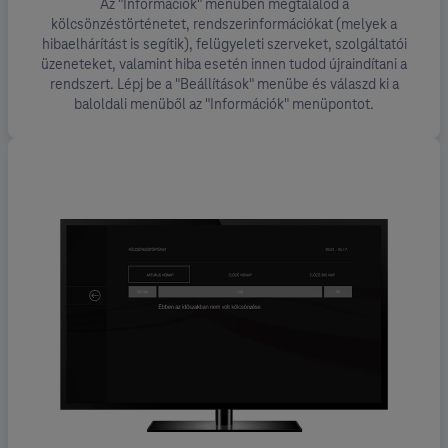
Az "Információk" menüben megtalálod a
kölcsönzéstörténetet, rendszerinformációkat (melyek a
hibaelhárítást is segítik), felügyeleti szerveket, szolgáltatói
üzeneteket, valamint hiba esetén innen tudod újraindítani a
rendszert. Lépj be a "Beállítások" menübe és válaszd ki a
baloldali menüből az "Információk" menüpontot.