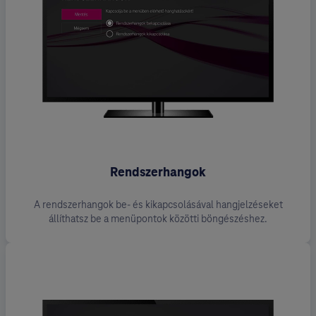
Rendszerhangok
A rendszerhangok be- és kikapcsolásával hangjelzéseket
állíthatsz be a menüpontok közötti böngészéshez.