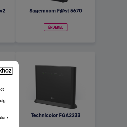
v2
Sagemcom F@st 5670
ÉRDEKEL
khoz
tot
k
dig
6
Technicolor FGA2233
alunk