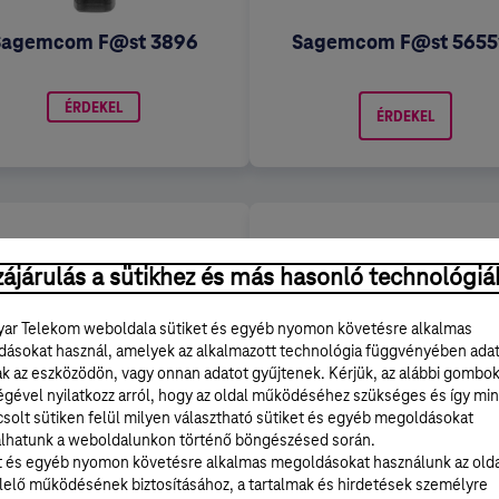
Sagemcom F@st 3896
Sagemcom F@st 5655
ÉRDEKEL
ÉRDEKEL
ájárulás a sütikhez és más hasonló technológiá
ar Telekom weboldala sütiket és egyéb nyomon követésre alkalmas
ásokat használ, amelyek az alkalmazott technológia függvényében ada
ak az eszközödön, vagy onnan adatot gyűjtenek. Kérjük, az alábbi gombo
égével nyilatkozz arról, hogy az oldal működéséhez szükséges és így min
solt sütiken felül milyen választható sütiket és egyéb megoldásokat
lhatunk a weboldalunkon történő böngészésed során.
Speedport W724V
Technicolor CGA433
t és egyéb nyomon követésre alkalmas megoldásokat használunk az old
elő működésének biztosításához, a tartalmak és hirdetések személyre