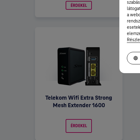
szabás
ÉRDEKEL
látoga
a webo
rendsz
esetek
elemzé
Részle
Telekom Wifi Extra Strong
Mesh Extender 1600
ÉRDEKEL