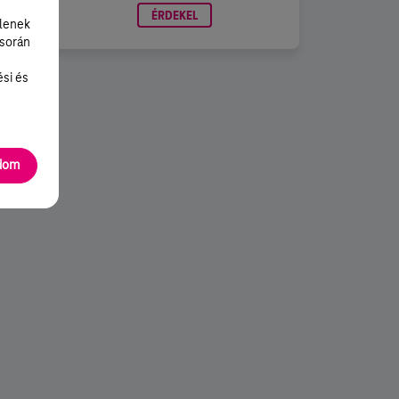
ÉRDEKEL
lenek
 során
ési és
adom