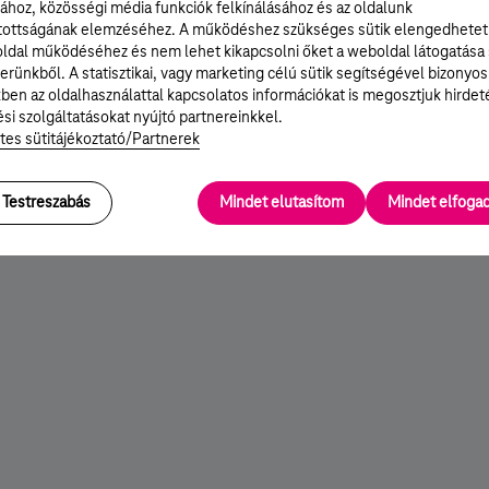
ához, közösségi média funkciók felkínálásához és az oldalunk
ÉRDEKEL
ÉRDEKEL
tottságának elemzéséhez. A működéshez szükséges sütik elengedhetet
ldal működéséhez és nem lehet kikapcsolni őket a weboldal látogatása
erünkből. A statisztikai, vagy marketing célú sütik segítségével bizonyos
ben az oldalhasználattal kapcsolatos információkat is megosztjuk hirdet
si szolgáltatásokat nyújtó partnereinkkel.
tes sütitájékoztató/Partnerek
Testreszabás
Mindet elutasítom
Mindet elfog