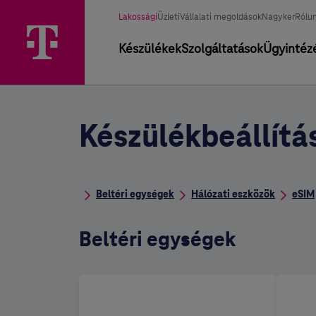
Üzletág választó
Kiválasztott üzletág
Lakossági
Üzleti
Vállalati megoldások
Nagyker
Rólu
Elsődleges navigáció
Készülékek
Szolgáltatások
Ügyintéz
Készülékbeállítá
Beltéri egységek
Hálózati eszközök
eSIM
Beltéri egységek