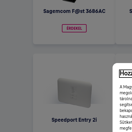
Sagemcom F@st 3686AC
ÉRDEKEL
Hozz
A Magy
megold
tároln
segíts
bekapc
haszná
Speedport Entry 2i
Sütike
megfel