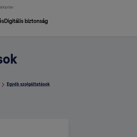
nk
Karrier
és
Digitális biztonság
sok
Egyéb szolgáltatások