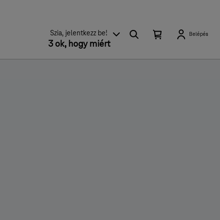
Keresés
Kosárban található elemek száma 0
Kosár lenyitása
Szia, jelentkezz be!
Belépés
3 ok, hogy miért