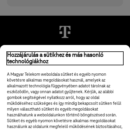
© 2026 Magyar Telekom Nyrt.
Hozzájárulás a sütikhez és más hasonló
technológiákhoz
Jogi tudnivalók
A Magyar Telekom weboldala sütiket és egyéb nyomon
követésre alkalmas megoldásokat használ, amelyek az
ÁSZF
alkalmazott technológia függvényében adatot tárolnak az
eszközödön, vagy onnan adatot gyűjtenek. Kérjük, az alábbi
Adatvédelem
gombok segítségével nyilatkozz arról, hogy az oldal
működéséhez szükséges és így mindig bekapcsolt sütiken felül
milyen választható sütiket és egyéb megoldásokat
Felhívások
használhatunk a weboldalunkon történő böngészésed során.
Sütiket és egyéb nyomon követésre alkalmas megoldásokat
Hírlevél
használunk az oldalunk megfelelő működésének biztosításához,