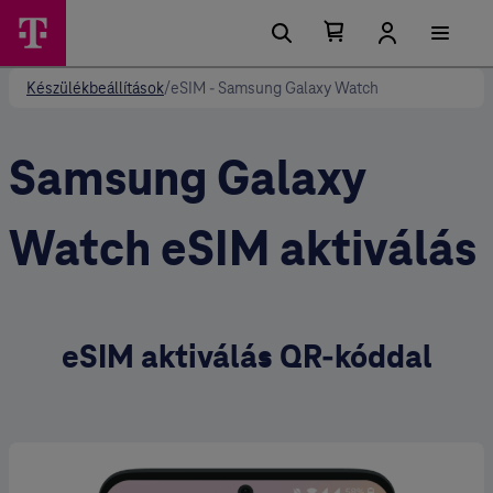
Kosárban található elemek száma 0
Kosár lenyitása
Készülékbeállítások
/
eSIM - Samsung Galaxy Watch
Samsung Galaxy
Watch eSIM aktiválás
eSIM aktiválás QR-kóddal