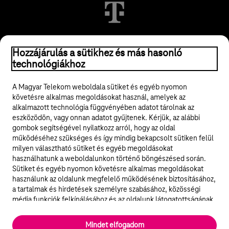
© 2026 Magyar Telekom Nyrt.
Hozzájárulás a sütikhez és más hasonló
technológiákhoz
Jogi tudnivalók
A Magyar Telekom weboldala sütiket és egyéb nyomon
követésre alkalmas megoldásokat használ, amelyek az
ÁSZF
alkalmazott technológia függvényében adatot tárolnak az
eszközödön, vagy onnan adatot gyűjtenek. Kérjük, az alábbi
Adatvédelem
gombok segítségével nyilatkozz arról, hogy az oldal
működéséhez szükséges és így mindig bekapcsolt sütiken felül
milyen választható sütiket és egyéb megoldásokat
Felhívások
használhatunk a weboldalunkon történő böngészésed során.
Sütiket és egyéb nyomon követésre alkalmas megoldásokat
Hírlevél
használunk az oldalunk megfelelő működésének biztosításához,
a tartalmak és hirdetések személyre szabásához, közösségi
Közösségi média
média funkciók felkínálásához és az oldalunk látogatottságának
elemzéséhez. A működéshez szükséges sütik
elengedhetetlenek a weboldal működéséhez és nem lehet
Cookie beállítások
Mindet elfogadom