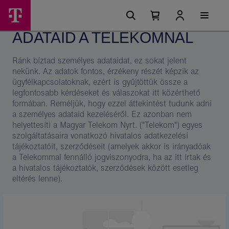
Ugrási
Adataid
Főmenü
lehetőségek
Kosárban
Kosár
a
található
lenyitása
ADATAID A TELEKOMNÁL
elemek
Telekomnál
száma
0
–
Ránk bíztad személyes adataidat, ez sokat jelent
Magyar
nekünk. Az adatok fontos, érzékeny részét képzik az
ügyfélkapcsolatoknak, ezért is gyűjtöttük össze a
Telekom
legfontosabb kérdéseket és válaszokat itt közérthető
csoport
formában. Reméljük, hogy ezzel áttekintést tudunk adni
a személyes adataid kezeléséről. Ez azonban nem
helyettesíti a Magyar Telekom Nyrt. ("Telekom") egyes
szolgáltatásaira vonatkozó hivatalos adatkezelési
tájékoztatóit, szerződéseit (amelyek akkor is irányadóak
a Telekommal fennálló jogviszonyodra, ha az itt írtak és
a hivatalos tájékoztatók, szerződések között esetleg
eltérés lenne).