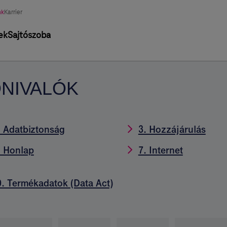
asztott
nk
Karrier
tág
ek
Sajtószoba
DNIVALÓK
. Adatbiztonság
3. Hozzájárulás
. Honlap
7. Internet
0. Termékadatok
(Data Act)