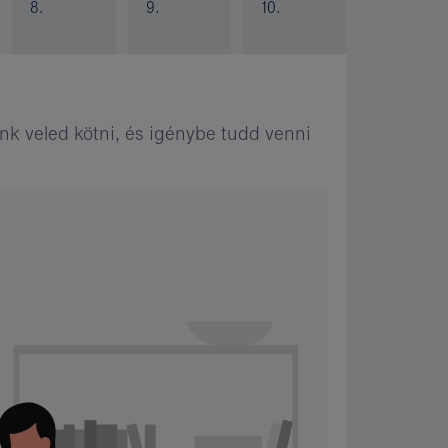
8.
9.
10.
nk veled kötni, és igénybe tudd venni