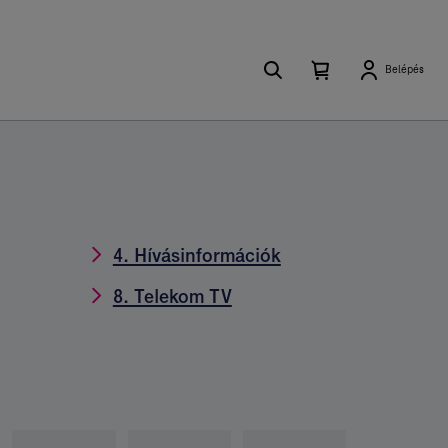
Keresés
Kosárban
Kosár
Belépés
található
lenyitása
elemek
száma
0
4. Hívásinformációk
8. Telekom TV