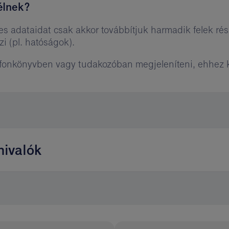
élnek?
es adataidat csak akkor továbbítjuk harmadik felek rés
i (pl. hatóságok).
fonkönyvben vagy tudakozóban megjeleníteni, ehhez ki
nivalók