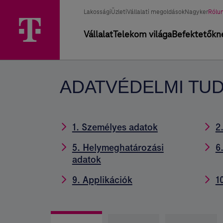
Ugrási
Adatvédelmi
Főmenü
Üzletág
Kivál
lehetőségek
Lakossági
Üzleti
Vállalati megoldások
Nagyker
Rólu
tudnivalók
üzle
választó
Elsődleges
Vállalat
Telekom világa
Befektetőkn
–
navigáció
Magyar
Telekom
ADATVÉDELMI TU
csoport
1. Személyes adatok
2
5. Helymeghatározási
6
adatok
9. Applikációk
1