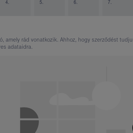
4.
5.
6.
7.
, amely rád vonatkozik. Ahhoz, hogy szerződést tudju
es adataidra.