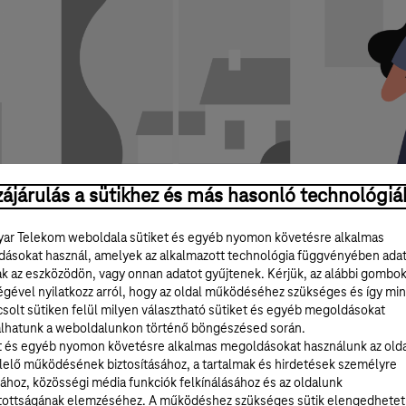
ájárulás a sütikhez és más hasonló technológiá
ar Telekom weboldala sütiket és egyéb nyomon követésre alkalmas
ásokat használ, amelyek az alkalmazott technológia függvényében ada
ak az eszközödön, vagy onnan adatot gyűjtenek. Kérjük, az alábbi gombo
égével nyilatkozz arról, hogy az oldal működéséhez szükséges és így min
solt sütiken felül milyen választható sütiket és egyéb megoldásokat
lhatunk a weboldalunkon történő böngészésed során.
?
t és egyéb nyomon követésre alkalmas megoldásokat használunk az old
elő működésének biztosításához, a tartalmak és hirdetések személyre
tegóriába sorolhatóak. Ilyen kategóriák lehetnek külö
ához, közösségi média funkciók felkínálásához és az oldalunk
zási adatok és hívásinformációk.
tottságának elemzéséhez. A működéshez szükséges sütik elengedhetet