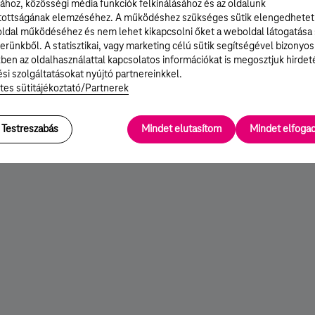
ához, közösségi média funkciók felkínálásához és az oldalunk
tottságának elemzéséhez. A működéshez szükséges sütik elengedhetet
ldal működéséhez és nem lehet kikapcsolni őket a weboldal látogatása
erünkből. A statisztikai, vagy marketing célú sütik segítségével bizonyos
ben az oldalhasználattal kapcsolatos információkat is megosztjuk hirdet
si szolgáltatásokat nyújtó partnereinkkel.
tes sütitájékoztató/Partnerek
Testreszabás
Mindet elutasítom
Mindet elfog