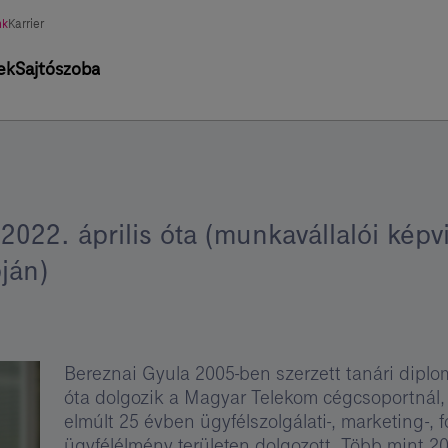
asztott
nk
Karrier
tág
ek
Sajtószoba
2022. április óta (munkavállalói képv
ján)
Bereznai Gyula 2005-ben szerzett tanári diplo
óta dolgozik a Magyar Telekom cégcsoportnál,
elmúlt 25 évben ügyfélszolgálati-, marketing-, 
ügyfélélmény területen dolgozott. Több mint 20