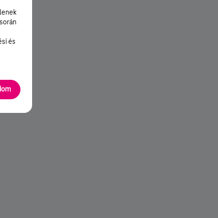
lenek
 során
ési és
adom