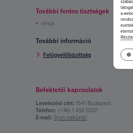
szabás
látoga
További fontos tisztségek
a webo
rendsz
nincs
esetek
elemzé
Részle
További információ
Felügyelőbizottság
Befektetői kapcsolatok
Levelezési cím:
1541 Budapest
Telefon:
(+36) 1 458 0332
E-mail:
Írjon nekünk!