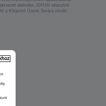
ervezet alelnöke, 2011-től választott
ött a Központi Üzemi Tanács elnöki
khoz
tot
k
dig
alunk