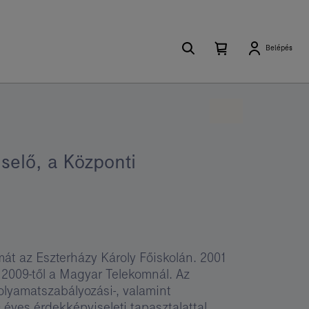
Keresés
Kosárban
Kosár
Belépés
található
lenyitása
elemek
száma
0
iselő, a Központi
mát az Eszterházy Károly Főiskolán. 2001
 2009-től a Magyar Telekomnál. Az
folyamatszabályozási-, valamint
 éves érdekképviseleti tapasztalattal