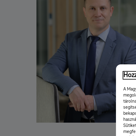
Hozz
A Magy
megold
tároln
segíts
bekapc
haszná
Sütike
megfel