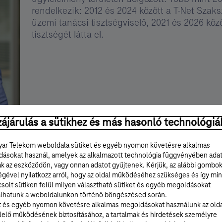
rendelkezik: 2012 és 2024 között a T-Net Szaksz
üzemi tanácsi tisztségviselő, 2021 és 2026 köz
tisztségét látta el.
ájárulás a sütikhez és más hasonló technológiá
ar Telekom weboldala sütiket és egyéb nyomon követésre alkalmas
ásokat használ, amelyek az alkalmazott technológia függvényében ada
ak az eszközödön, vagy onnan adatot gyűjtenek. Kérjük, az alábbi gombo
égével nyilatkozz arról, hogy az oldal működéséhez szükséges és így min
solt sütiken felül milyen választható sütiket és egyéb megoldásokat
lhatunk a weboldalunkon történő böngészésed során.
t és egyéb nyomon követésre alkalmas megoldásokat használunk az old
elő működésének biztosításához, a tartalmak és hirdetések személyre