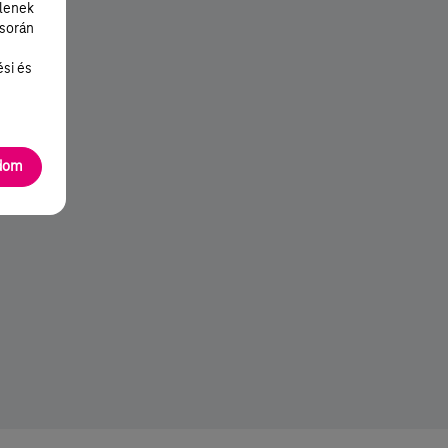
lenek
 során
ési és
adom