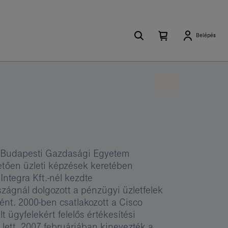
Keresés
Kosárban
Kosár
Belépés
található
lenyitása
elemek
száma
0
 a Budapesti Gazdasági Egyetem
etően üzleti képzések keretében
 Integra Kft.-nél kezdte
szágnál dolgozott a pénzügyi üzletfelek
ént. 2000-ben csatlakozott a Cisco
ügyfelekért felelős értékesítési
 lett. 2007 februárjában kinevezték a