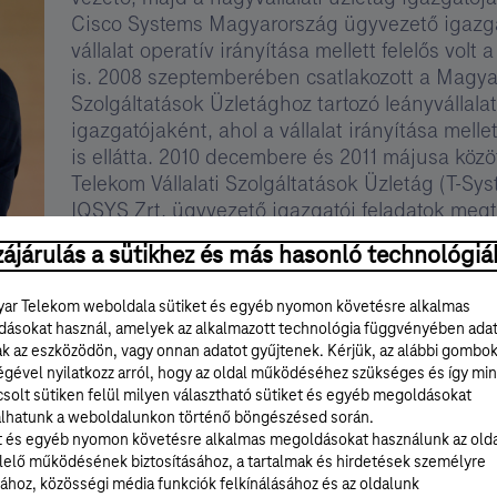
Cisco Systems Magyarország ügyvezető igazga
vállalat operatív irányítása mellett felelős volt
is. 2008 szeptemberében csatlakozott a Magyar
Szolgáltatások Üzletághoz tartozó leányvállala
igazgatójaként, ahol a vállalat irányítása mell
is ellátta. 2010 decembere és 2011 májusa közö
Telekom Vállalati Szolgáltatások Üzletág (T-Sys
IQSYS Zrt. ügyvezető igazgatói feladatok megta
szeptember 30-ig a T-Systems Magyarország Zrt
ájárulás a sütikhez és más hasonló technológiá
helyettesi pozícióját töltötte be. 2013. október 
szolgáltatások vezérigazgató-helyettese és a 
ar Telekom weboldala sütiket és egyéb nyomon követésre alkalmas
vezérigazgatója. 2017. január 11-től a Magyar 
ásokat használ, amelyek az alkalmazott technológia függvényében ada
vezérigazgató-helyettese volt.
ak az eszközödön, vagy onnan adatot gyűjtenek. Kérjük, az alábbi gombo
2018. július 1-től a Magyar Telekom vezérigazga
égével nyilatkozz arról, hogy az oldal működéséhez szükséges és így min
solt sütiken felül milyen választható sütiket és egyéb megoldásokat
lhatunk a weboldalunkon történő böngészésed során.
t és egyéb nyomon követésre alkalmas megoldásokat használunk az old
elő működésének biztosításához, a tartalmak és hirdetések személyre
ához, közösségi média funkciók felkínálásához és az oldalunk