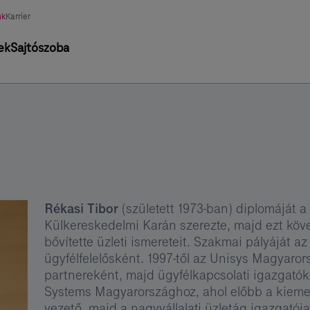
asztott
nk
Karrier
tág
ek
Sajtószoba
Rékasi Tibor
(született 1973-ban) diplomáját
Külkereskedelmi Karán szerezte, majd ezt köv
bővítette üzleti ismereteit. Szakmai pályáját az
ügyfélfelelősként. 1997-től az Unisys Magyaror
partnereként, majd ügyfélkapcsolati igazgatók
Systems Magyarországhoz, ahol előbb a kiemelt 
vezető, majd a nagyvállalati üzletág igazgatója