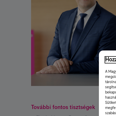
Hozz
A Magy
megold
tároln
segíts
bekapc
haszná
Sütike
További fontos tisztségek
megfel
szabás