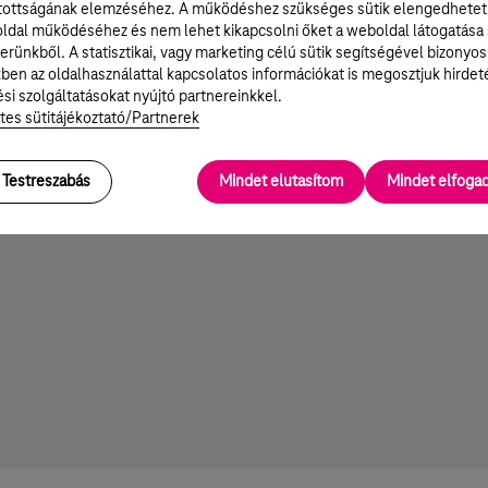
UNESZ)
tottságának elemzéséhez. A működéshez szükséges sütik elengedhetet
ldal működéséhez és nem lehet kikapcsolni őket a weboldal látogatása
etsége (IVSZ)
erünkből. A statisztikai, vagy marketing célú sütik segítségével bizonyos
ben az oldalhasználattal kapcsolatos információkat is megosztjuk hirdet
si szolgáltatásokat nyújtó partnereinkkel.
tes sütitájékoztató/Partnerek
gazgatóság
Testreszabás
Mindet elutasítom
Mindet elfog