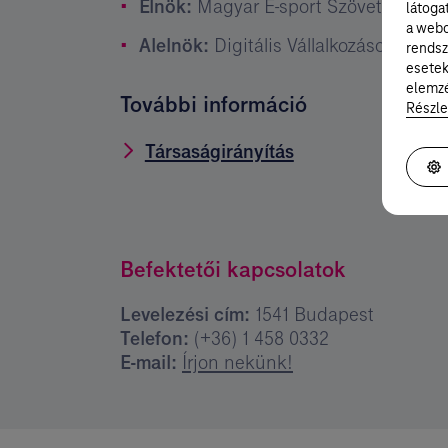
Elnök:
Magyar E-sport Szövetség (H
látoga
a webo
Alelnök:
Digitális Vállalkozások Szöv
rendsz
esetek
elemzé
További információ
Részle
Társaságirányítás
I
Befektetői kapcsolatok
Levelezési cím:
1541 Budapest
Telefon:
(+36) 1 458 0332
E-mail:
Írjon nekünk!