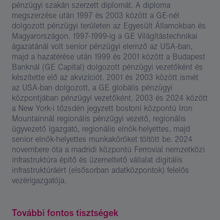
pénzügyi szakán szerzett diplomát. A diploma
megszerzése után 1997 és 2003 között a GE-nél
dolgozott pénzügyi területen az Egyesült Államokban és
Magyarországon. 1997-1999-ig a GE Világítástechnikai
ágazatánál volt senior pénzügyi elemző az USA-ban,
majd a hazatérése után 1999 és 2001 között a Budapest
Banknál (GE Capital) dolgozott pénzügyi vezetőként és
készítette elő az akvizíciót. 2001 és 2003 között ismét
az USA-ban dolgozott, a GE globális pénzügyi
központjában pénzügyi vezetőként. 2003 és 2024 között
a New York-i tőzsdén jegyzett bostoni központú Iron
Mountainnál regionális pénzügyi vezető, regionális
ügyvezető igazgató, regionális elnök-helyettes, majd
senior elnök-helyettes munkaköröket töltött be. 2024
novembere óta a madridi központú Ferrovial nemzetközi
infrastruktúra építő és üzemeltető vállalat digitális
infrastruktúráért (elsősorban adatközpontok) felelős
vezérigazgatója.
További fontos tisztségek