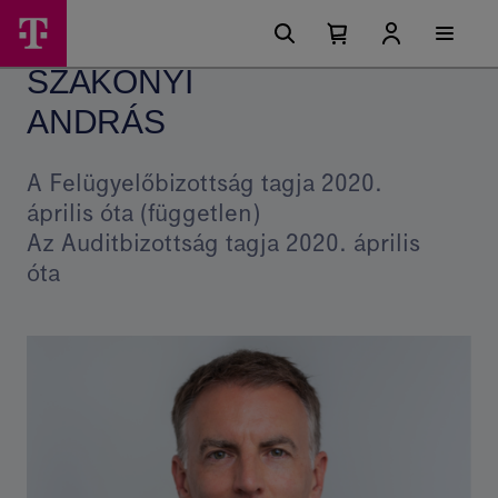
Ugrási
Szakonyi
Főmenü
lehetőségek
Kosárban
Kosár
András
található
lenyitása
SZAKONYI
elemek
–
száma
0
ANDRÁS
Magyar
Telekom
A Felügyelőbizottság tagja 2020.
Csoport
április óta (független)
Az Auditbizottság tagja 2020. április
óta