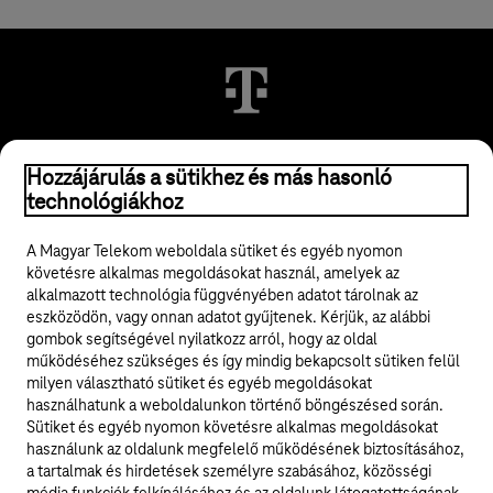
© 2026 Magyar Telekom Nyrt.
Hozzájárulás a sütikhez és más hasonló
technológiákhoz
Jogi tudnivalók
A Magyar Telekom weboldala sütiket és egyéb nyomon
követésre alkalmas megoldásokat használ, amelyek az
ÁSZF
alkalmazott technológia függvényében adatot tárolnak az
eszközödön, vagy onnan adatot gyűjtenek. Kérjük, az alábbi
Adatvédelem
gombok segítségével nyilatkozz arról, hogy az oldal
működéséhez szükséges és így mindig bekapcsolt sütiken felül
milyen választható sütiket és egyéb megoldásokat
Felhívások
használhatunk a weboldalunkon történő böngészésed során.
Sütiket és egyéb nyomon követésre alkalmas megoldásokat
Hírlevél
használunk az oldalunk megfelelő működésének biztosításához,
a tartalmak és hirdetések személyre szabásához, közösségi
Közösségi média