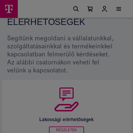
Ugrási
Elérhetőségek
Főmenü
lehetőségek
Kosárban
Kosár
-
található
lenyitása
ELÉRHETŐSÉGEK
elemek
Magyar
száma
0
Telekom
Segítünk megoldani a vállalatunkkal,
csoport
szolgáltatásainkkal és termékeinkkel
kapcsolatban felmerülő kérdéseket.
Az alábbi csatornákon veheti fel
velünk a kapcsolatot.
Lakossági elérhetőségek
RÉSZLETEK