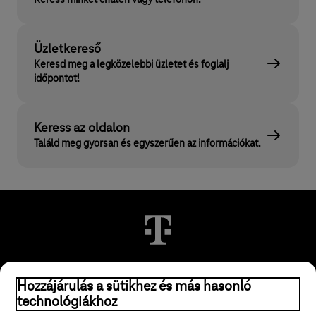
Keress minket chaten vagy telefonon.
Üzletkereső
Keresd meg a legközelebbi üzletet és foglalj
időpontot!
Keress az oldalon
Találd meg gyorsan és egyszerűen az információkat.
Hozzájárulás a sütikhez és más hasonló
© 2026 Magyar Telekom Nyrt.
technológiákhoz