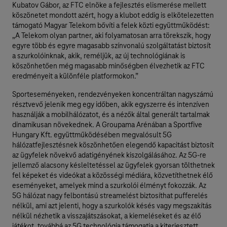
Kubatov Gábor, az FTC elnöke a fejlesztés elismerése mellett
köszönetet mondott azért, hogy a klubot eddig is elkötelezetten
támogató Magyar Telekom bővíti a felek közti együttműködést:
„A Telekom olyan partner, aki folyamatosan arra törekszik, hogy
egyre több és egyre magasabb színvonalú szolgáltatást biztosít
a szurkolóinknak, akik, reméljük, az új technológiának is
köszönhetően még magasabb minőségben élvezhetik az FTC
eredményeit a különféle platformokon.”
Sporteseményeken, rendezvényeken koncentráltan nagyszámú
résztvevő jelenik meg egy időben, akik egyszerre és intenzíven
használják a mobilhálózatot, és a nézők által generált tartalmak
dinamikusan növekednek. A Groupama Arénában a Sportfive
Hungary Kft. együttműködésében megvalósult 5G
hálózatfejlesztésnek köszönhetően elegendő kapacitást biztosít
az ügyfelek növekvő adatigényének kiszolgálásához. Az 5G-re
jellemző alacsony késleltetéssel az ügyfelek gyorsan tölthetnek
fel képeket és videókat a közösségi médiára, közvetíthetnek élő
eseményeket, amelyek mind a szurkolói élményt fokozzák. Az
5G hálózat nagy felbontású streamelést biztosíthat pufferelés
nélkül, ami azt jelenti, hogy a szurkolók késés vagy megszakítás
nélkül nézhetik a visszajátszásokat, a kiemeléseket és az élő
játékot, továbbá az 5G technológia támogatja a kiterjesztett