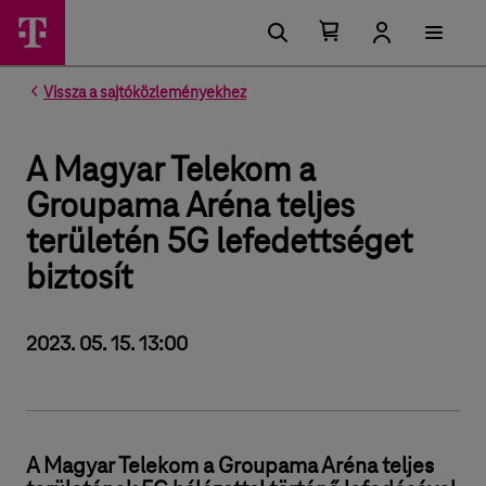
Kosárban található elemek száma 0
Kosár lenyitása
Vissza a sajtóközleményekhez
A Magyar Telekom a
Groupama Aréna teljes
területén 5G lefedettséget
biztosít
2023. 05. 15. 13:00
A Magyar Telekom a Groupama Aréna teljes