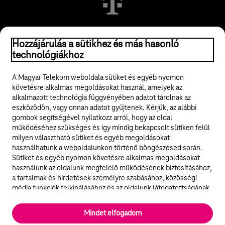
© 2026 Magyar Telekom Nyrt.
Hozzájárulás a sütikhez és más hasonló
technológiákhoz
Jogi tudnivalók
A Magyar Telekom weboldala sütiket és egyéb nyomon
követésre alkalmas megoldásokat használ, amelyek az
ÁSZF
alkalmazott technológia függvényében adatot tárolnak az
eszközödön, vagy onnan adatot gyűjtenek. Kérjük, az alábbi
Adatvédelem
gombok segítségével nyilatkozz arról, hogy az oldal
működéséhez szükséges és így mindig bekapcsolt sütiken felül
milyen választható sütiket és egyéb megoldásokat
Felhívások
használhatunk a weboldalunkon történő böngészésed során.
Sütiket és egyéb nyomon követésre alkalmas megoldásokat
Hírlevél
használunk az oldalunk megfelelő működésének biztosításához,
a tartalmak és hirdetések személyre szabásához, közösségi
Közösségi média
média funkciók felkínálásához és az oldalunk látogatottságának
elemzéséhez. A működéshez szükséges sütik
elengedhetetlenek a weboldal működéséhez és nem lehet
Cookie beállítások
Mindet elfogadom
kikapcsolni őket a weboldal látogatása során rendszerünkből. A