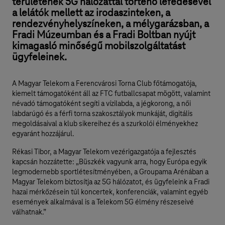
területének 5G hálózattal történő lefedésével
a lelátók mellett az irodaszinteken, a
rendezvényhelyszíneken, a mélygarázsban, a
Fradi Múzeumban és a Fradi Boltban nyújt
kimagasló minőségű mobilszolgáltatást
ügyfeleinek.
A Magyar Telekom a Ferencvárosi Torna Club főtámogatója,
kiemelt támogatóként áll az FTC futballcsapat mögött, valamint
névadó támogatóként segíti a vízilabda, a jégkorong, a női
labdarúgó és a férfi torna szakosztályok munkáját, digitális
megoldásaival a klub sikereihez és a szurkolói élményekhez
egyaránt hozzájárul.
Rékasi Tibor, a Magyar Telekom vezérigazgatója a fejlesztés
kapcsán hozzátette: „Büszkék vagyunk arra, hogy Európa egyik
legmodernebb sportlétesítményében, a Groupama Arénában a
Magyar Telekom biztosítja az 5G hálózatot, és ügyfeleink a Fradi
hazai mérkőzésein túl koncertek, konferenciák, valamint egyéb
események alkalmával is a Telekom 5G élmény részeseivé
válhatnak.”