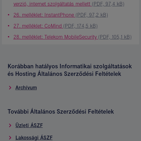
verzió, internet szolgáltatás mellett
(PDF, 97,4 kB)
26. melléklet: InstantPhone
(PDF, 97,2 kB)
27. melléklet: CoMind
(PDF, 174,5 kB)
28. melléklet: Telekom MobileSecurity
(PDF, 105,1 kB)
Korábban hatályos Informatikai szolgáltatások
és Hosting Általános Szerződési Feltételek
Archívum
További Általános Szerződési Feltételek
Üzleti ÁSZF
Lakossági ÁSZF