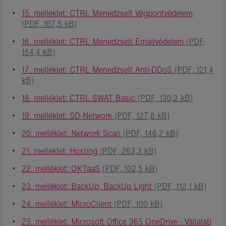
15. melléklet: CTRL Menedzselt Végpontvédelem
(PDF, 167,5 kB)
16. melléklet: CTRL Menedzselt Emailvédelem
(PDF,
154,4 kB)
17. melléklet: CTRL Menedzselt Anti-DDoS
(PDF, 121,4
kB)
18. melléklet: CTRL SWAT Basic
(PDF, 130,2 kB)
19. melléklet: SD-Network
(PDF, 127,8 kB)
20. melléklet: Network Scan
(PDF, 146,2 kB)
21. melléklet: Hosting
(PDF, 263,3 kB)
22. melléklet: OKTaaS
(PDF, 102,5 kB)
23. melléklet: BackUp, BackUp Light
(PDF, 112,1 kB)
24. melléklet: MicroClient
(PDF, 100 kB)
25. melléklet: Microsoft Office 365 OneDrive - Vállalati