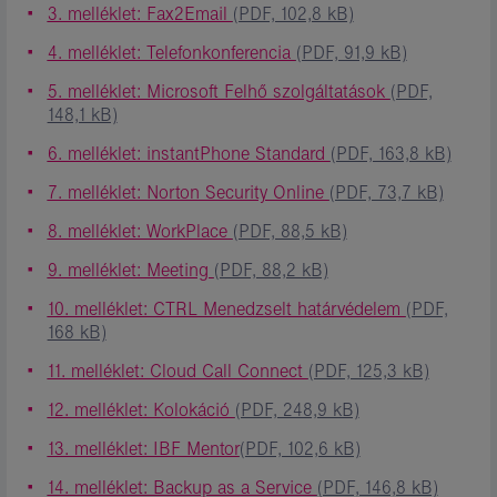
3. melléklet: Fax2Email
(PDF, 102,8 kB)
4. melléklet: Telefonkonferencia
(PDF, 91,9 kB)
5. melléklet: Microsoft Felhő szolgáltatások
(PDF,
148,1 kB)
6. melléklet: instantPhone Standard
(PDF, 163,8 kB)
7. melléklet: Norton Security Online
(PDF, 73,7 kB)
8. melléklet: WorkPlace
(PDF, 88,5 kB)
9. melléklet: Meeting
(PDF, 88,2 kB)
10. melléklet: CTRL Menedzselt határvédelem
(PDF,
168 kB)
11. melléklet: Cloud Call Connect
(PDF, 125,3 kB)
12. melléklet: Kolokáció
(PDF, 248,9 kB)
13. melléklet: IBF Mentor
(PDF, 102,6 kB)
14. melléklet: Backup as a Service
(PDF, 146,8 kB)