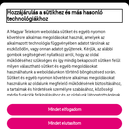
Hozzájárulás a sütikhez és más hasonló
© 2026 Magyar Telekom Nyrt.
technológiákhoz
Jogi tudnivalók
A Magyar Telekom weboldala sütiket és egyéb nyomon
követésre alkalmas megoldásokat használ, amelyek az
ÁSZF
alkalmazott technológia függvényében adatot tárolnak az
eszközödön, vagy onnan adatot gyűjtenek. Kérjük, az alábbi
Adatvédelem
gombok segítségével nyilatkozz arról, hogy az oldal
működéséhez szükséges és így mindig bekapcsolt sütiken felül
milyen választható sütiket és egyéb megoldásokat
Felhívások
használhatunk a weboldalunkon történő böngészésed során.
Sütiket és egyéb nyomon követésre alkalmas megoldásokat
Hírlevél
használunk az oldalunk megfelelő működésének biztosításához,
a tartalmak és hirdetések személyre szabásához, közösségi
Közösségi média
média funkciók felkínálásához és az oldalunk látogatottságának
elemzéséhez. A működéshez szükséges sütik
elengedhetetlenek a weboldal működéséhez és nem lehet
Cookie beállítások
Mindet elfogadom
kikapcsolni őket a weboldal látogatása során rendszerünkből. A
statisztikai, vagy marketing célú sütik segítségével bizonyos
English
Mindet elutasítom
esetekben az oldalhasználattal kapcsolatos információkat is