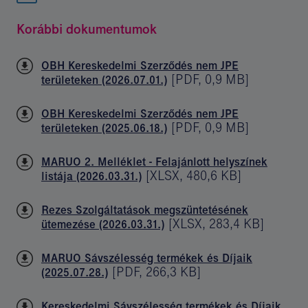
Korábbi dokumentumok
OBH Kereskedelmi Szerződés nem JPE
[
PDF
,
0,9 MB
]
területeken (2026.07.01.)
OBH Kereskedelmi Szerződés nem JPE
[
PDF
,
0,9 MB
]
területeken (2025.06.18.)
MARUO 2. Melléklet - Felajánlott helyszínek
[
XLSX
,
480,6 KB
]
listája (2026.03.31.)
Rezes Szolgáltatások megszüntetésének
[
XLSX
,
283,4 KB
]
ütemezése (2026.03.31.)
MARUO Sávszélesség termékek és Díjaik
[
PDF
,
266,3 KB
]
(2025.07.28.)
Kereskedelmi Sávszélesség termékek és Díjaik