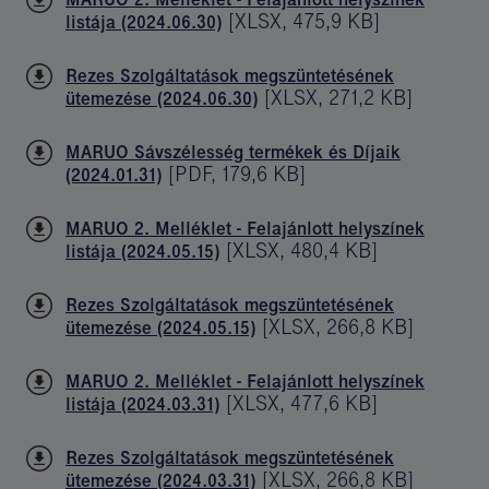
[
XLSX
,
475,9 KB
]
listája (2024.06.30)
Rezes Szolgáltatások megszüntetésének
[
XLSX
,
271,2 KB
]
ütemezése (2024.06.30)
MARUO Sávszélesség termékek és Díjaik
[
PDF
,
179,6 KB
]
(2024.01.31)
MARUO 2. Melléklet - Felajánlott helyszínek
[
XLSX
,
480,4 KB
]
listája (2024.05.15)
Rezes Szolgáltatások megszüntetésének
[
XLSX
,
266,8 KB
]
ütemezése (2024.05.15)
MARUO 2. Melléklet - Felajánlott helyszínek
[
XLSX
,
477,6 KB
]
listája (2024.03.31)
Rezes Szolgáltatások megszüntetésének
[
XLSX
,
266,8 KB
]
ütemezése (2024.03.31)