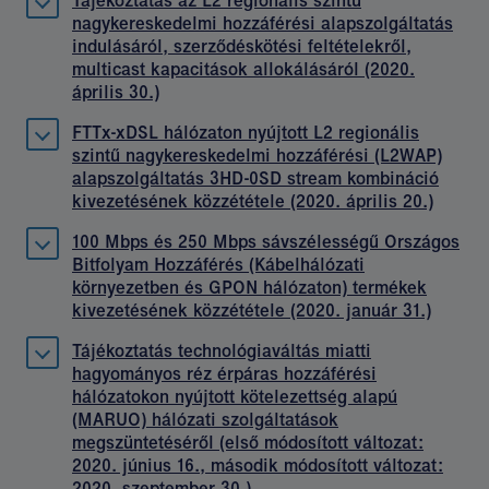
Tájékoztatás az L2 regionális szintű
nagykereskedelmi hozzáférési alapszolgáltatás
indulásáról, szerződéskötési feltételekről,
multicast kapacitások allokálásáról (2020.
április 30.)
FTTx-xDSL hálózaton nyújtott L2 regionális
szintű nagykereskedelmi hozzáférési (L2WAP)
alapszolgáltatás 3HD-0SD stream kombináció
kivezetésének közzététele (2020. április 20.)
100 Mbps és 250 Mbps sávszélességű Országos
Bitfolyam Hozzáférés (Kábelhálózati
környezetben és GPON hálózaton) termékek
kivezetésének közzététele (2020. január 31.)
Tájékoztatás technológiaváltás miatti
hagyományos réz érpáras hozzáférési
hálózatokon nyújtott kötelezettség alapú
(MARUO) hálózati szolgáltatások
megszüntetéséről (első módosított változat:
2020. június 16., második módosított változat:
2020. szeptember 30.)