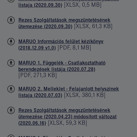
[
XLSX
,
0,5 MB
]
listaja (2020.09.30)
Rezes Szolgáltatások megszüntetésének
[
XLSX
,
61,3 KB
]
ütemezése (2020.09.30)
MARUO Információs felület kézikönyv
[
PDF
,
8,1 MB
]
(2018.12.09 v1.0)
MARUO 1. Függelék - Csatlakoztatható
berendezések listája (2020.07.28)
[
PDF
,
271,3 KB
]
MARUO 2. Melleklet - Felajanlott helyszinek
[
XLSX
,
380,1 KB
]
listaja (2020.07.03)
Rezes Szolgáltatások megszüntetésének
ütemezése (2020.04.23) módosított változat
[
XLSX
,
59,3 KB
]
(2020.06.16)