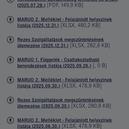
[
PDF
,
149,9 KB
]
(2025.07.28.)
MARUO 2. Melléklet - Felajánlott helyszínek
[
XLSX
,
480,2 KB
]
listája (2025.12.31.)
Rezes Szolgáltatások megszüntetésének
[
XLSX
,
282,8 KB
]
ütemezése (2025.12.31.)
MARUO 1. Függelék - Csatlakoztatható
[
,
0 B
]
berendezések listája (2025.09.26.)
MARUO 2. Melléklet - Felajánlott helyszínek
[
XLSX
,
478,9 KB
]
listája (2025.09.30.)
Rezes Szolgáltatások megszüntetésének
[
XLSX
,
280,8 KB
]
ütemezése (2025.09.30.)
MARUO 2. Melléklet - Felajánlott helyszínek
[
XLSX
,
478,9 KB
]
listája (2025.06.30.)