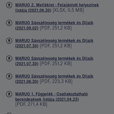
MARUO 2. Melléklet - Felajánlott helyszínek
[
XLSX
,
0,5 MB
]
listája (2021.06.30)
MARUO Sávszélesség termékek és Díjaik
[
PDF
,
251,2 KB
]
(2021.09.02)
MARUO Sávszélesség termékek és Díjaik
[
PDF
,
251,2 KB
]
(2021.07.30)
MARUO Sávszélesség termékek és Díjaik
[
PDF
,
251,2 KB
]
(2021.07.30)
MARUO Sávszélesség termékek és Díjaik
[
PDF
,
223,3 KB
]
(2021.06.30)
MARUO 1. Függelék - Csatlakoztatható
berendezések listája (2021.04.23)
[
PDF
,
271,4 KB
]