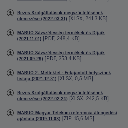
Rezes Szolgáltatások megszüntetésének
[
XLSX
,
241,3 KB
]
ütemezése (2022.03.31)
MARUO Sávszélesség termékek és Díjaik
[
PDF
,
248,4 KB
]
(2021.11.01)
MARUO Sávszélesség termékek és Díjaik
[
PDF
,
253,4 KB
]
(2021.09.29)
MARUO 2. Melleklet - Felajanlott helyszinek
[
XLSX
,
0,5 MB
]
listaja (2021.12.31)
Rezes Szolgáltatások megszüntetésének
[
XLSX
,
242,5 KB
]
ütemezése (2022.02.24)
MARUO Magyar Telekom referencia átengedési
[
ZIP
,
15,6 MB
]
ajánlata (2019.11.08)