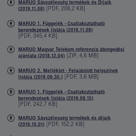
MARUO Sávszélesség termékek és Díjaik
[
PDF
,
208,2 KB
]
(2019.11.08)
MARUO 1. Függelék - Csatlakoztatható
berendezések listája (2019.11.08)
[
PDF
,
345,4 KB
]
MARUO Magyar Telekom referencia átengedési
[
ZIP
,
4,6 MB
]
ajánlata (2018.12.04)
MARUO 2. Melléklet - Felajánlott helyszínek
[
PDF
,
3,6 MB
]
listája (2019.09.30.)
MARUO 1. Függelék - Csatlakoztatható
berendezések listája (2019.08.15)
[
PDF
,
242,7 KB
]
MARUO Sávszélesség termékek és díjaik
[
PDF
,
152,2 KB
]
(2019.10.01)