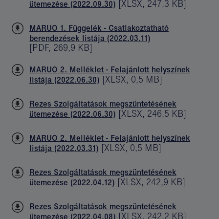
[
XLSX
,
247,3 KB
]
ütemezése (2022.09.30)
MARUO 1. Függelék - Csatlakoztatható
berendezések listája (2022.03.11)
[
PDF
,
269,9 KB
]
MARUO 2. Melléklet - Felajánlott helyszínek
[
XLSX
,
0,5 MB
]
listája (2022.06.30)
Rezes Szolgáltatások megszüntetésének
[
XLSX
,
246,5 KB
]
ütemezése (2022.06.30)
MARUO 2. Melléklet - Felajánlott helyszínek
[
XLSX
,
0,5 MB
]
listája (2022.03.31)
Rezes Szolgáltatások megszüntetésének
[
XLSX
,
242,9 KB
]
ütemezése (2022.04.12)
Rezes Szolgáltatások megszüntetésének
[
XLSX
,
242,2 KB
]
ütemezése (2022.04.08)