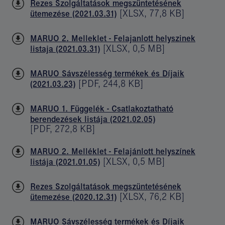
Rezes Szolgáltatások megszüntetésének
[
XLSX
,
77,8 KB
]
ütemezése (2021.03.31)
MARUO 2. Melleklet - Felajanlott helyszinek
[
XLSX
,
0,5 MB
]
listaja (2021.03.31)
MARUO Sávszélesség termékek és Díjaik
[
PDF
,
244,8 KB
]
(2021.03.23)
MARUO 1. Függelék - Csatlakoztatható
berendezések listája (2021.02.05)
[
PDF
,
272,8 KB
]
MARUO 2. Melléklet - Felajánlott helyszínek
[
XLSX
,
0,5 MB
]
listája (2021.01.05)
Rezes Szolgáltatások megszüntetésének
[
XLSX
,
76,2 KB
]
ütemezése (2020.12.31)
MARUO Sávszélesség termékek és Díjaik