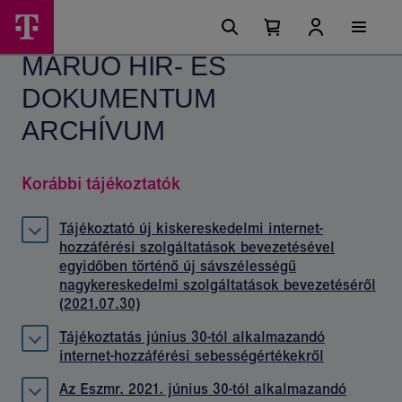
Ugrási
MARUO
Főmenü
lehetőségek
Kosárban
Kosár
hír-
található
lenyitása
MARUO HÍR- ÉS
elemek
és
száma
0
DOKUMENTUM
dokumentum
archívum
ARCHÍVUM
Korábbi tájékoztatók
Tájékoztató új kiskereskedelmi internet-
hozzáférési szolgáltatások bevezetésével
egyidőben történő új sávszélességű
nagykereskedelmi szolgáltatások bevezetéséről
(2021.07.30)
Tájékoztatás június 30-tól alkalmazandó
internet-hozzáférési sebességértékekről
Az Eszmr. 2021. június 30-tól alkalmazandó