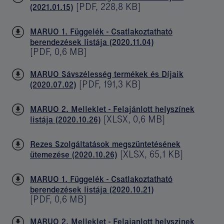
[
PDF
,
228,8 KB
]
(2021.01.15)
MARUO 1. Függelék - Csatlakoztatható
berendezések listája (2020.11.04)
[
PDF
,
0,6 MB
]
MARUO Sávszélesség termékek és Díjaik
[
PDF
,
191,3 KB
]
(2020.07.02)
MARUO 2. Melleklet - Felajánlott helyszínek
[
XLSX
,
0,6 MB
]
listája (2020.10.26)
Rezes Szolgáltatások megszüntetésének
[
XLSX
,
65,1 KB
]
ütemezése (2020.10.26)
MARUO 1. Függelék - Csatlakoztatható
berendezések listája (2020.10.21)
[
PDF
,
0,6 MB
]
MARUO 2. Melleklet - Felajanlott helyszinek