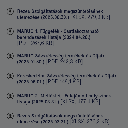
Rezes Szolgáltatások megszüntetésének
[
XLSX
,
279,9 KB
]
ütemezése (2025.06.30.)
MARUO 1. Függelék - Csatlakoztatható
berendezések listája (2024.04.26.)
[
PDF
,
267,6 KB
]
MARUO Sávszélesség termékek és Díjaik
[
PDF
,
242,3 KB
]
(2025.01.30.)
Kereskedelmi Sávszélesség termékek és Díjaik
[
PDF
,
149,1 KB
]
(2025.06.01.)
MARUO 2. Melléklet - Felajánlott helyszínek
[
XLSX
,
477,4 KB
]
listája (2025.03.31.)
Rezes Szolgáltatások megszüntetésének
[
XLSX
,
276,2 KB
]
ütemezése (2025.03.31.)