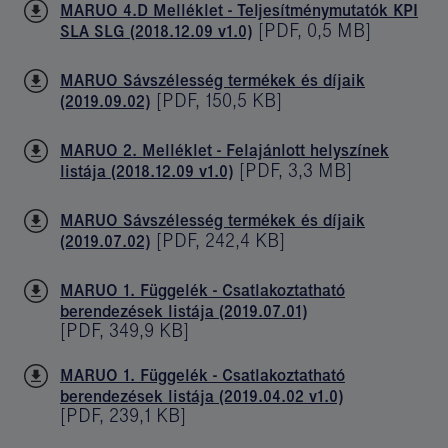
MARUO 4.D Melléklet - Teljesítménymutatók KPI
[
PDF
,
0,5 MB
]
SLA SLG (2018.12.09 v1.0)
MARUO Sávszélesség termékek és díjaik
[
PDF
,
150,5 KB
]
(2019.09.02)
MARUO 2. Melléklet - Felajánlott helyszínek
[
PDF
,
3,3 MB
]
listája (2018.12.09 v1.0)
MARUO Sávszélesség termékek és díjaik
[
PDF
,
242,4 KB
]
(2019.07.02)
MARUO 1. Függelék - Csatlakoztatható
berendezések listája (2019.07.01)
[
PDF
,
349,9 KB
]
MARUO 1. Függelék - Csatlakoztatható
berendezések listája (2019.04.02 v1.0)
[
PDF
,
239,1 KB
]