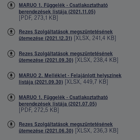
MARUO 1. Függelék - Csatlakoztatható
berendezések listája (2021.11.05)
[
PDF
,
273,1 KB
]
Rezes Szolgáltatások megszüntetésének
[
XLSX
,
241,4 KB
]
ütemezése (2021.12.31)
Rezes Szolgáltatások megszüntetésének
[
XLSX
,
238,4 KB
]
ütemezése (2021.09.30)
MARUO 2. Melléklet - Felajánlott helyszínek
[
XLSX
,
449,7 KB
]
listája (2021.09.30)
MARUO 1. Függelék - Csatlakoztatható
berendezések listája (2021.07.05)
[
PDF
,
272,5 KB
]
Rezes Szolgáltatások megszüntetésének
[
XLSX
,
236,3 KB
]
ütemezése (2021.06.30)