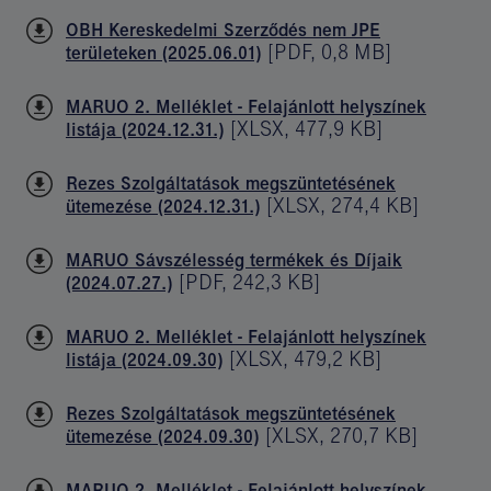
OBH Kereskedelmi Szerződés nem JPE
[
PDF
,
0,8 MB
]
területeken (2025.06.01)
MARUO 2. Melléklet - Felajánlott helyszínek
[
XLSX
,
477,9 KB
]
listája (2024.12.31.)
Rezes Szolgáltatások megszüntetésének
[
XLSX
,
274,4 KB
]
ütemezése (2024.12.31.)
MARUO Sávszélesség termékek és Díjaik
[
PDF
,
242,3 KB
]
(2024.07.27.)
MARUO 2. Melléklet - Felajánlott helyszínek
[
XLSX
,
479,2 KB
]
listája (2024.09.30)
Rezes Szolgáltatások megszüntetésének
[
XLSX
,
270,7 KB
]
ütemezése (2024.09.30)
MARUO 2. Melléklet - Felajánlott helyszínek