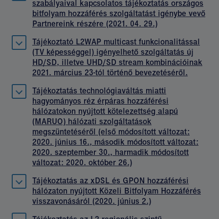
szabályaival kapcsolatos tájékoztatás országos
bitfolyam hozzáférés szolgáltatást igénybe vevő
Partnereink részére (2021. 04. 29.)
Tájékoztató L2WAP multicast funkcionalitással
(TV képességgel) igényelhető szolgáltatás új
HD/SD, illetve UHD/SD stream kombinációinak
2021. március 23-tól történő bevezetéséről.
Tájékoztatás technológiaváltás miatti
hagyományos réz érpáras hozzáférési
hálózatokon nyújtott kötelezettség alapú
(MARUO) hálózati szolgáltatások
megszüntetéséről (első módosított változat:
2020. június 16., második módosított változat:
2020. szeptember 30., harmadik módosított
változat: 2020. október 26.)
Tájékoztatás az xDSL és GPON hozzáférési
hálózaton nyújtott Közeli Bitfolyam Hozzáférés
visszavonásáról (2020. június 2.)