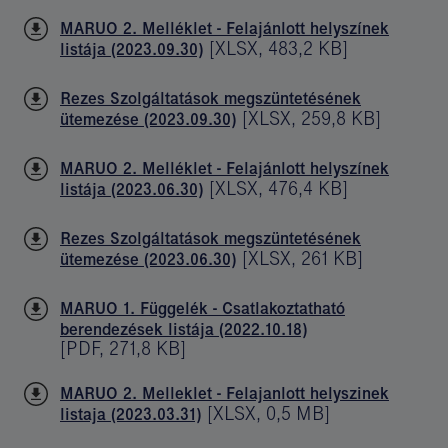
MARUO 2. Melléklet - Felajánlott helyszínek
[
XLSX
,
483,2 KB
]
listája (2023.09.30)
Rezes Szolgáltatások megszüntetésének
[
XLSX
,
259,8 KB
]
ütemezése (2023.09.30)
MARUO 2. Melléklet - Felajánlott helyszínek
[
XLSX
,
476,4 KB
]
listája (2023.06.30)
Rezes Szolgáltatások megszüntetésének
[
XLSX
,
261 KB
]
ütemezése (2023.06.30)
MARUO 1. Függelék - Csatlakoztatható
berendezések listája (2022.10.18)
[
PDF
,
271,8 KB
]
MARUO 2. Melleklet - Felajanlott helyszinek
[
XLSX
,
0,5 MB
]
listaja (2023.03.31)