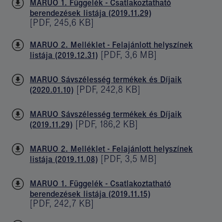
MARUO 1. Függelék - Csatlakoztatható
berendezések listája (2019.11.29)
[
PDF
,
245,6 KB
]
MARUO 2. Melléklet - Felajánlott helyszínek
[
PDF
,
3,6 MB
]
listája (2019.12.31)
MARUO Sávszélesség termékek és Díjaik
[
PDF
,
242,8 KB
]
(2020.01.10)
MARUO Sávszélesség termékek és Díjaik
[
PDF
,
186,2 KB
]
(2019.11.29)
MARUO 2. Melléklet - Felajánlott helyszínek
[
PDF
,
3,5 MB
]
listája (2019.11.08)
MARUO 1. Függelék - Csatlakoztatható
berendezések listája (2019.11.15)
[
PDF
,
242,7 KB
]