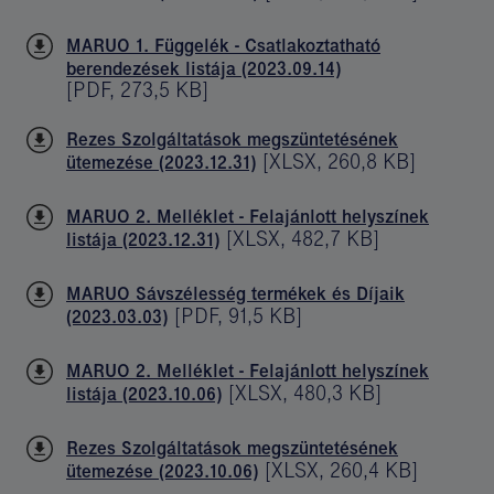
MARUO 1. Függelék - Csatlakoztatható
berendezések listája (2023.09.14)
[
PDF
,
273,5 KB
]
Rezes Szolgáltatások megszüntetésének
[
XLSX
,
260,8 KB
]
ütemezése (2023.12.31)
MARUO 2. Melléklet - Felajánlott helyszínek
[
XLSX
,
482,7 KB
]
listája (2023.12.31)
MARUO Sávszélesség termékek és Díjaik
[
PDF
,
91,5 KB
]
(2023.03.03)
MARUO 2. Melléklet - Felajánlott helyszínek
[
XLSX
,
480,3 KB
]
listája (2023.10.06)
Rezes Szolgáltatások megszüntetésének
[
XLSX
,
260,4 KB
]
ütemezése (2023.10.06)