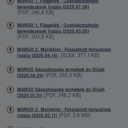
MARUO 1. Függelék - Csatlakoztatható
berendezések listája (2020.07.06)
[
PDF
,
246,8 KB
]
MARUO 1. Függelék - Csatlakoztatható
berendezések listája (2020.03.05)
[
PDF
,
204,8 KB
]
MARUO 2. Melléklet - Felajánlott helyszínek
[
XLSX
,
377,1 KB
]
listája (2020.04.14)
MARUO Sávszélesség termékek és Díjaik
[
PDF
,
245,4 KB
]
(2020.04.20)
MARUO Sávszélesség termékek és Díjaik
[
PDF
,
246,2 KB
]
(2020.01.31)
MARUO 2. Melléklet - Felajánlott helyszínek
[
PDF
,
3,6 MB
]
listája (2020.02.11)