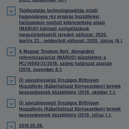
Tájékoztatás technológiaváltás miatti
hagyományos réz érpáras hozzáférési
hálózatokon nyújtott kötelezettség alapú
(MARUO) hálózati szolgáltatások
megszüntetéséről (eredeti változat: 2020.
április 23., módosított változat: 2020. június 16.)
A Magyar Telekom Nyrt. átengedési
referenciaajánlat (MARUO) közzététele a
PC/16593-31/2018. számú határozat alapján
(2019. november 8.):
Új sávszélességű Országos Bitfolyam
Hozzáférés (Kábelhálózat Környezetben) termék
bevezetésének közzététele (2019. október 1.):
Új sávszélességű Országos Bitfolyam
Hozzáférés (Kábelhálózat Környezetben) termék
bevezetésének közzététele (2019. július 1.):
2019.05.09.