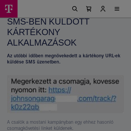
Ugrási
SMS-
Főmenü
lehetőségek
Kosárban
Kosár
ben
található
lenyitása
SMS-BEN KÜLDÖTT
elemek
küldött
száma
0
KÁRTÉKONY
kártékony
alkalmazások
ALKALMAZÁSOK
–
Az utóbbi időben megnövekedett a kártékony URL-ek
Magyar
küldése SMS üzenetben.
Telekom
csoport
A csalók a mostani kampányban egy ehhez hasonló
csomagkövetési linket küldenek.