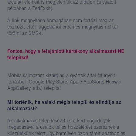
arculati elemeit is megjelenítik az oldalon (a csatolt
példában a FedEx-ét).
A link megnyitása önmagában nem fertőzi meg az
eszközt, ettől függetlenül érdemes megnyitás nélkül
törölni az SMS-t.
Fontos, hogy a felajánlott kártékony alkalmazást NE
telepítsd!
Mobilalkalmazást kizárólag a gyártók által felügyelt
forrásból (Google Play Store, Apple AppStore, Huawei
AppGallery, stb.) telepíts!
Mi történik, ha valaki mégis telepíti és elindítja az
alkalmazást?
Az alkalmazás telepítésével és a kért engedélyek
megadásával a csalók teljes hozzáférést szereznek a
készülékünk felett, így bármilyen azon tárolt adathoz és