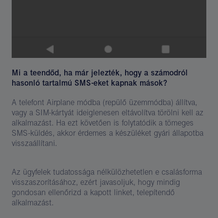
Mi a teendőd, ha már jelezték, hogy a számodról
hasonló tartalmú SMS-eket kapnak mások?
A telefont Airplane módba (repülő üzemmódba) állítva,
vagy a SIM-kártyát ideiglenesen eltávolítva törölni kell az
alkalmazást. Ha ezt követően is folytatódik a tömeges
SMS-küldés, akkor érdemes a készüléket gyári állapotba
visszaállítani.
Az ügyfelek tudatossága nélkülözhetetlen e csalásforma
visszaszorításához, ezért javasoljuk, hogy mindig
gondosan ellenőrizd a kapott linket, telepítendő
alkalmazást.