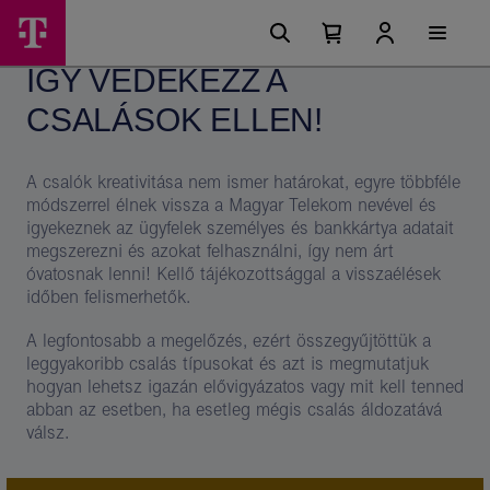
Ugrási
Így
Főmenü
lehetőségek
Kosárban
Kosár
védekezz
található
lenyitása
ÍGY VÉDEKEZZ A
elemek
a
száma
0
CSALÁSOK ELLEN!
csalások
ellen!
A csalók kreativitása nem ismer határokat, egyre többféle
–
módszerrel élnek vissza a Magyar Telekom nevével és
Magyar
igyekeznek az ügyfelek személyes és bankkártya adatait
megszerezni és azokat felhasználni, így nem árt
Telekom
óvatosnak lenni! Kellő tájékozottsággal a visszaélések
csoport
időben felismerhetők.
A legfontosabb a megelőzés, ezért összegyűjtöttük a
leggyakoribb csalás típusokat és azt is megmutatjuk
hogyan lehetsz igazán elővigyázatos vagy mit kell tenned
abban az esetben, ha esetleg mégis csalás áldozatává
válsz.
Kép