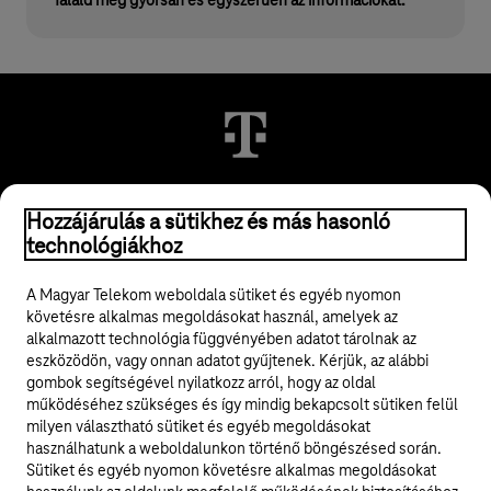
Találd meg gyorsan és egyszerűen az információkat.
Hozzájárulás a sütikhez és más hasonló
© 2026 Magyar Telekom Nyrt.
technológiákhoz
Jogi tudnivalók
A Magyar Telekom weboldala sütiket és egyéb nyomon
követésre alkalmas megoldásokat használ, amelyek az
ÁSZF
alkalmazott technológia függvényében adatot tárolnak az
eszközödön, vagy onnan adatot gyűjtenek. Kérjük, az alábbi
Adatvédelem
gombok segítségével nyilatkozz arról, hogy az oldal
működéséhez szükséges és így mindig bekapcsolt sütiken felül
milyen választható sütiket és egyéb megoldásokat
Felhívások
használhatunk a weboldalunkon történő böngészésed során.
Sütiket és egyéb nyomon követésre alkalmas megoldásokat
Hírlevél