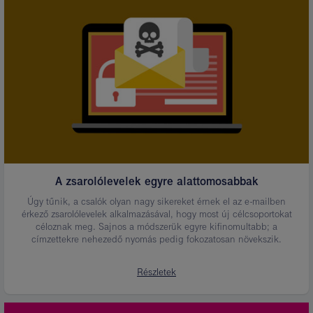
leírása:
Zsarolólevelek
A zsarolólevelek egyre alattomosabbak
Úgy tűnik, a csalók olyan nagy sikereket érnek el az e-mailben
érkező zsarolólevelek alkalmazásával, hogy most új célcsoportokat
céloznak meg. Sajnos a módszerük egyre kifinomultabb; a
címzettekre nehezedő nyomás pedig fokozatosan növekszik.
Részletek
Kép