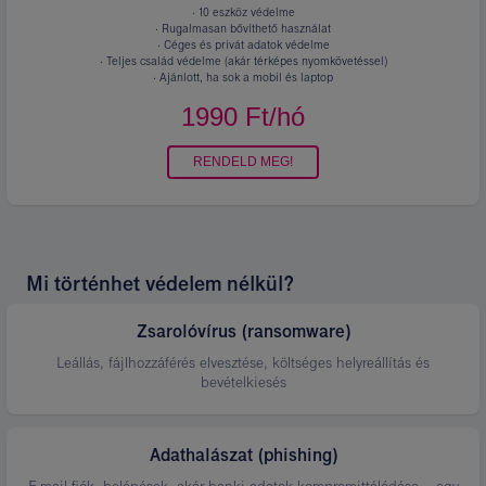
· 10 eszköz védelme
· Rugalmasan bővíthető használat
· Céges és privát adatok védelme
· Teljes család védelme (akár térképes nyomkövetéssel)
· Ajánlott, ha sok a mobil és laptop
1990
Ft/hó
Ár
és
konstrukció.
RENDELD MEG!
Mi történhet védelem nélkül?
Zsarolóvírus (ransomware)
Leállás, fájlhozzáférés elvesztése, költséges helyreállítás és
bevételkiesés
Adathalászat (phishing)