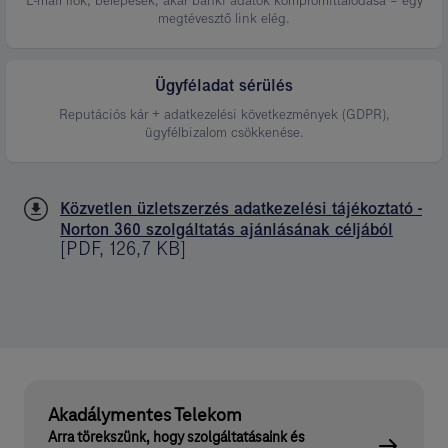
E-mail fiók, belépések, akár banki adatok kompromittálódása – egy
megtévesztő link elég.
Ügyféladat sérülés
Reputációs kár + adatkezelési következmények (GDPR),
ügyfélbizalom csökkenése.
Közvetlen üzletszerzés adatkezelési tájékoztató -
Norton 360 szolgáltatás ajánlásának céljából
[
PDF
,
126,7 KB
]
Akadálymentes Telekom
Arra törekszünk, hogy szolgáltatásaink és