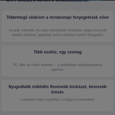
Miért válaszd a Nortont a vállalkozásodhoz?
Többrétegű védelem a mindennapi fenyegetések ellen
vírusok, kártevők, és csaló weboldalak kiszűrése, céges és privát
adatok védelme, gyerekek online védelme (szülői felügyelet)
Több eszköz, egy csomag
PC, Mac és mobil védelem – a vállalkozás eszközparkjához
igazítva.
Nyugodtabb működés Kevesebb kockázat, kevesebb
kiesés
a védelem segít megelőzni a drága incidenseket.