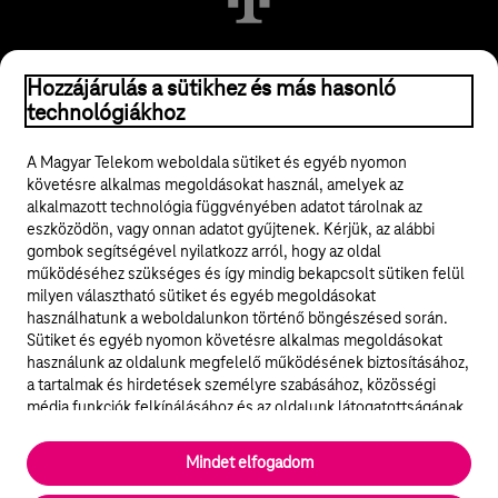
Hozzájárulás a sütikhez és más hasonló
© 2026 Magyar Telekom Nyrt.
technológiákhoz
Jogi tudnivalók
A Magyar Telekom weboldala sütiket és egyéb nyomon
követésre alkalmas megoldásokat használ, amelyek az
ÁSZF
alkalmazott technológia függvényében adatot tárolnak az
eszközödön, vagy onnan adatot gyűjtenek. Kérjük, az alábbi
Adatvédelem
gombok segítségével nyilatkozz arról, hogy az oldal
működéséhez szükséges és így mindig bekapcsolt sütiken felül
milyen választható sütiket és egyéb megoldásokat
Felhívások
használhatunk a weboldalunkon történő böngészésed során.
Sütiket és egyéb nyomon követésre alkalmas megoldásokat
Hírlevél
használunk az oldalunk megfelelő működésének biztosításához,
a tartalmak és hirdetések személyre szabásához, közösségi
Közösségi média
média funkciók felkínálásához és az oldalunk látogatottságának
elemzéséhez. A működéshez szükséges sütik
elengedhetetlenek a weboldal működéséhez és nem lehet
Cookie beállítások
Mindet elfogadom
kikapcsolni őket a weboldal látogatása során rendszerünkből. A
statisztikai, vagy marketing célú sütik segítségével bizonyos