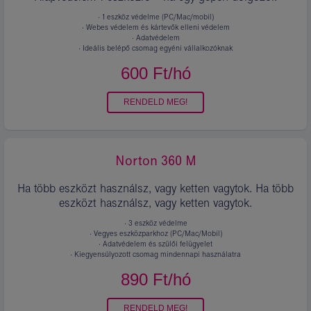
· 1 eszköz védelme (PC/Mac/mobil)
· Webes védelem és kártevők elleni védelem
· Adatvédelem
· Ideális belépő csomag egyéni vállalkozóknak
600
Ft/hó
Ár
és
konstrukció.
RENDELD MEG!
Norton 360 ⁣M
Ha több eszközt használsz, vagy ketten vagytok. Ha több
eszközt használsz, vagy ketten vagytok.
· 3 eszköz védelme
· Vegyes eszközparkhoz (PC/Mac/Mobil)
· Adatvédelem és szülői felügyelet
· Kiegyensúlyozott csomag mindennapi használatra
890
Ft/hó
Ár
és
konstrukció.
RENDELD MEG!