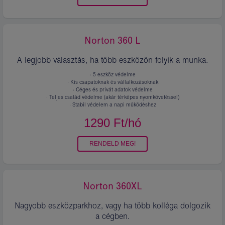
Norton 360⁣ L
A legjobb választás, ha több eszközön folyik a munka.
· 5 eszköz védelme
· Kis csapatoknak és vállalkozásoknak
· Céges és privát adatok védelme
· Teljes család védelme (akár térképes nyomkövetéssel)
· Stabil védelem a napi működéshez
1290
Ft/hó
Ár
és
konstrukció.
RENDELD MEG!
Norton 360⁣XL
Nagyobb eszközparkhoz, vagy ha több kolléga dolgozik
a cégben.