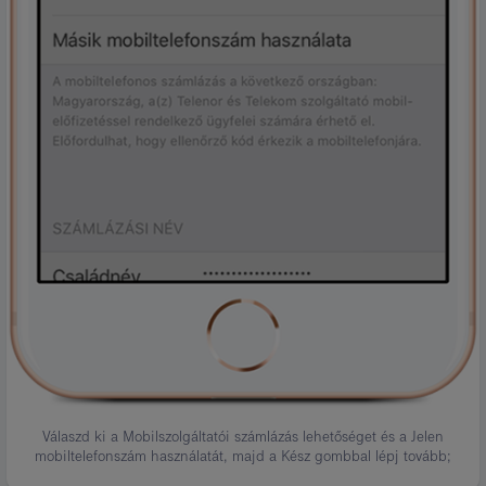
Válaszd ki a Mobilszolgáltatói számlázás lehetőséget és a Jelen
mobiltelefonszám használatát, majd a Kész gombbal lépj tovább;