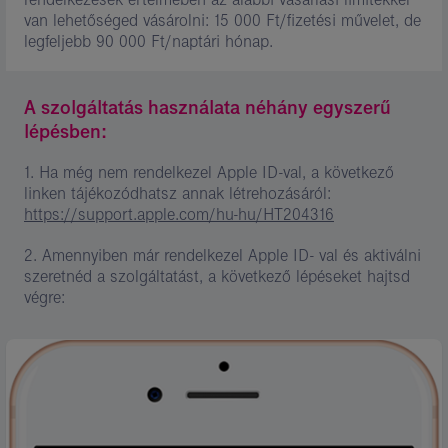
van lehetőséged vásárolni: 15 000 Ft/fizetési művelet, de
legfeljebb 90 000 Ft/naptári hónap.
A szolgáltatás használata néhány egyszerű
lépésben:
1. Ha még nem rendelkezel Apple ID-val, a következő
linken tájékozódhatsz annak létrehozásáról:
https://support.apple.com/hu-hu/HT204316
2. Amennyiben már rendelkezel Apple ID- val és aktiválni
szeretnéd a szolgáltatást, a következő lépéseket hajtsd
végre:
Kép
leírása:
1.
lépés