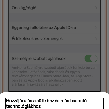
Hozzájárulás a sütikhez és más hasonló
technológiákhoz