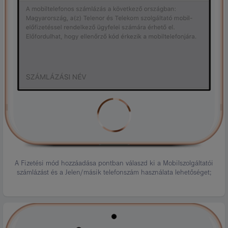
A Fizetési mód hozzáadása pontban válaszd ki a Mobilszolgáltatói
számlázást és a Jelen/másik telefonszám használata lehetőséget;
Kép
leírása:
10.