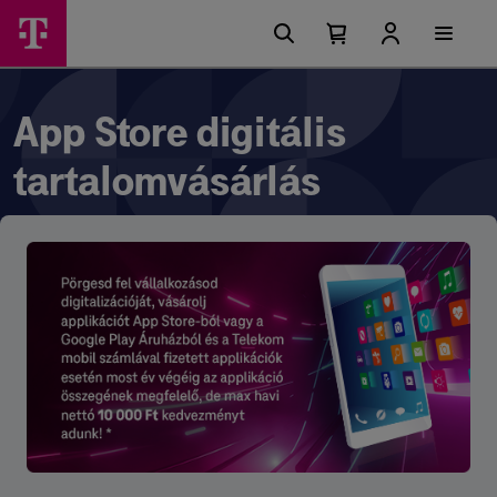
Ugrási
App
Főmenü
lehetőségek
Kosárban
Kosár
Store
található
lenyitása
elemek
digitális
száma
0
tartalomvásárlás
App Store digitális
tartalomvásárlás