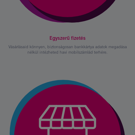
Egyszerű fizetés
Vásárlásaid könnyen, biztonságosan bankkártya adatok megadása
nélkül intézheted havi mobilszámlád terhére.