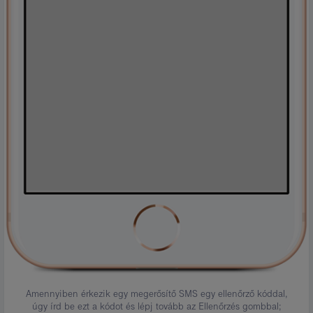
Amennyiben érkezik egy megerősítő SMS egy ellenőrző kóddal,
úgy írd be ezt a kódot és lépj tovább az Ellenőrzés gombbal;