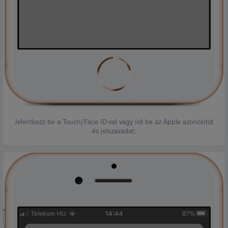
Jelentkezz be a Touch/Face ID-val vagy írd be az Apple azonosítót
és jelszavadat;
Kép
leírása:
6.
lépés