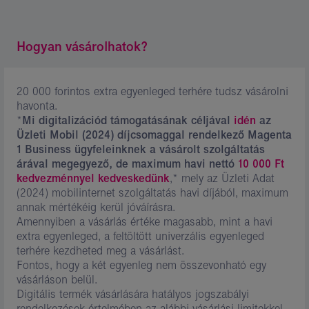
Hogyan vásárolhatok?
20 000 forintos extra egyenleged terhére tudsz vásárolni
havonta.
*
Mi digitalizációd támogatásának céljával
idén
az
Üzleti Mobil (2024) díjcsomaggal rendelkező Magenta
1 Business ügyfeleinknek a vásárolt szolgáltatás
árával megegyező, de maximum havi nettó
10 000 Ft
kedvezménnyel kedveskedünk
,* mely az Üzleti Adat
(2024) mobilinternet szolgáltatás havi díjából, maximum
annak mértékéig kerül jóváírásra.
Amennyiben a vásárlás értéke magasabb, mint a havi
extra egyenleged, a feltöltött univerzális egyenleged
terhére kezdheted meg a vásárlást.
Fontos, hogy a két egyenleg nem összevonható egy
vásárláson belül.
Digitális termék vásárlására hatályos jogszabályi
rendelkezések értelmében az alábbi vásárlási limitekkel