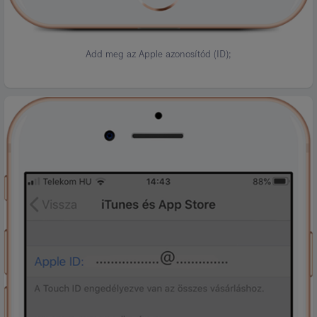
Add meg az Apple azonosítód (ID);
Kép
leírása:
4.
lépés