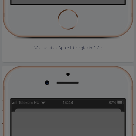
Válaszd ki az Apple ID megtekintését;
Kép
leírása:
5.
lépés