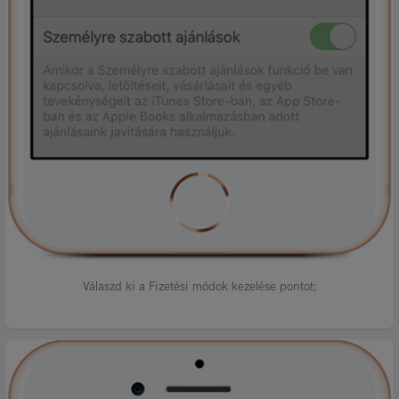
Válaszd ki a Fizetési módok kezelése pontot;
Kép
leírása:
7.
lépés