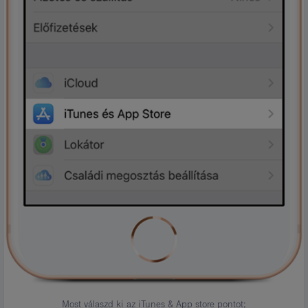
Most válaszd ki az iTunes & App store pontot;