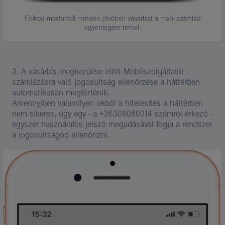
Fiókod mostantól minden jövőbeli vásárlást a mobilszámlád
egyenlegére terhel.
3. A vásárlás megkezdése előtt Mobilszolgáltatói
számlázásra való jogosultság ellenőrzése a háttérben
automatikusan megtörténik.
Amennyiben valamilyen okból a hitelesítés a háttérben
nem sikeres, úgy egy - a +36308080014 számról érkező -
egyszer használatos jelszó megadásával fogja a rendszer
a jogosultságod ellenőrizni.
Kép
leírása:
9.
lépés