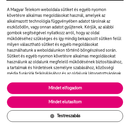
A Magyar Telekom weboldala sütiket és egyéb nyomon
követésre alkalmas megoldásokat használ, amelyek az
A kód ellenőrzése után visszatérsz a Fiókbeállítások menüpontba;
alkalmazott technológia függvényében adatot tárolnak az
eszközödön, vagy onnan adatot gyűjtenek. Kérjük, az alábbi
gombok segítségével nyilatkozz arról, hogy az oldal
működéséhez szükséges és így mindig bekapcsolt sütiken felül
milyen választható sütiket és egyéb megoldásokat
Kép
leírása:
használhatunk a weboldalunkon történő böngészésed során.
12.
Sütiket és egyéb nyomon követésre alkalmas megoldásokat
lépés
használunk az oldalunk megfelelő működésének biztosításához,
a tartalmak és hirdetések személyre szabásához, közösségi
média funkciók felkínálásához és az oldalunk látogatottságának
elemzéséhez. A működéshez szükséges sütik
elengedhetetlenek a weboldal működéséhez és nem lehet
Mindet elfogadom
kikapcsolni őket a weboldal látogatása során rendszerünkből. A
statisztikai, vagy marketing célú sütik segítségével bizonyos
Mindet elutasítom
esetekben az oldalhasználattal kapcsolatos információkat is
megosztjuk hirdetési és elemzési szolgáltatásokat nyújtó
partnereinkkel.
Testreszabás
Részletes sütitájékoztató/Partnerek