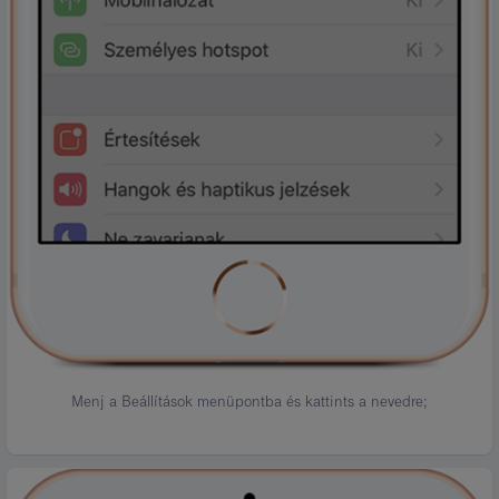
Menj a Beállítások menüpontba és kattints a nevedre;
Kép
leírása: