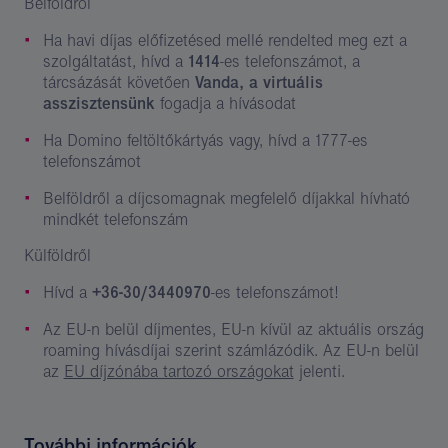
Belföldről
Ha havi díjas előfizetésed mellé rendelted meg ezt a
szolgáltatást, hívd a
1414
-es telefonszámot, a
tárcsázását követően
Vanda, a virtuális
asszisztensünk
fogadja a hívásodat
Ha Domino feltöltőkártyás vagy, hívd a 1777-es
telefonszámot
Belföldről a díjcsomagnak megfelelő díjakkal hívható
mindkét telefonszám
Külföldről
Hívd a
+36-30/3440970
-es telefonszámot!
Az EU-n belül díjmentes, EU-n kívül az aktuális ország
roaming hívásdíjai szerint számlázódik. Az EU-n belül
az
EU díjzónába tartozó országokat
jelenti.
További információk