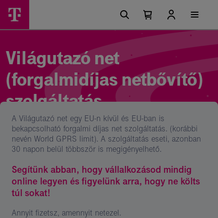
Ugrási
Világutazó
Főmenü
lehetőségek
Kosárban
Kosár
net
található
lenyitása
elemek
szolgáltatás
száma
0
–
Világutazó net
Telekom
(forgalmidíjas netbővítő)
üzletii
szolgáltatás
szolgáltatások
A Világutazó net egy EU-n kívül és EU-ban is
bekapcsolható forgalmi díjas net szolgáltatás. (korábbi
nevén World GPRS limit). A szolgáltatás eseti, azonban
30 napon belül többször is megigényelhető.
Segítünk abban, hogy vállalkozásod mindig
online legyen és figyelünk arra, hogy ne költs
túl sokat!
Annyit fizetsz, amennyit netezel.