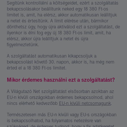
Segítünk kontrollálni a költségeidet, ezért a szolgáltatás
bekapcsolásakor beállítunk neked egy 18 380 Ft-os
limitet is, amit, ha elérsz, akkor automatikusan leállítjuk
a netet és értesítünk. A limit elérése után, bármikor
dönthetsz úgy, hogy újra aktiválod ezt a szolgáltatást, de
ilyenkor is élni fog egy új 18 380 Ft-os limit, amit, ha
elérsz, akkor újra leállítjuk a netet és újra
figyelmeztetünk.
A szolgáltatást automatikusan kikapcsoljuk a
bekapcsolást követő 30. napon, akkor is, ha még nem
érted el a 18 380 Ft-os limitet.
Mikor érdemes használni ezt a szolgáltatást?
A Világutazó Net szolgáltatást elsősorban azokban az
EU-n kívüli országokban érdemes bekapcsolnod, ahol
nincs elérhető kedvezőbb
EU-n kívüli netcsomagunk
.
Természetesen más EU-n kívüli vagy EU-s országokban
is bekapcsolhatod, ha folyamatos netezésre van
szükséged, de érdemes tudnod, hogy a fix adatkeretet