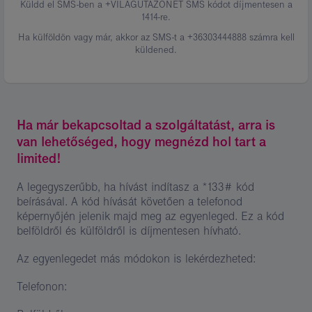
Küldd el SMS-ben a +VILAGUTAZONET SMS kódot díjmentesen a
1414-re.
Ha külföldön vagy már, akkor az SMS-t a +36303444888 számra kell
küldened.
Ha már bekapcsoltad a szolgáltatást, arra is
van lehetőséged, hogy megnézd hol tart a
limited!
A legegyszerűbb, ha hívást indítasz a *133# kód
beírásával. A kód hívását követően a telefonod
képernyőjén jelenik majd meg az egyenleged. Ez a kód
belföldről és külföldről is díjmentesen hívható.
Az egyenlegedet más módokon is lekérdezheted:
Telefonon: