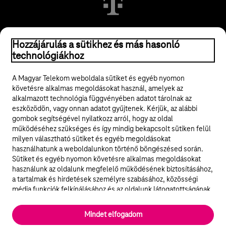
© 2026 Magyar Telekom Nyrt.
Hozzájárulás a sütikhez és más hasonló
technológiákhoz
Jogi tudnivalók
A Magyar Telekom weboldala sütiket és egyéb nyomon
követésre alkalmas megoldásokat használ, amelyek az
ÁSZF
alkalmazott technológia függvényében adatot tárolnak az
eszközödön, vagy onnan adatot gyűjtenek. Kérjük, az alábbi
Adatvédelem
gombok segítségével nyilatkozz arról, hogy az oldal
működéséhez szükséges és így mindig bekapcsolt sütiken felül
milyen választható sütiket és egyéb megoldásokat
Felhívások
használhatunk a weboldalunkon történő böngészésed során.
Sütiket és egyéb nyomon követésre alkalmas megoldásokat
Hírlevél
használunk az oldalunk megfelelő működésének biztosításához,
a tartalmak és hirdetések személyre szabásához, közösségi
Közösségi média
média funkciók felkínálásához és az oldalunk látogatottságának
elemzéséhez. A működéshez szükséges sütik
elengedhetetlenek a weboldal működéséhez és nem lehet
Cookie beállítások
Mindet elfogadom
kikapcsolni őket a weboldal látogatása során rendszerünkből. A