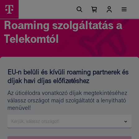
Ugrási
Hívásindítás,
Főmenü
lehetőségek
Kosárban
Kosár
netezés
található
lenyitása
Roaming szolgáltatás a
elemek
olyan
száma
0
országban,
Telekomtól
ami
nem
az
EU-n belüli és kívüli roaming partnerek és
EU
díjak havi díjas előfizetéshez
zónában
van
Az úticélodra vonatkozó díjak megtekintéséhez
válassz országot majd szolgáltatót a lenyitható
-
menüvel!
Telekom
Kérjük, válassz országot!
üzleti
szolgáltatások