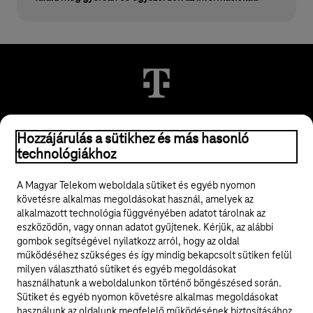
Hozzájárulás a sütikhez és más hasonló
© 2026 Magyar Telekom Nyrt.
technológiákhoz
Jogi tudnivalók
A Magyar Telekom weboldala sütiket és egyéb nyomon
követésre alkalmas megoldásokat használ, amelyek az
ÁSZF
alkalmazott technológia függvényében adatot tárolnak az
eszközödön, vagy onnan adatot gyűjtenek. Kérjük, az alábbi
Adatvédelem
gombok segítségével nyilatkozz arról, hogy az oldal
működéséhez szükséges és így mindig bekapcsolt sütiken felül
milyen választható sütiket és egyéb megoldásokat
Felhívások
használhatunk a weboldalunkon történő böngészésed során.
Sütiket és egyéb nyomon követésre alkalmas megoldásokat
Hírlevél
használunk az oldalunk megfelelő működésének biztosításához,