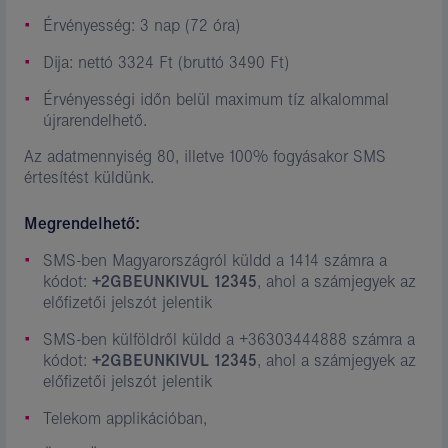
Érvényesség: 3 nap (72 óra)
Dija: nettó 3324 Ft (bruttó 3490 Ft)
Érvényességi időn belül maximum tíz alkalommal
újrarendelhető.
Az adatmennyiség 80, illetve 100% fogyásakor SMS
értesítést küldünk.
Megrendelhető:
SMS-ben Magyarországról küldd a 1414 számra a
kódot:
+2GBEUNKIVUL 12345
, ahol a számjegyek az
előfizetői jelszót jelentik
SMS-ben külföldről küldd a +36303444888 számra a
kódot:
+2GBEUNKIVUL 12345
, ahol a számjegyek az
előfizetői jelszót jelentik
Telekom applikációban,