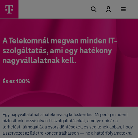
A Telekomnál megvan minden IT-
szolgáltatás, ami egy hatékony
nagyvállalatnak kell.
És ez 100%
Egy nagyvállalatnál a hatékonyság kulcskérdés. Mi pedig mindent
biztosítunk hozzá: olyan IT-szolgáltatásokat, amelyek bírják a
terhelést, támogatják a gyors döntéseket, és segítenek abban, hogy
a szervezet az üzletre koncentrálhasson — ne a háttérfolyamatokra.