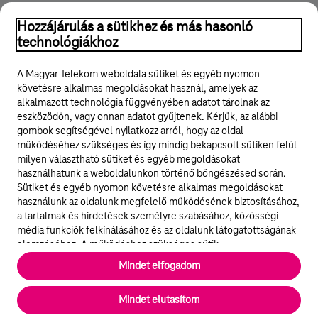
Hozzájárulás a sütikhez és más hasonló
technológiákhoz
A Magyar Telekom weboldala sütiket és egyéb nyomon
követésre alkalmas megoldásokat használ, amelyek az
alkalmazott technológia függvényében adatot tárolnak az
eszközödön, vagy onnan adatot gyűjtenek. Kérjük, az alábbi
© 2026 Magyar Telekom Nyrt.
gombok segítségével nyilatkozz arról, hogy az oldal
működéséhez szükséges és így mindig bekapcsolt sütiken felül
milyen választható sütiket és egyéb megoldásokat
Karrier
használhatunk a weboldalunkon történő böngészésed során.
Sütiket és egyéb nyomon követésre alkalmas megoldásokat
Adatvédelem
használunk az oldalunk megfelelő működésének biztosításához,
a tartalmak és hirdetések személyre szabásához, közösségi
Süti beállítások
média funkciók felkínálásához és az oldalunk látogatottságának
elemzéséhez. A működéshez szükséges sütik
elengedhetetlenek a weboldal működéséhez és nem lehet
Magyar Telekom
Mindet elfogadom
kikapcsolni őket a weboldal látogatása során rendszerünkből. A
statisztikai, vagy marketing célú sütik segítségével bizonyos
English
Mindet elutasítom
esetekben az oldalhasználattal kapcsolatos információkat is
megosztjuk hirdetési és elemzési szolgáltatásokat nyújtó