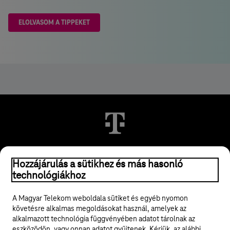
ELOLVASOM A TIPPEKET
© 2026 Magyar Telekom Nyrt.
Hozzájárulás a sütikhez és más hasonló
technológiákhoz
Jogi tudnivalók
A Magyar Telekom weboldala sütiket és egyéb nyomon
követésre alkalmas megoldásokat használ, amelyek az
ÁSZF
alkalmazott technológia függvényében adatot tárolnak az
eszközödön, vagy onnan adatot gyűjtenek. Kérjük, az alábbi