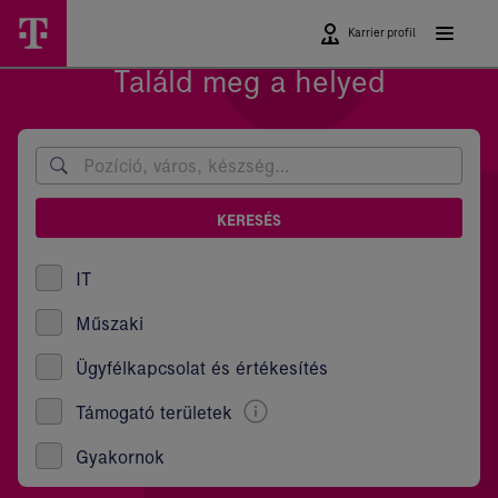
Ugrási
Telekom
Főmenü
lehetőségek
Karrier profil
Karrier:
Találd meg a helyed
Nyitott
pozíciók
és
állásajánlatok
KERESÉS
IT
Műszaki
Ügyfélkapcsolat és értékesítés
Támogató területek
Gyakornok