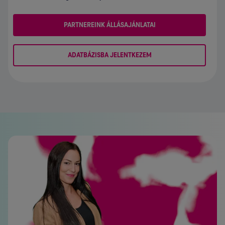
PARTNEREINK ÁLLÁSAJÁNLATAI
ADATBÁZISBA JELENTKEZEM