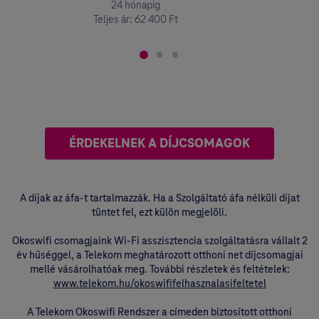
24 hónapig
Teljes ár: 62 400 Ft
ÉRDEKELNEK A DÍJCSOMAGOK
A díjak az áfa-t tartalmazzák. Ha a Szolgáltató áfa nélküli díjat
tüntet fel, ezt külön megjelöli.
Okoswifi csomagjaink Wi-Fi asszisztencia szolgáltatásra vállalt 2
év hűséggel, a Telekom meghatározott otthoni net díjcsomagjai
mellé vásárolhatóak meg. További részletek és feltételek:
www.telekom.hu/okoswififelhasznalasifeltetel
A Telekom Okoswifi Rendszer a címeden biztosított otthoni