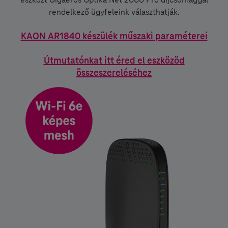
eszközt Gigaerős Optika Net 2000 Pro díjcsomaggal
rendelkező ügyfeleink választhatják.
KAON AR1840 készülék műszaki paraméterei
Útmutatónkat itt éred el eszközöd
összeszereléséhez