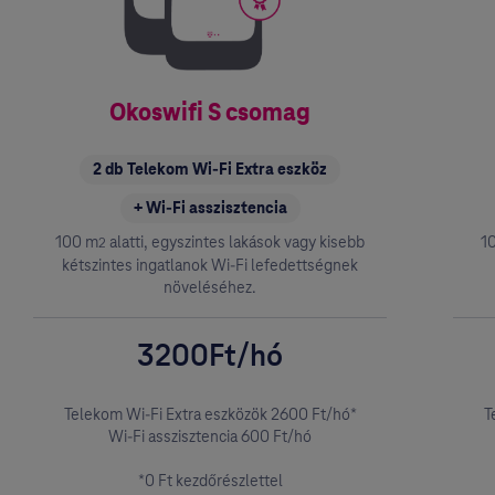
Okoswifi S csomag
2 db Telekom Wi-Fi Extra eszköz
+ Wi-Fi asszisztencia
100 m
alatti, egyszintes lakások vagy kisebb
1
2
kétszintes ingatlanok Wi-Fi lefedettségnek
növeléséhez.
3200Ft/hó
Telekom Wi-Fi Extra eszközök 2600 Ft/hó*
T
Wi-Fi asszisztencia 600 Ft/hó
*0 Ft kezdőrészlettel