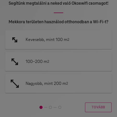
Segítünk megtalálni a neked való Okoswifi csomagot!
Mekkora területen használod otthonodban a Wi‑Fi-t?
Kevesebb, mint 100 m
2
100-200 m
2
Nagyobb, mint 200 m
2
TOVÁBB