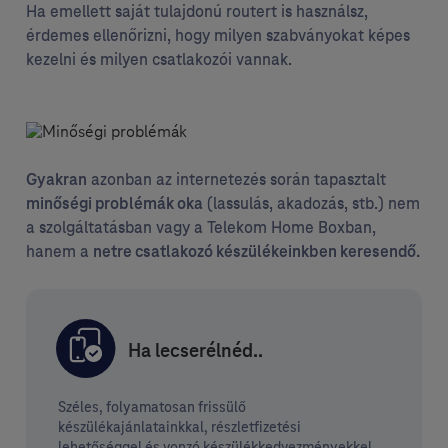
Ha emellett saját tulajdonú routert is használsz,
érdemes ellenőrizni, hogy milyen szabványokat képes
kezelni és milyen csatlakozói vannak.
azonban az internetezés során tapasztalt
Gyakran
(lassulás, akadozás, stb.) nem
minőségi problémák oka
a szolgáltatásban vagy a Telekom Home Boxban,
hanem a
netre csatlakozó készülékeinkben keresendő.
Ha lecserélnéd..
Széles, folyamatosan frissülő
készülékajánlatainkkal, részletfizetési
lehetőséggel és vonzó készülékkedvezményekkel