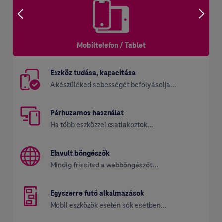
Mobiltelefon / Tablet
Eszköz tudása, kapacitása
Eszköz tudása, kapacitása
Eszköz tudása, kapacitása
A készüléked sebességét befolyásolja...
Nem mindegy, hogy milyen eszköz...
Nem mindegy, hogy milyen eszköz...
Párhuzamos használat
Párhuzamos használat
Párhuzamos használat
Ha több eszközzel csatlakoztok...
Ha több eszközzel csatlakoztok...
Ha több eszközzel csatlakoztok...
Elavult böngészők
Elavult böngészők
Elavult böngészők
Mindig frissítsd a webböngészőt...
Mindig frissítsd a webböngészőt...
Mindig frissítsd a webböngészőt...
Egyszerre futó alkalmazások
Egyszerre futó alkalmazások
Egyszerre futó alkalmazások
Mobil eszközök esetén sok esetben...
Laptopok esetében is előfordul, hogy...
Számítógépek esetében is előfordul...