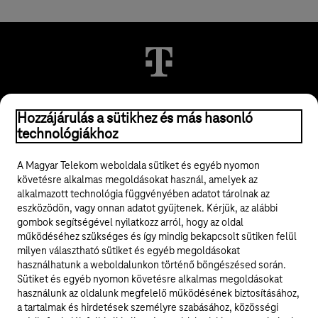
© 2026 Magyar Telekom Nyrt.
Hozzájárulás a sütikhez és más hasonló
technológiákhoz
Jogi tudnivalók
A Magyar Telekom weboldala sütiket és egyéb nyomon
követésre alkalmas megoldásokat használ, amelyek az
ÁSZF
alkalmazott technológia függvényében adatot tárolnak az
eszközödön, vagy onnan adatot gyűjtenek. Kérjük, az alábbi
Adatvédelem
gombok segítségével nyilatkozz arról, hogy az oldal
működéséhez szükséges és így mindig bekapcsolt sütiken felül
milyen választható sütiket és egyéb megoldásokat
Felhívások
használhatunk a weboldalunkon történő böngészésed során.
Sütiket és egyéb nyomon követésre alkalmas megoldásokat
Hírlevél
használunk az oldalunk megfelelő működésének biztosításához,
a tartalmak és hirdetések személyre szabásához, közösségi