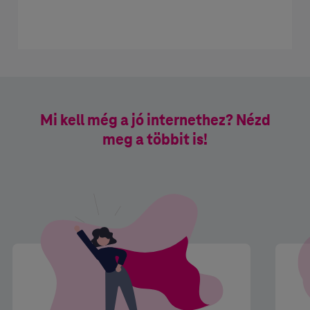
Vírusírtó és tűzfal:
Vírusírtó és tűzfal:
Az eszközökön futó kiberbiztonsági...
Az eszközökön futó kiberbiztonsági...
Mi kell még a jó internethez? Nézd
meg a többit is!