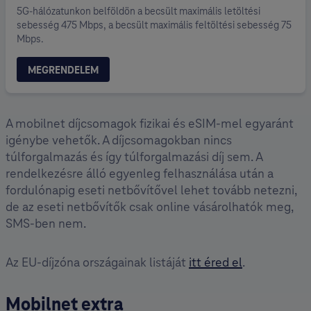
5G-hálózatunkon belföldön a becsült maximális letöltési
sebesség 475 Mbps, a becsült maximális feltöltési sebesség 75
Mbps.
MEGRENDELEM
A mobilnet díjcsomagok fizikai és eSIM-mel egyaránt
igénybe vehetők. A díjcsomagokban nincs
túlforgalmazás és így túlforgalmazási díj sem. A
rendelkezésre álló egyenleg felhasználása után a
fordulónapig eseti netbővítővel lehet tovább netezni,
de az eseti netbővítők csak online vásárolhatók meg,
SMS-ben nem.
Az EU-díjzóna országainak listáját
itt éred el
.
Mobilnet extra