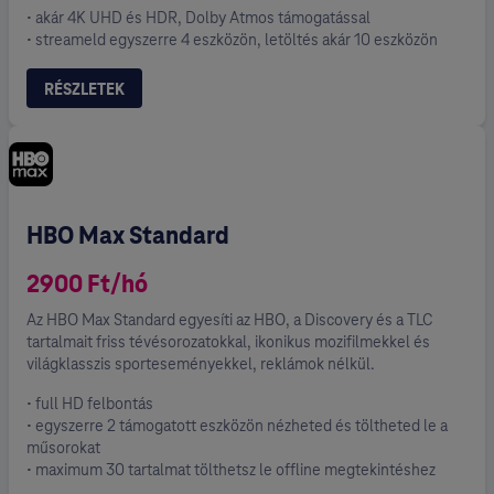
• akár 4K UHD és HDR, Dolby Atmos támogatással
• streameld egyszerre 4 eszközön, letöltés akár 10 eszközön
RÉSZLETEK
HBO Max Standard
2900 Ft/hó
Az HBO Max Standard egyesíti az HBO, a Discovery és a TLC
tartalmait friss tévésorozatokkal, ikonikus mozifilmekkel és
világklasszis sporteseményekkel, reklámok nélkül.
• full HD felbontás
• egyszerre 2 támogatott eszközön nézheted és töltheted le a
műsorokat
• maximum 30 tartalmat tölthetsz le offline megtekintéshez