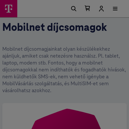
Kosárban található elemek száma 0
Kosár lenyitása
Mobilnet díjcsomagok
Mobilnet díjcsomagjainkat olyan készülékekhez
ajánljuk, amiket csak netezésre használsz. Pl. tablet,
laptop, modem stb. Fontos, hogy a mobilnet
díjcsomagokkal nem indíthatók és fogadhatók hívások,
nem küldhetők SMS-ek, nem vehető igénybe a
MobilVásárlás szolgáltatás, és MultiSIM-et sem
vásárolhatsz azokhoz.