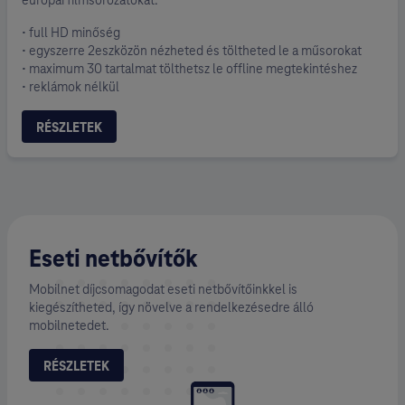
európai filmsorozatokat.
• full HD minőség
• egyszerre 2eszközön nézheted és töltheted le a műsorokat
• maximum 30 tartalmat tölthetsz le offline megtekintéshez
• reklámok nélkül
RÉSZLETEK
Eseti netbővítők
Mobilnet díjcsomagodat eseti netbővítőinkkel is
kiegészítheted, így növelve a rendelkezésedre álló
mobilnetedet.
RÉSZLETEK