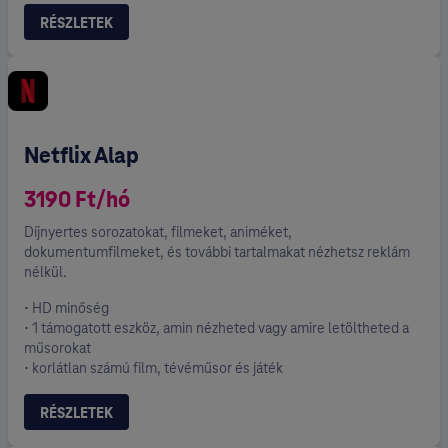
RÉSZLETEK
Netflix Alap
3190 Ft/hó
Díjnyertes sorozatokat, filmeket, animéket,
dokumentumfilmeket, és további tartalmakat nézhetsz reklám
nélkül.
• HD minőség
• 1 támogatott eszköz, amin nézheted vagy amire letöltheted a
műsorokat
• korlátlan számú film, tévéműsor és játék
RÉSZLETEK