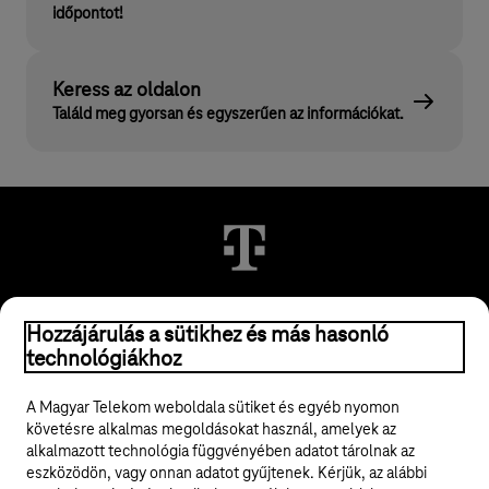
időpontot!
Keress az oldalon
Találd meg gyorsan és egyszerűen az információkat.
Hozzájárulás a sütikhez és más hasonló
© 2026 Magyar Telekom Nyrt.
technológiákhoz
Jogi tudnivalók
A Magyar Telekom weboldala sütiket és egyéb nyomon
követésre alkalmas megoldásokat használ, amelyek az
ÁSZF
alkalmazott technológia függvényében adatot tárolnak az
eszközödön, vagy onnan adatot gyűjtenek. Kérjük, az alábbi
Adatvédelem