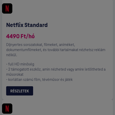
Netflix Standard
4490 Ft/hó
Díjnyertes sorozatokat, filmeket, animéket,
dokumentumfilmeket, és további tartalmakat nézhetsz reklám
nélkül.
• full HD minőség
• 2 támogatott eszköz, amin nézheted vagy amire letöltheted a
műsorokat
• korlátlan számú film, tévéműsor és játék
RÉSZLETEK