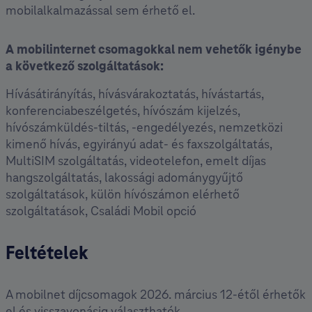
mobilalkalmazással sem érhető el.
A mobilinternet csomagokkal nem vehetők igénybe
a következő szolgáltatások:
Hívásátirányítás, hívásvárakoztatás, hívástartás,
konferenciabeszélgetés, hívószám kijelzés,
hívószámküldés-tiltás, -engedélyezés, nemzetközi
kimenő hívás, egyirányú adat- és faxszolgáltatás,
MultiSIM szolgáltatás, videotelefon, emelt díjas
hangszolgáltatás, lakossági adománygyűjtő
szolgáltatások, külön hívószámon elérhető
szolgáltatások, Családi Mobil opció
Feltételek
A mobilnet díjcsomagok 2026. március 12-étől érhetők
el és visszavonásig választhatók.