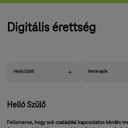
o
r
t
Digitális érettség
Helló Szülő
Netrevalók
Helló Szülő
Felismerve, hogy sok családdal kapcsolatos kérdés m