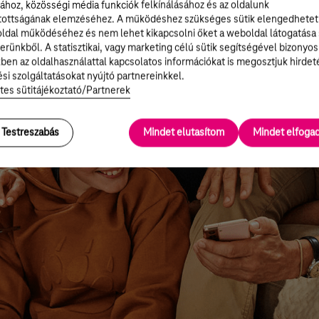
ához, közösségi média funkciók felkínálásához és az oldalunk
tottságának elemzéséhez. A működéshez szükséges sütik elengedhetet
ldal működéséhez és nem lehet kikapcsolni őket a weboldal látogatása
erünkből. A statisztikai, vagy marketing célú sütik segítségével bizonyos
ben az oldalhasználattal kapcsolatos információkat is megosztjuk hirdet
si szolgáltatásokat nyújtó partnereinkkel.
tes sütitájékoztató/Partnerek
Testreszabás
Mindet elutasítom
Mindet elfog