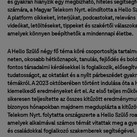
és gyakran hiányzik egy megbízható, hiteles segítségf
számára, a Magyar Telekom Nyrt. elindította a Hello Sz
A platform cikkeket, interjúkat, podcastokat, releváns 
videókat, letöltéseket, tippeket és szakértői válaszoka
amelyek könnyen beépíthetők a mindennapi életbe.
A Hello Szülő négy fő téma köré csoportosítja tartalm
neten, okosabb hétköznapok, tanulás, fejlődés és bold
fontos társadalmi kérdésekkel is foglalkozik, elősegítve
tudatosságot, az oktatást és a nyílt párbeszédet gyak
témákról. A 2023 októberében történt indulása óta a 
kiemelkedő eredményeket ért el. Az első teljes műk
sikeresen teljesítette az összes kitűzött eredménymut
bizonyos hónapokban majdnem megduplázta a kitűzött
Telekom Nyrt. folytatta országszerte a Hello Szülő ro
amelyek alkalmával számos témát vitattak meg a gyer
és családokkal foglalkozó szakemberek segítségével.