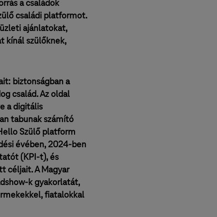
orrás a családok
ülő családi platformot.
üzleti ajánlatokat,
t kínál szülőknek,
ait: biztonságban a
og család. Az oldal
 a digitális
ran tabunak számító
Hello Szülő platform
ödési évében, 2024-ben
atót (KPI-t), és
 céljait. A Magyar
adshow-k gyakorlatát,
mekekkel, fiatalokkal