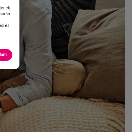
lenek
 során
ési és
adom