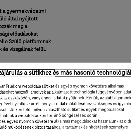
tt a gyermekvédelmi
lő által nyújtott
lozzák meg a
sági előadásokat
Hello Szülő platformnak
és vizsgálnak felül.
ájárulás a sütikhez és más hasonló technológiá
ar Telekom weboldala sütiket és egyéb nyomon követésre alkalmas
ásokat használ, amelyek az alkalmazott technológia függvényében ada
ak az eszközödön, vagy onnan adatot gyűjtenek. Kérjük, az alábbi gombo
égével nyilatkozz arról, hogy az oldal működéséhez szükséges és így min
solt sütiken felül milyen választható sütiket és egyéb megoldásokat
lhatunk a weboldalunkon történő böngészésed során.
t és egyéb nyomon követésre alkalmas megoldásokat használunk az old
elő működésének biztosításához, a tartalmak és hirdetések személyre