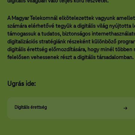
digitális világban való teljes körű részvétel.
c
y
i
a
ó
A Magyar Telekomnál elkötelezettek vagyunk amellet
r
számára elérhetővé tegyük a digitális világ nyújtotta 
T
támogassuk a tudatos, biztonságos internethasznála
e
digitalizációs stratégiánk részeként különböző progra
digitális érettség előmozdítására, hogy minél többen
l
felelősen vehessenek részt a digitális társadalomban.
e
k
o
Ugrás ide:
m
c
Digitális érettség
s
o
p