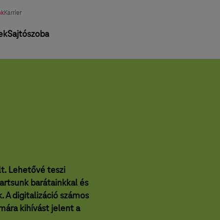
asztott
nk
Karrier
tág
ek
Sajtószoba
t. Lehetővé teszi
artsunk barátainkkal és
. A digitalizáció számos
ára kihívást jelent a