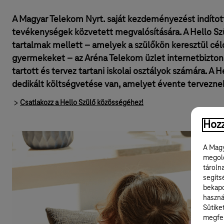
A Magyar Telekom Nyrt. saját kezdeményezést indíto
tevékenységek közvetett megvalósítására. A Hello Szü
tartalmak mellett – amelyek a szülőkön keresztül cé
gyermekeket – az Aréna Telekom üzlet internetbizton
tartott és tervez tartani iskolai osztályok számára. A 
dedikált költségvetése van, amelyet évente terveznek 
Csatlakozz a Hello Szülő közösségéhez!
Hozz
A Magy
megold
tároln
segíts
bekapc
haszná
Sütike
megfel