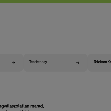
Teachtoday
Telekom Kr
egválaszolatlan marad,