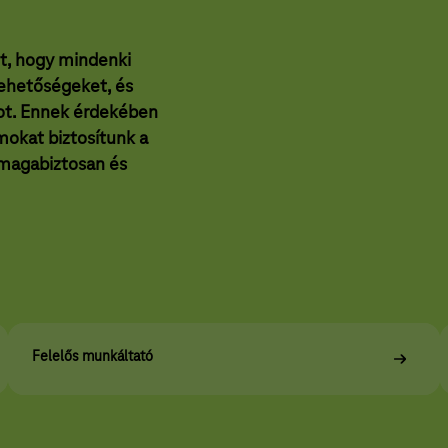
t, hogy mindenki
lehetőségeket, és
tot. Ennek érdekében
mokat biztosítunk a
 magabiztosan és
Felelős munkáltató