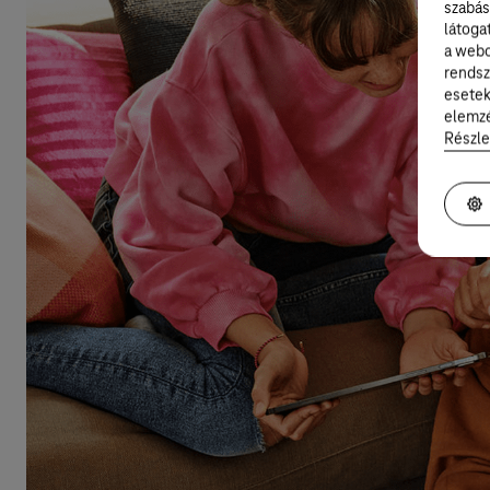
szabás
látoga
a webo
rendsz
esetek
elemzé
Részle