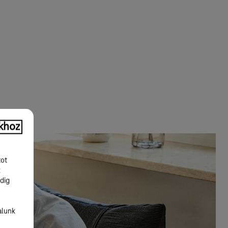
khoz
tot
k
dig
alunk