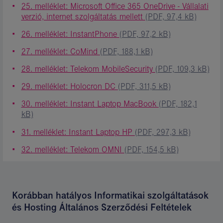
25. melléklet: Microsoft Office 365 OneDrive - Vállalati
verzió, internet szolgáltatás mellett
(PDF, 97,4 kB)
26. melléklet: InstantPhone
(PDF, 97,2 kB)
27. melléklet: CoMind
(PDF, 188,1 kB)
28. melléklet: Telekom MobileSecurity
(PDF, 109,3 kB)
29. melléklet: Holocron DC
(PDF, 311,5 kB)
30. melléklet: Instant Laptop MacBook
(PDF, 182,1
kB)
31. melléklet: Instant Laptop HP
(PDF, 297,3 kB)
32. melléklet: Telekom OMNI
(PDF, 154,5 kB)
Korábban hatályos Informatikai szolgáltatások
és Hosting Általános Szerződési Feltételek