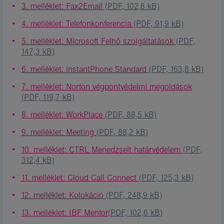
3. melléklet: Fax2Email
(PDF, 102,8 kB)
4. melléklet: Telefonkonferencia
(PDF, 91,9 kB)
5. melléklet: Microsoft Felhő szolgáltatások
(PDF,
147,3 kB)
6. melléklet: instantPhone Standard
(PDF, 163,8 kB)
7. melléklet: Norton végpontvédelmi megoldások
(PDF, 119,7 kB)
8. melléklet: WorkPlace
(PDF, 88,5 kB)
9. melléklet: Meeting
(PDF, 88,2 kB)
10. melléklet: CTRL Menedzselt határvédelem
(PDF,
312,4 kB)
11. melléklet: Cloud Call Connect
(PDF, 125,3 kB)
12. melléklet: Kolokáció
(PDF, 248,9 kB)
13. melléklet: IBF Mentor
(PDF, 102,6 kB)