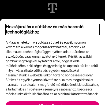
© 2026 Magyar Telekom Nyrt.
Hozzájárulás a sütikhez és más hasonló
technológiákhoz
Jogi tudnivalók
A Magyar Telekom weboldala sütiket és egyéb nyomon
követésre alkalmas megoldásokat használ, amelyek az
ÁSZF
alkalmazott technológia függvényében adatot tárolnak az
eszközödön, vagy onnan adatot gyűjtenek. Kérjük, az alábbi
Adatvédelem
gombok segítségével nyilatkozz arról, hogy az oldal
működéséhez szükséges és így mindig bekapcsolt sütiken felül
milyen választható sütiket és egyéb megoldásokat
Felhívások
használhatunk a weboldalunkon történő böngészésed során.
Sütiket és egyéb nyomon követésre alkalmas megoldásokat
Hírlevél
használunk az oldalunk megfelelő működésének biztosításához,
a tartalmak és hirdetések személyre szabásához, közösségi
Közösségi média
média funkciók felkínálásához és az oldalunk látogatottságának
elemzéséhez. A működéshez szükséges sütik
elengedhetetlenek a weboldal működéséhez és nem lehet
Cookie beállítások