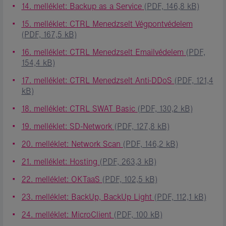
14. melléklet: Backup as a Service
(PDF, 146,8 kB)
15. melléklet: CTRL Menedzselt Végpontvédelem
(PDF, 167,5 kB)
16. melléklet: CTRL Menedzselt Emailvédelem
(PDF,
154,4 kB)
17. melléklet: CTRL Menedzselt Anti-DDoS
(PDF, 121,4
kB)
18. melléklet: CTRL SWAT Basic
(PDF, 130,2 kB)
19. melléklet: SD-Network
(PDF, 127,8 kB)
20. melléklet: Network Scan
(PDF, 146,2 kB)
21. melléklet: Hosting
(PDF, 263,3 kB)
22. melléklet: OKTaaS
(PDF, 102,5 kB)
23. melléklet: BackUp, BackUp Light
(PDF, 112,1 kB)
24. melléklet: MicroClient
(PDF, 100 kB)