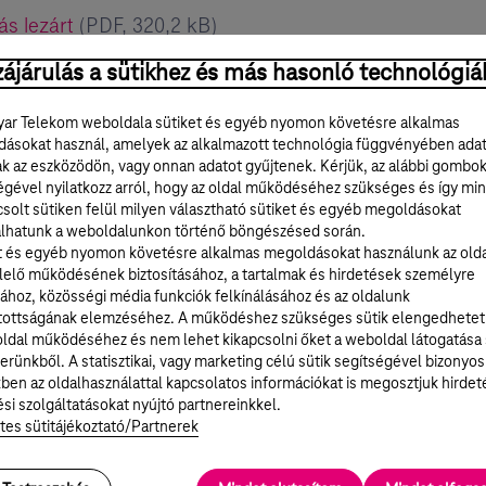
ás lezárt
(PDF, 320,2 kB)
gáltatás
(PDF, 0,7 MB)
ájárulás a sütikhez és más hasonló technológiá
áltatás lezárt
(PDF, 0,6 MB)
ar Telekom weboldala sütiket és egyéb nyomon követésre alkalmas
ásokat használ, amelyek az alkalmazott technológia függvényében ada
lgáltatás
(PDF, 214,6 kB)
ak az eszközödön, vagy onnan adatot gyűjtenek. Kérjük, az alábbi gombo
égével nyilatkozz arról, hogy az oldal működéséhez szükséges és így min
gáltatás lezárt
(PDF, 327,9 kB)
solt sütiken felül milyen választható sütiket és egyéb megoldásokat
lhatunk a weboldalunkon történő böngészésed során.
erjesztési szolgáltatás
(PDF, 423,1 kB)
t és egyéb nyomon követésre alkalmas megoldásokat használunk az old
rjesztési szolgáltatás lezárt
(PDF, 0,6 MB)
elő működésének biztosításához, a tartalmak és hirdetések személyre
ához, közösségi média funkciók felkínálásához és az oldalunk
234,1 kB)
tottságának elemzéséhez. A működéshez szükséges sütik elengedhetet
ldal működéséhez és nem lehet kikapcsolni őket a weboldal látogatása
nság
(PDF, 0,6 MB)
erünkből. A statisztikai, vagy marketing célú sütik segítségével bizonyos
ben az oldalhasználattal kapcsolatos információkat is megosztjuk hirdet
DF, 304,2 kB)
si szolgáltatásokat nyújtó partnereinkkel.
tes sütitájékoztató/Partnerek
zárt
(PDF, 465 kB)