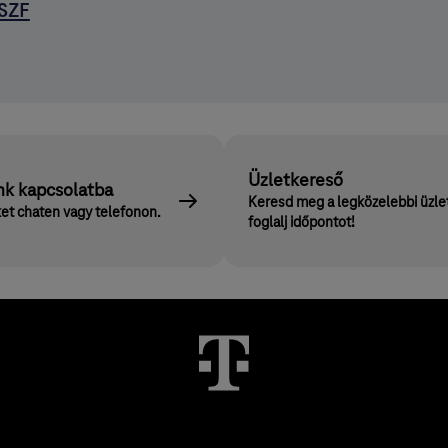
SZF
Üzletkereső
nk kapcsolatba
Keresd meg a legközelebbi üzle
et chaten vagy telefonon.
foglalj időpontot!