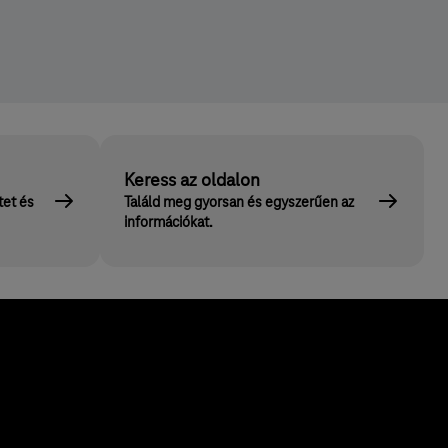
Keress az oldalon
tet és
Találd meg gyorsan és egyszerűen az
információkat.