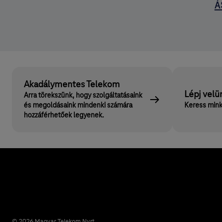
Á
Akadálymentes Telekom
Lépj velü
Arra törekszünk, hogy szolgáltatásaink
és megoldásaink mindenki számára
Keress mink
hozzáférhetőek legyenek.
© 2026 Magyar Telekom Nyrt.