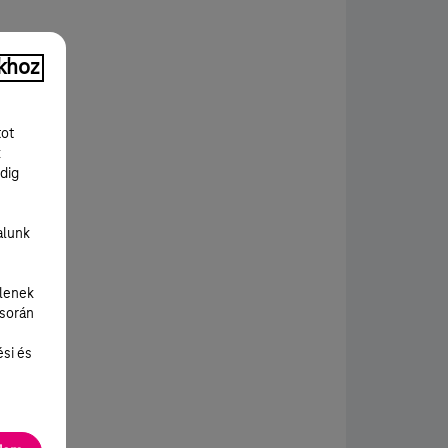
khoz
tot
k
dig
alunk
lenek
 során
ési és