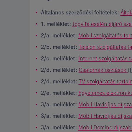
Általános szerződési feltételek:
Álta
1. melléklet:
Jogvita esetén eljáró s
2/a. melléklet:
Mobil szolgáltatás ta
2/b. melléklet:
Telefon szolgáltatás t
2/c. melléklet:
Internet szolgáltatás 
2/d. melléklet:
Csatornakiosztások
(
2/d. melléklet:
TV szolgáltatás tarta
2/e. melléklet:
Egyetemes elektroniku
3/a. melléklet:
Mobil Havidíjas díjsz
3/a. melléklet:
Mobil Havidíjas díjsz
3/a. melléklet:
Mobil Domino díjsza