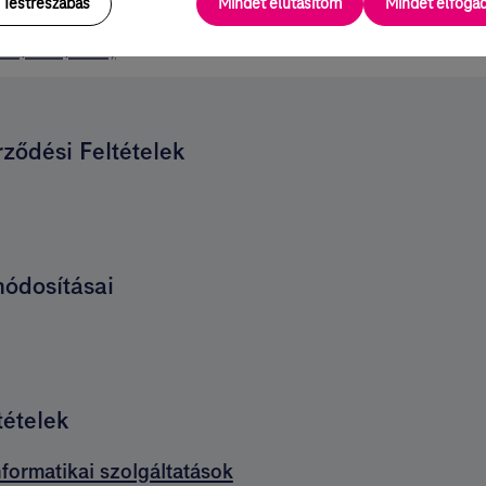
Testreszabás
Mindet elutasítom
Mindet elfog
DF, 232,5 kB)
ződési Feltételek
módosításai
tételek
nformatikai szolgáltatások