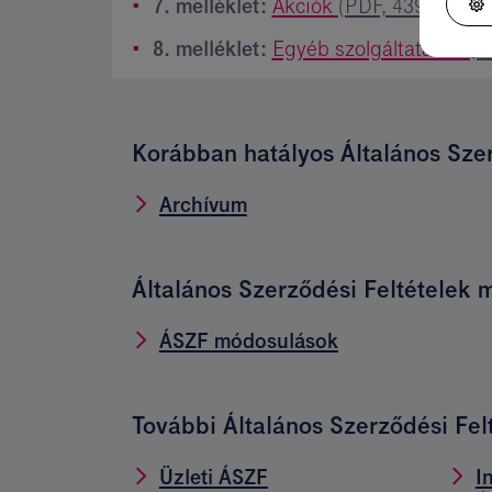
7. melléklet:
Akciók
(PDF, 439,7 kB)
8. melléklet:
Egyéb szolgáltatások
(P
Korábban hatályos Általános Szer
Archívum
Általános Szerződési Feltételek 
ÁSZF módosulások
További Általános Szerződési Fel
Üzleti ÁSZF
I