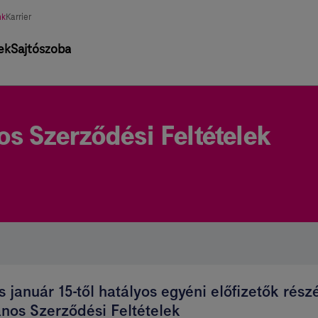
asztott
nk
Karrier
tág
ek
Sajtószoba
os Szerződési Feltételek
és január 15-től hatályos egyéni előfizetők rész
ános Szerződési Feltételek