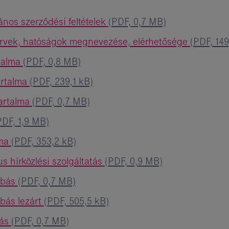
lános szerződési feltételek
(PDF, 0,7 MB)
zervek, hatóságok megnevezése, elérhetősége
(PDF, 149
rtalma
(PDF, 0,8 MB)
artalma
(PDF, 239,1 kB)
tartalma
(PDF, 0,7 MB)
PDF, 1,9 MB)
lma
(PDF, 353,2 kB)
s hírközlési szolgáltatás
(PDF, 0,9 MB)
abás
(PDF, 0,7 MB)
abás lezárt
(PDF, 505,5 kB)
bás
(PDF, 0,7 MB)