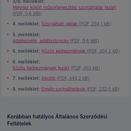
3/d. melléklet:
Helyhez kötött műsorterjesztési szolgáltatás lezárt
(PDF, 0,6 MB)
4. melléklet:
Szolgáltató váltás
(PDF, 234,1 kB)
5. melléklet:
Adatkezelés, adatbiztonság
(PDF, 0,6 MB)
6. melléklet:
Közös kedvezmények
(PDF, 304,2 kB)
6. melléklet:
Közös kedvezmények lezárt
(PDF, 465 kB)
7. melléklet:
Akciók
(PDF, 440,2 kB)
8. melléklet:
Egyéb szolgáltatások
(PDF, 232,5 kB)
Korábban hatályos Általános Szerződési
Feltételek