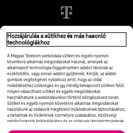
© 2026 Magyar Telekom Nyrt.
Hozzájárulás a sütikhez és más hasonló
technológiákhoz
Jogi tudnivalók
A Magyar Telekom weboldala sütiket és egyéb nyomon
követésre alkalmas megoldásokat használ, amelyek az
ÁSZF
alkalmazott technológia függvényében adatot tárolnak az
eszközödön, vagy onnan adatot gyűjtenek. Kérjük, az alábbi
Adatvédelem
gombok segítségével nyilatkozz arról, hogy az oldal
működéséhez szükséges és így mindig bekapcsolt sütiken felül
milyen választható sütiket és egyéb megoldásokat
Felhívások
használhatunk a weboldalunkon történő böngészésed során.
Sütiket és egyéb nyomon követésre alkalmas megoldásokat
Hírlevél
használunk az oldalunk megfelelő működésének biztosításához,
a tartalmak és hirdetések személyre szabásához, közösségi
Közösségi média
média funkciók felkínálásához és az oldalunk látogatottságának
elemzéséhez. A működéshez szükséges sütik