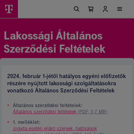
Ugrási
Lakossági
Főmenü
lehetőségek
Kosárban
Kosár
Ászf
található
lenyitása
elemek
-
száma
0
Magyar
Lakossági Általános
Telekom
Szerződési Feltételek
csoport
2024. február 1-jétől hatályos egyéni előfizetők
részére nyújtott lakossági szolgáltatásokra
vonatkozó Általános Szerződési Feltételek
Általános szerződési feltételek:
Általános szerződési feltételek
(PDF, 0,7 MB)
1. melléklet:
Jogvita esetén eljáró szervek, hatóságok