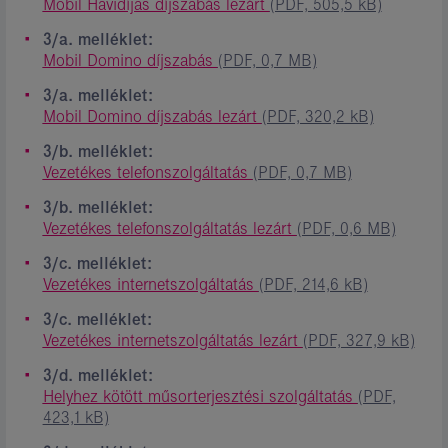
Mobil Havidíjas díjszabás lezárt
(PDF, 505,5 kB)
3/a. melléklet:
Mobil Domino díjszabás
(PDF, 0,7 MB)
3/a. melléklet:
Mobil Domino díjszabás lezárt
(PDF, 320,2 kB)
3/b. melléklet:
Vezetékes telefonszolgáltatás
(PDF, 0,7 MB)
3/b. melléklet:
Vezetékes telefonszolgáltatás lezárt
(PDF, 0,6 MB)
3/c. melléklet:
Vezetékes internetszolgáltatás
(PDF, 214,6 kB)
3/c. melléklet:
Vezetékes internetszolgáltatás lezárt
(PDF, 327,9 kB)
3/d. melléklet:
Helyhez kötött műsorterjesztési szolgáltatás
(PDF,
423,1 kB)