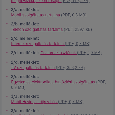
megnevezése, elérhetősége
(PDF, 149,7 kB)
2/a. melléklet:
Mobil szolgáltatás tartalma
(PDF, 0,8 MB)
2/b. melléklet:
Telefon szolgáltatás tartalma
(PDF, 239,1 kB)
2/c. melléklet:
Internet szolgáltatás tartalma
(PDF, 0,7 MB)
2/d. melléklet:
Csatornakiosztások
(PDF, 1,9 MB)
2/d. melléklet:
TV szolgáltatás tartalma
(PDF, 353,2 kB)
2/e. melléklet:
Egyetemes elektronikus hírközlési szolgáltatás
(PDF,
0,9 MB)
3/a. melléklet:
Mobil Havidíjas díjszabás
(PDF, 0,7 MB)
3/a. melléklet: