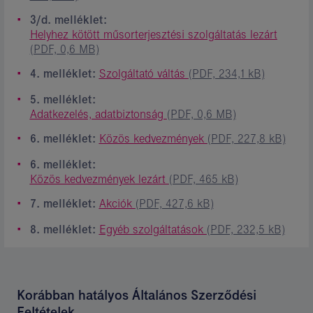
3/d. melléklet:
Helyhez kötött műsorterjesztési szolgáltatás lezárt
(PDF, 0,6 MB)
4. melléklet:
Szolgáltató váltás
(PDF, 234,1 kB)
5. melléklet:
Adatkezelés, adatbiztonság
(PDF, 0,6 MB)
6. melléklet:
Közös kedvezmények
(PDF, 227,8 kB)
6. melléklet:
Közös kedvezmények lezárt
(PDF, 465 kB)
7. melléklet:
Akciók
(PDF, 427,6 kB)
8. melléklet:
Egyéb szolgáltatások
(PDF, 232,5 kB)
Korábban hatályos Általános Szerződési
Feltételek