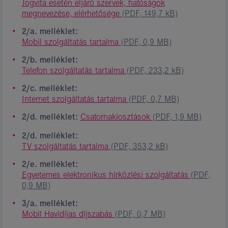
Jogvita esetén eljáró szervek, hatóságok
megnevezése, elérhetősége
(PDF, 149,7 kB)
2/a. melléklet:
Mobil szolgáltatás tartalma
(PDF, 0,9 MB)
2/b. melléklet:
Telefon szolgáltatás tartalma
(PDF, 233,2 kB)
2/c. melléklet:
Internet szolgáltatás tartalma
(PDF, 0,7 MB)
2/d. melléklet:
Csatornakiosztások
(PDF, 1,9 MB)
2/d. melléklet:
TV szolgáltatás tartalma
(PDF, 353,2 kB)
2/e. melléklet:
Egyetemes elektronikus hírközlési szolgáltatás
(PDF,
0,9 MB)
3/a. melléklet:
Mobil Havidíjas díjszabás
(PDF, 0,7 MB)