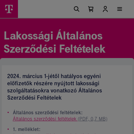
Ugrási
Lakossági
Főmenü
lehetőségek
Kosárban
Kosár
Ászf
található
lenyitása
elemek
-
száma
0
Magyar
Lakossági Általános
Telekom
Szerződési Feltételek
csoport
2024. március 1-jétől hatályos egyéni
előfizetők részére nyújtott lakossági
szolgáltatásokra vonatkozó Általános
Szerződési Feltételek
Általános szerződési feltételek:
Általános szerződési feltételek
(PDF, 0,7 MB)
1. melléklet: