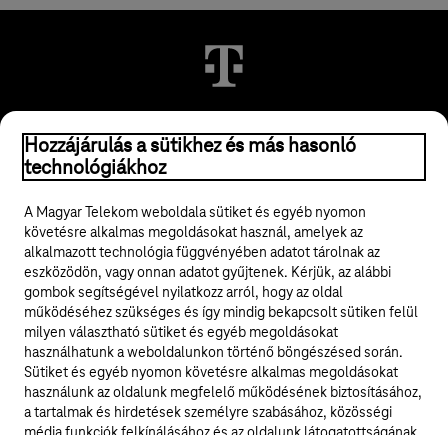
© 2026 Magyar Telekom Nyrt.
Hozzájárulás a sütikhez és más hasonló
technológiákhoz
Jogi tudnivalók
A Magyar Telekom weboldala sütiket és egyéb nyomon
követésre alkalmas megoldásokat használ, amelyek az
ÁSZF
alkalmazott technológia függvényében adatot tárolnak az
eszközödön, vagy onnan adatot gyűjtenek. Kérjük, az alábbi
Adatvédelem
gombok segítségével nyilatkozz arról, hogy az oldal
működéséhez szükséges és így mindig bekapcsolt sütiken felül
milyen választható sütiket és egyéb megoldásokat
Felhívások
használhatunk a weboldalunkon történő böngészésed során.
Sütiket és egyéb nyomon követésre alkalmas megoldásokat
Hírlevél
használunk az oldalunk megfelelő működésének biztosításához,
a tartalmak és hirdetések személyre szabásához, közösségi
Közösségi média
média funkciók felkínálásához és az oldalunk látogatottságának