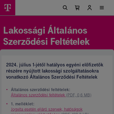
Ugrási
Lakossági
Főmenü
lehetőségek
Kosárban
Kosár
Ászf
található
lenyitása
elemek
-
száma
0
Magyar
Lakossági Általános
Telekom
Szerződési Feltételek
csoport
2024. július 1-jétől hatályos egyéni előfizetők
részére nyújtott lakossági szolgáltatásokra
vonatkozó Általános Szerződési Feltételek
Általános szerződési feltételek:
Általános szerződési feltételek
(PDF, 0,6 MB)
1. melléklet:
Jogvita esetén eljáró szervek, hatóságok