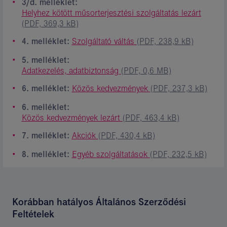
3/d. melléklet:
Helyhez kötött műsorterjesztési szolgáltatás lezárt
(PDF, 369,3 kB)
4. melléklet:
Szolgáltató váltás
(PDF, 238,9 kB)
5. melléklet:
Adatkezelés, adatbiztonság
(PDF, 0,6 MB)
6. melléklet:
Közös kedvezmények
(PDF, 237,3 kB)
6. melléklet:
Közös kedvezmények lezárt
(PDF, 463,4 kB)
7. melléklet:
Akciók
(PDF, 430,4 kB)
8. melléklet:
Egyéb szolgáltatások
(PDF, 232,5 kB)
Korábban hatályos Általános Szerződési
Feltételek