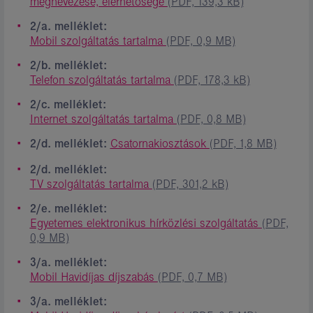
megnevezése, elérhetősége
(PDF, 139,3 kB)
2/a. melléklet:
Mobil szolgáltatás tartalma
(PDF, 0,9 MB)
2/b. melléklet:
Telefon szolgáltatás tartalma
(PDF, 178,3 kB)
2/c. melléklet:
Internet szolgáltatás tartalma
(PDF, 0,8 MB)
2/d. melléklet:
Csatornakiosztások
(PDF, 1,8 MB)
2/d. melléklet:
TV szolgáltatás tartalma
(PDF, 301,2 kB)
2/e. melléklet:
Egyetemes elektronikus hírközlési szolgáltatás
(PDF,
0,9 MB)
3/a. melléklet:
Mobil Havidíjas díjszabás
(PDF, 0,7 MB)
3/a. melléklet: