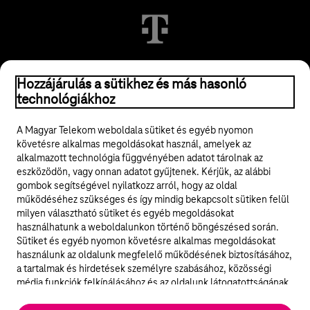
© 2026 Magyar Telekom Nyrt.
Hozzájárulás a sütikhez és más hasonló
technológiákhoz
Jogi tudnivalók
A Magyar Telekom weboldala sütiket és egyéb nyomon
követésre alkalmas megoldásokat használ, amelyek az
ÁSZF
alkalmazott technológia függvényében adatot tárolnak az
eszközödön, vagy onnan adatot gyűjtenek. Kérjük, az alábbi
Adatvédelem
gombok segítségével nyilatkozz arról, hogy az oldal
működéséhez szükséges és így mindig bekapcsolt sütiken felül
milyen választható sütiket és egyéb megoldásokat
Felhívások
használhatunk a weboldalunkon történő böngészésed során.
Sütiket és egyéb nyomon követésre alkalmas megoldásokat
Hírlevél
használunk az oldalunk megfelelő működésének biztosításához,
a tartalmak és hirdetések személyre szabásához, közösségi
Közösségi média
média funkciók felkínálásához és az oldalunk látogatottságának
elemzéséhez. A működéshez szükséges sütik