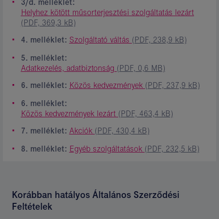
3/d. melléklet:
Helyhez kötött műsorterjesztési szolgáltatás lezárt
(PDF, 369,3 kB)
4. melléklet:
Szolgáltató váltás
(PDF, 238,9 kB)
5. melléklet:
Adatkezelés, adatbiztonság
(PDF, 0,6 MB)
6. melléklet:
Közös kedvezmények
(PDF, 237,9 kB)
6. melléklet:
Közös kedvezmények lezárt
(PDF, 463,4 kB)
7. melléklet:
Akciók
(PDF, 430,4 kB)
8. melléklet:
Egyéb szolgáltatások
(PDF, 232,5 kB)
Korábban hatályos Általános Szerződési
Feltételek