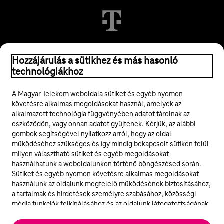
© 2026 Magyar Telekom Nyrt.
Hozzájárulás a sütikhez és más hasonló
technológiákhoz
Jogi tudnivalók
A Magyar Telekom weboldala sütiket és egyéb nyomon
követésre alkalmas megoldásokat használ, amelyek az
ÁSZF
alkalmazott technológia függvényében adatot tárolnak az
eszközödön, vagy onnan adatot gyűjtenek. Kérjük, az alábbi
Adatvédelem
gombok segítségével nyilatkozz arról, hogy az oldal
működéséhez szükséges és így mindig bekapcsolt sütiken felül
milyen választható sütiket és egyéb megoldásokat
Felhívások
használhatunk a weboldalunkon történő böngészésed során.
Sütiket és egyéb nyomon követésre alkalmas megoldásokat
Hírlevél
használunk az oldalunk megfelelő működésének biztosításához,
a tartalmak és hirdetések személyre szabásához, közösségi
Közösségi média
média funkciók felkínálásához és az oldalunk látogatottságának
elemzéséhez. A működéshez szükséges sütik