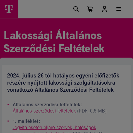
Ugrási
Lakossági
Főmenü
lehetőségek
Kosárban
Kosár
Ászf
található
lenyitása
elemek
-
száma
0
Magyar
Lakossági Általános
Telekom
Szerződési Feltételek
csoport
2024. július 26-tól hatályos egyéni előfizetők
részére nyújtott lakossági szolgáltatásokra
vonatkozó Általános Szerződési Feltételek
Általános szerződési feltételek:
Általános szerződési feltételek
(PDF, 0,6 MB)
1. melléklet:
Jogvita esetén eljáró szervek, hatóságok