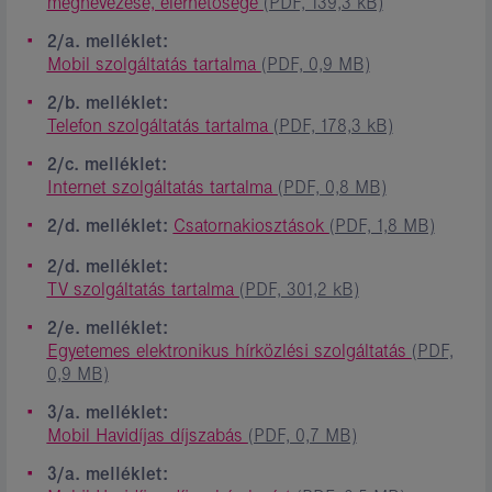
megnevezése, elérhetősége
(PDF, 139,3 kB)
2/a. melléklet:
Mobil szolgáltatás tartalma
(PDF, 0,9 MB)
2/b. melléklet:
Telefon szolgáltatás tartalma
(PDF, 178,3 kB)
2/c. melléklet:
Internet szolgáltatás tartalma
(PDF, 0,8 MB)
2/d. melléklet:
Csatornakiosztások
(PDF, 1,8 MB)
2/d. melléklet:
TV szolgáltatás tartalma
(PDF, 301,2 kB)
2/e. melléklet:
Egyetemes elektronikus hírközlési szolgáltatás
(PDF,
0,9 MB)
3/a. melléklet:
Mobil Havidíjas díjszabás
(PDF, 0,7 MB)
3/a. melléklet: