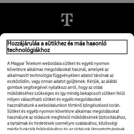
© 2026 Magyar Telekom Nyrt.
Hozzájárulás a sütikhez és más hasonló
technológiákhoz
Jogi tudnivalók
A Magyar Telekom weboldala sütiket és egyéb nyomon
követésre alkalmas megoldásokat használ, amelyek az
ÁSZF
alkalmazott technológia függvényében adatot tárolnak az
eszközödön, vagy onnan adatot gyűjtenek. Kérjük, az alábbi
Adatvédelem
gombok segítségével nyilatkozz arról, hogy az oldal
működéséhez szükséges és így mindig bekapcsolt sütiken felül
milyen választható sütiket és egyéb megoldásokat
Felhívások
használhatunk a weboldalunkon történő böngészésed során.
Sütiket és egyéb nyomon követésre alkalmas megoldásokat
Hírlevél
használunk az oldalunk megfelelő működésének biztosításához,
a tartalmak és hirdetések személyre szabásához, közösségi
Közösségi média
média funkciók felkínálásához és az oldalunk látogatottságának