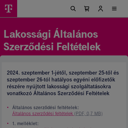
Ugrási
Lakossági
Főmenü
lehetőségek
Kosárban
Kosár
Ászf
található
lenyitása
elemek
-
száma
0
Magyar
Lakossági Általános
Telekom
Szerződési Feltételek
csoport
2024. szeptember 1-jétől, szeptember 25-től és
szeptember 26-tól hatályos egyéni előfizetők
részére nyújtott lakossági szolgáltatásokra
vonatkozó Általános Szerződési Feltételek
Általános szerződési feltételek:
Általános szerződési feltételek
(PDF, 0,7 MB)
1. melléklet: