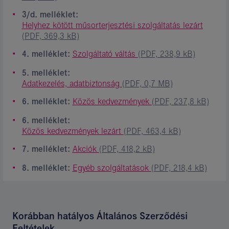
3/d. melléklet:
Helyhez kötött műsorterjesztési szolgáltatás lezárt
(PDF, 369,3 kB)
4. melléklet:
Szolgáltató váltás
(PDF, 238,9 kB)
5. melléklet:
Adatkezelés, adatbiztonság
(PDF, 0,7 MB)
6. melléklet:
Közös kedvezmények
(PDF, 237,8 kB)
6. melléklet:
Közös kedvezmények lezárt
(PDF, 463,4 kB)
7. melléklet:
Akciók
(PDF, 418,2 kB)
8. melléklet:
Egyéb szolgáltatások
(PDF, 218,4 kB)
Korábban hatályos Általános Szerződési
Feltételek