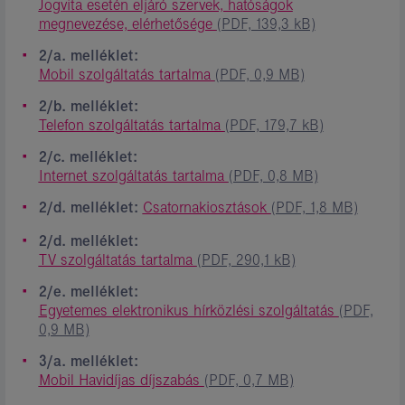
Jogvita esetén eljáró szervek, hatóságok
megnevezése, elérhetősége
(PDF, 139,3 kB)
2/a. melléklet:
Mobil szolgáltatás tartalma
(PDF, 0,9 MB)
2/b. melléklet:
Telefon szolgáltatás tartalma
(PDF, 179,7 kB)
2/c. melléklet:
Internet szolgáltatás tartalma
(PDF, 0,8 MB)
2/d. melléklet:
Csatornakiosztások
(PDF, 1,8 MB)
2/d. melléklet:
TV szolgáltatás tartalma
(PDF, 290,1 kB)
2/e. melléklet:
Egyetemes elektronikus hírközlési szolgáltatás
(PDF,
0,9 MB)
3/a. melléklet:
Mobil Havidíjas díjszabás
(PDF, 0,7 MB)