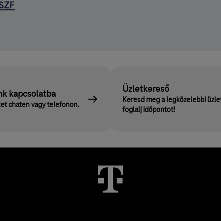
SZF
Üzletkereső
nk kapcsolatba
Keresd meg a legközelebbi üzle
et chaten vagy telefonon.
foglalj időpontot!