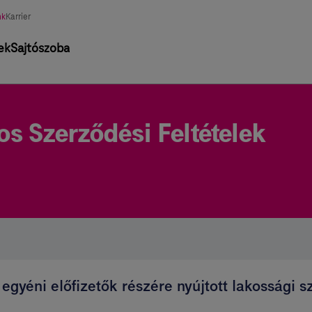
asztott
nk
Karrier
tág
ek
Sajtószoba
os Szerződési Feltételek
egyéni előfizetők részére nyújtott lakossági 