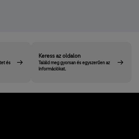
Keress az oldalon
tet és
Találd meg gyorsan és egyszerűen az
információkat.