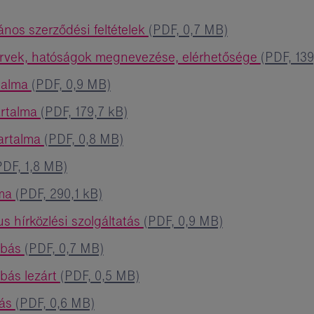
lános szerződési feltételek
(PDF, 0,7 MB)
zervek, hatóságok megnevezése, elérhetősége
(PDF, 139
rtalma
(PDF, 0,9 MB)
artalma
(PDF, 179,7 kB)
tartalma
(PDF, 0,8 MB)
PDF, 1,8 MB)
lma
(PDF, 290,1 kB)
s hírközlési szolgáltatás
(PDF, 0,9 MB)
abás
(PDF, 0,7 MB)
abás lezárt
(PDF, 0,5 MB)
bás
(PDF, 0,6 MB)