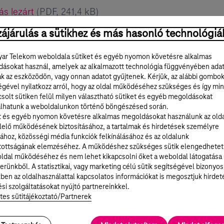
ás lezárt
(PDF, 241,4 kB)
gáltatás
(PDF, 0,6 MB)
ájárulás a sütikhez és más hasonló technológiá
áltatás lezárt
(PDF, 0,5 MB)
ar Telekom weboldala sütiket és egyéb nyomon követésre alkalmas
ásokat használ, amelyek az alkalmazott technológia függvényében ada
lgáltatás
(PDF, 160,1 kB)
ak az eszközödön, vagy onnan adatot gyűjtenek. Kérjük, az alábbi gombo
égével nyilatkozz arról, hogy az oldal működéséhez szükséges és így min
gáltatás lezárt
(PDF, 260,6 kB)
solt sütiken felül milyen választható sütiket és egyéb megoldásokat
lhatunk a weboldalunkon történő böngészésed során.
erjesztési szolgáltatás
(PDF, 402,2 kB)
t és egyéb nyomon követésre alkalmas megoldásokat használunk az old
rjesztési szolgáltatás lezárt
(PDF, 386,8 kB)
elő működésének biztosításához, a tartalmak és hirdetések személyre
ához, közösségi média funkciók felkínálásához és az oldalunk
238,9 kB)
tottságának elemzéséhez. A működéshez szükséges sütik elengedhetet
ldal működéséhez és nem lehet kikapcsolni őket a weboldal látogatása
nság
(PDF, 0,7 MB)
erünkből. A statisztikai, vagy marketing célú sütik segítségével bizonyos
ben az oldalhasználattal kapcsolatos információkat is megosztjuk hirdet
DF, 238,9 kB)
si szolgáltatásokat nyújtó partnereinkkel.
tes sütitájékoztató/Partnerek
zárt
(PDF, 463,4 kB)