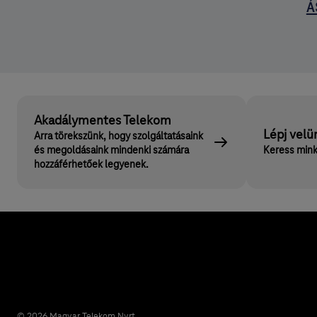
Á
Akadálymentes Telekom
Lépj velü
Arra törekszünk, hogy szolgáltatásaink
és megoldásaink mindenki számára
Keress mink
hozzáférhetőek legyenek.
© 2026 Magyar Telekom Nyrt.