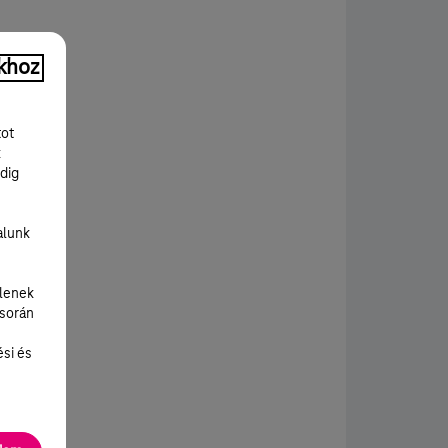
khoz
tot
k
dig
alunk
lenek
 során
ési és