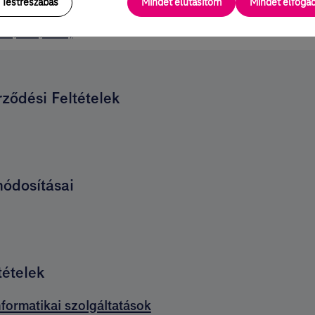
Testreszabás
Mindet elutasítom
Mindet elfog
DF, 219,6 kB)
ződési Feltételek
módosításai
tételek
nformatikai szolgáltatások