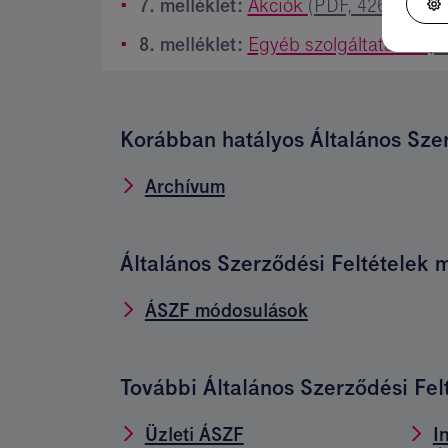
7. melléklet:
Akciók
(PDF, 426,2 kB)
8. melléklet:
Egyéb szolgáltatások
(P
Korábban hatályos Általános Szer
Archívum
Általános Szerződési Feltételek 
ÁSZF módosulások
További Általános Szerződési Fel
Üzleti ÁSZF
I