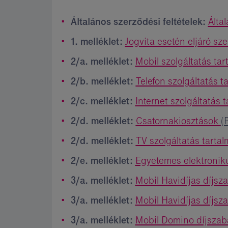
Általános szerződési feltételek:
Álta
1. melléklet:
Jogvita esetén eljáró s
2/a. melléklet:
Mobil szolgáltatás ta
2/b. melléklet:
Telefon szolgáltatás t
2/c. melléklet:
Internet szolgáltatás 
2/d. melléklet:
Csatornakiosztások
(
2/d. melléklet:
TV szolgáltatás tarta
2/e. melléklet:
Egyetemes elektroniku
3/a. melléklet:
Mobil Havidíjas díjsz
3/a. melléklet:
Mobil Havidíjas díjsz
3/a. melléklet:
Mobil Domino díjsza