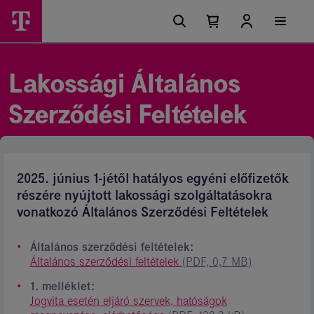
Ugrási
Lakossági
Főmenü
lehetőségek
Kosárban
Kosár
Ászf
található
lenyitása
elemek
-
száma
0
Magyar
Lakossági Általános
Telekom
Szerződési Feltételek
csoport
2025. június 1-jétől hatályos egyéni előfizetők
részére nyújtott lakossági szolgáltatásokra
vonatkozó Általános Szerződési Feltételek
Általános szerződési feltételek:
Általános szerződési feltételek
(PDF, 0,7 MB)
1. melléklet:
Jogvita esetén eljáró szervek, hatóságok