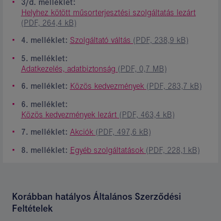
3/d. melléklet:
Helyhez kötött műsorterjesztési szolgáltatás lezárt
(PDF, 264,4 kB)
4. melléklet:
Szolgáltató váltás
(PDF, 238,9 kB)
5. melléklet:
Adatkezelés, adatbiztonság
(PDF, 0,7 MB)
6. melléklet:
Közös kedvezmények
(PDF, 283,7 kB)
6. melléklet:
Közös kedvezmények lezárt
(PDF, 463,4 kB)
7. melléklet:
Akciók
(PDF, 497,6 kB)
8. melléklet:
Egyéb szolgáltatások
(PDF, 228,1 kB)
Korábban hatályos Általános Szerződési
Feltételek