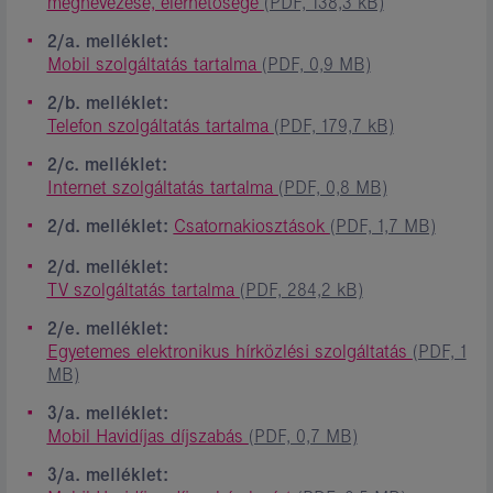
megnevezése, elérhetősége
(PDF, 138,3 kB)
2/a. melléklet:
Mobil szolgáltatás tartalma
(PDF, 0,9 MB)
2/b. melléklet:
Telefon szolgáltatás tartalma
(PDF, 179,7 kB)
2/c. melléklet:
Internet szolgáltatás tartalma
(PDF, 0,8 MB)
2/d. melléklet:
Csatornakiosztások
(PDF, 1,7 MB)
2/d. melléklet:
TV szolgáltatás tartalma
(PDF, 284,2 kB)
2/e. melléklet:
Egyetemes elektronikus hírközlési szolgáltatás
(PDF, 1
MB)
3/a. melléklet:
Mobil Havidíjas díjszabás
(PDF, 0,7 MB)
3/a. melléklet: