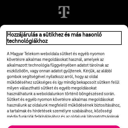
© 2026 Magyar Telekom Nyrt.
Hozzájárulás a sütikhez és más hasonló
technológiákhoz
Jogi tudnivalók
A Magyar Telekom weboldala sütiket és egyéb nyomon
követésre alkalmas megoldásokat használ, amelyek az
ÁSZF
alkalmazott technológia függvényében adatot tárolnak az
eszközödön, vagy onnan adatot gyűjtenek. Kérjük, az alábbi
Adatvédelem
gombok segítségével nyilatkozz arról, hogy az oldal
működéséhez szükséges és így mindig bekapcsolt sütiken felül
milyen választható sütiket és egyéb megoldásokat
Felhívások
használhatunk a weboldalunkon történő böngészésed során.
Sütiket és egyéb nyomon követésre alkalmas megoldásokat
Hírlevél
használunk az oldalunk megfelelő működésének biztosításához,
a tartalmak és hirdetések személyre szabásához, közösségi
Közösségi média
média funkciók felkínálásához és az oldalunk látogatottságának
elemzéséhez. A működéshez szükséges sütik