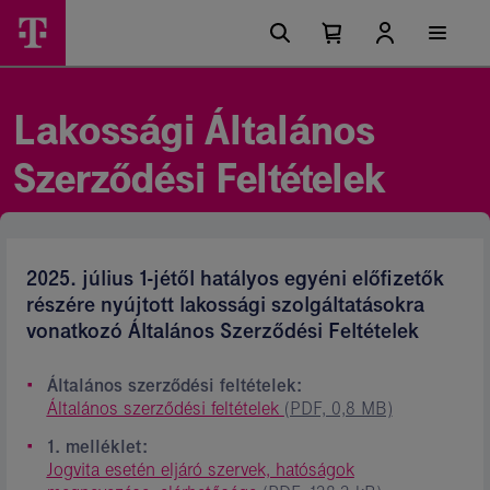
Ugrási
Lakossági
Főmenü
lehetőségek
Kosárban
Kosár
Ászf
található
lenyitása
elemek
-
száma
0
Magyar
Lakossági Általános
Telekom
Szerződési Feltételek
csoport
2025. július 1-jétől hatályos egyéni előfizetők
részére nyújtott lakossági szolgáltatásokra
vonatkozó Általános Szerződési Feltételek
Általános szerződési feltételek:
Általános szerződési feltételek
(PDF, 0,8 MB)
1. melléklet:
Jogvita esetén eljáró szervek, hatóságok