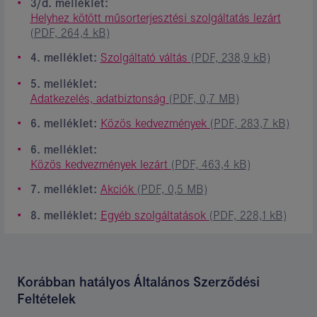
3/d. melléklet:
Helyhez kötött műsorterjesztési szolgáltatás lezárt
(PDF, 264,4 kB)
4. melléklet:
Szolgáltató váltás
(PDF, 238,9 kB)
5. melléklet:
Adatkezelés, adatbiztonság
(PDF, 0,7 MB)
6. melléklet:
Közös kedvezmények
(PDF, 283,7 kB)
6. melléklet:
Közös kedvezmények lezárt
(PDF, 463,4 kB)
7. melléklet:
Akciók
(PDF, 0,5 MB)
8. melléklet:
Egyéb szolgáltatások
(PDF, 228,1 kB)
Korábban hatályos Általános Szerződési
Feltételek