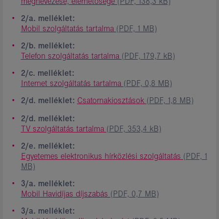
megnevezése, elérhetősége
(PDF, 138,3 kB)
2/a. melléklet:
Mobil szolgáltatás tartalma
(PDF, 1 MB)
2/b. melléklet:
Telefon szolgáltatás tartalma
(PDF, 179,7 kB)
2/c. melléklet:
Internet szolgáltatás tartalma
(PDF, 0,8 MB)
2/d. melléklet:
Csatornakiosztások
(PDF, 1,8 MB)
2/d. melléklet:
TV szolgáltatás tartalma
(PDF, 353,4 kB)
2/e. melléklet:
Egyetemes elektronikus hírközlési szolgáltatás
(PDF, 1
MB)
3/a. melléklet:
Mobil Havidíjas díjszabás
(PDF, 0,7 MB)
3/a. melléklet: