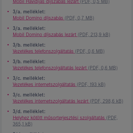
Mobil Havidíjas díjszabás lezárt
(PDF, 0,5 MB)
3/a. melléklet:
Mobil Domino díjszabás
(PDF, 0,7 MB)
3/a. melléklet:
Mobil Domino díjszabás lezárt
(PDF, 213,9 kB)
3/b. melléklet:
Vezetékes telefonszolgáltatás
(PDF, 0,6 MB)
3/b. melléklet:
Vezetékes telefonszolgáltatás lezárt
(PDF, 0,6 MB)
3/c. melléklet:
Vezetékes internetszolgáltatás
(PDF, 193 kB)
3/c. melléklet:
Vezetékes internetszolgáltatás lezárt
(PDF, 298,6 kB)
3/d. melléklet:
Helyhez kötött műsorterjesztési szolgáltatás
(PDF,
365,1 kB)