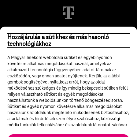
© 2026 Magyar Telekom Nyrt.
Hozzájárulás a sütikhez és más hasonló
technológiákhoz
Jogi tudnivalók
A Magyar Telekom weboldala sütiket és egyéb nyomon
követésre alkalmas megoldásokat használ, amelyek az
ÁSZF
alkalmazott technológia függvényében adatot tárolnak az
eszközödön, vagy onnan adatot gyűjtenek. Kérjük, az alábbi
Adatvédelem
gombok segítségével nyilatkozz arról, hogy az oldal
működéséhez szükséges és így mindig bekapcsolt sütiken felül
milyen választható sütiket és egyéb megoldásokat
Felhívások
használhatunk a weboldalunkon történő böngészésed során.
Sütiket és egyéb nyomon követésre alkalmas megoldásokat
Hírlevél
használunk az oldalunk megfelelő működésének biztosításához,
a tartalmak és hirdetések személyre szabásához, közösségi
Közösségi média
média funkciók felkínálásához és az oldalunk látogatottságának
elemzéséhez. A működéshez szükséges sütik