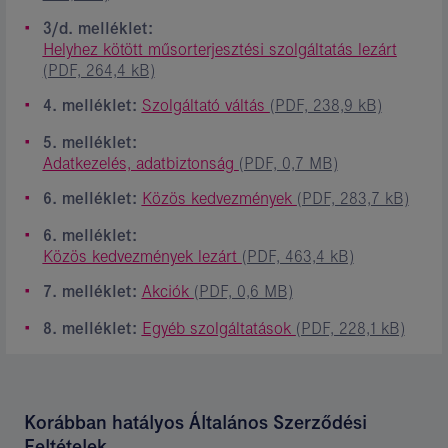
3/d. melléklet:
Helyhez kötött műsorterjesztési szolgáltatás lezárt
(PDF, 264,4 kB)
4. melléklet:
Szolgáltató váltás
(PDF, 238,9 kB)
5. melléklet:
Adatkezelés, adatbiztonság
(PDF, 0,7 MB)
6. melléklet:
Közös kedvezmények
(PDF, 283,7 kB)
6. melléklet:
Közös kedvezmények lezárt
(PDF, 463,4 kB)
7. melléklet:
Akciók
(PDF, 0,6 MB)
8. melléklet:
Egyéb szolgáltatások
(PDF, 228,1 kB)
Korábban hatályos Általános Szerződési
Feltételek