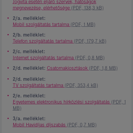
Jogvita esetén eljáró szervek, hatóságok
megnevezése, elérhetősége
(PDF, 138,3 kB)
2/a. melléklet:
Mobil szolgáltatás tartalma
(PDF, 1 MB)
2/b. melléklet:
Telefon szolgáltatás tartalma
(PDF, 179,7 kB)
2/c. melléklet:
Internet szolgáltatás tartalma
(PDF, 0,8 MB)
2/d. melléklet:
Csatornakiosztások
(PDF, 1,8 MB)
2/d. melléklet:
TV szolgáltatás tartalma
(PDF, 353,4 kB)
2/e. melléklet:
Egyetemes elektronikus hírközlési szolgáltatás
(PDF, 1
MB)
3/a. melléklet:
Mobil Havidíjas díjszabás
(PDF, 0,7 MB)