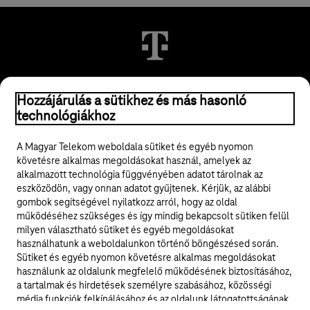
© 2026 Magyar Telekom Nyrt.
Hozzájárulás a sütikhez és más hasonló
technológiákhoz
Jogi tudnivalók
A Magyar Telekom weboldala sütiket és egyéb nyomon
követésre alkalmas megoldásokat használ, amelyek az
ÁSZF
alkalmazott technológia függvényében adatot tárolnak az
eszközödön, vagy onnan adatot gyűjtenek. Kérjük, az alábbi
Adatvédelem
gombok segítségével nyilatkozz arról, hogy az oldal
működéséhez szükséges és így mindig bekapcsolt sütiken felül
milyen választható sütiket és egyéb megoldásokat
Felhívások
használhatunk a weboldalunkon történő böngészésed során.
Sütiket és egyéb nyomon követésre alkalmas megoldásokat
Hírlevél
használunk az oldalunk megfelelő működésének biztosításához,
a tartalmak és hirdetések személyre szabásához, közösségi
Közösségi média
média funkciók felkínálásához és az oldalunk látogatottságának