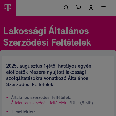
Ugrási
Lakossági
Főmenü
lehetőségek
Kosárban
Kosár
Ászf
található
lenyitása
elemek
-
száma
0
Magyar
Lakossági Általános
Telekom
Szerződési Feltételek
csoport
2025. augusztus 1-jétől hatályos egyéni
előfizetők részére nyújtott lakossági
szolgáltatásokra vonatkozó Általános
Szerződési Feltételek
Általános szerződési feltételek:
Általános szerződési feltételek
(PDF, 0,8 MB)
1. melléklet: