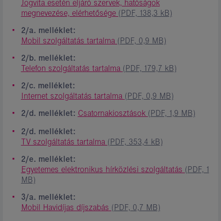
Jogvita esetén eljáró szervek, hatóságok
megnevezése, elérhetősége
(PDF, 138,3 kB)
2/a. melléklet:
Mobil szolgáltatás tartalma
(PDF, 0,9 MB)
2/b. melléklet:
Telefon szolgáltatás tartalma
(PDF, 179,7 kB)
2/c. melléklet:
Internet szolgáltatás tartalma
(PDF, 0,9 MB)
2/d. melléklet:
Csatornakiosztások
(PDF, 1,9 MB)
2/d. melléklet:
TV szolgáltatás tartalma
(PDF, 353,4 kB)
2/e. melléklet:
Egyetemes elektronikus hírközlési szolgáltatás
(PDF, 1
MB)
3/a. melléklet:
Mobil Havidíjas díjszabás
(PDF, 0,7 MB)