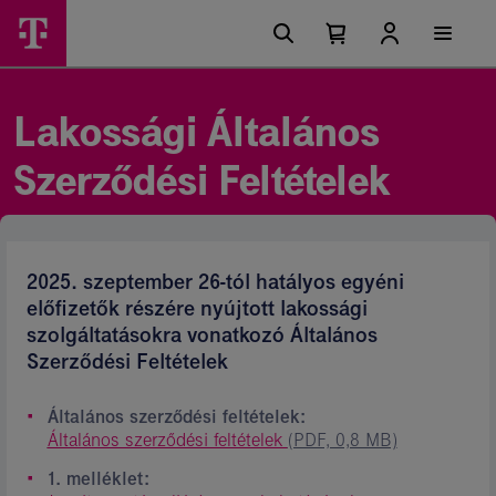
Ugrási
Lakossági
Főmenü
lehetőségek
Kosárban
Kosár
Ászf
található
lenyitása
elemek
-
száma
0
Magyar
Lakossági Általános
Telekom
Szerződési Feltételek
csoport
2025. szeptember 26-tól hatályos egyéni
előfizetők részére nyújtott lakossági
szolgáltatásokra vonatkozó Általános
Szerződési Feltételek
Általános szerződési feltételek:
Általános szerződési feltételek
(PDF, 0,8 MB)
1. melléklet: