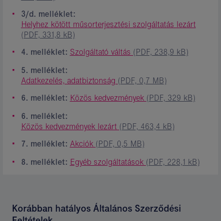
3/d. melléklet:
Helyhez kötött műsorterjesztési szolgáltatás lezárt
(PDF, 331,8 kB)
4. melléklet:
Szolgáltató váltás
(PDF, 238,9 kB)
5. melléklet:
Adatkezelés, adatbiztonság
(PDF, 0,7 MB)
6. melléklet:
Közös kedvezmények
(PDF, 329 kB)
6. melléklet:
Közös kedvezmények lezárt
(PDF, 463,4 kB)
7. melléklet:
Akciók
(PDF, 0,5 MB)
8. melléklet:
Egyéb szolgáltatások
(PDF, 228,1 kB)
Korábban hatályos Általános Szerződési
Feltételek