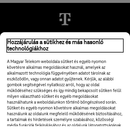
© 2026 Magyar Telekom Nyrt.
Hozzájárulás a sütikhez és más hasonló
technológiákhoz
Jogi tudnivalók
A Magyar Telekom weboldala sütiket és egyéb nyomon
követésre alkalmas megoldásokat használ, amelyek az
ÁSZF
alkalmazott technológia függvényében adatot tárolnak az
eszközödön, vagy onnan adatot gyűjtenek. Kérjük, az alábbi
Adatvédelem
gombok segítségével nyilatkozz arról, hogy az oldal
működéséhez szükséges és így mindig bekapcsolt sütiken felül
milyen választható sütiket és egyéb megoldásokat
Felhívások
használhatunk a weboldalunkon történő böngészésed során.
Sütiket és egyéb nyomon követésre alkalmas megoldásokat
Hírlevél
használunk az oldalunk megfelelő működésének biztosításához,
a tartalmak és hirdetések személyre szabásához, közösségi
Közösségi média
média funkciók felkínálásához és az oldalunk látogatottságának