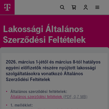
Ugrási
Lakossági
Főmenü
lehetőségek
Kosárban
Kosár
Ászf
található
lenyitása
elemek
-
száma
0
Magyar
Lakossági Általános
Telekom
Szerződési Feltételek
csoport
2026. március 1-jétől és március 8-tól hatályos
egyéni előfizetők részére nyújtott lakossági
szolgáltatásokra vonatkozó Általános
Szerződési Feltételek
Általános szerződési feltételek:
Általános szerződési feltételek
(PDF, 0,7 MB)
1. melléklet: