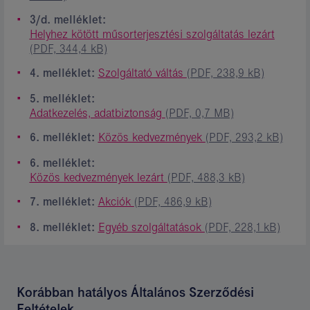
3/d. melléklet:
Helyhez kötött műsorterjesztési szolgáltatás lezárt
(PDF, 344,4 kB)
4. melléklet:
Szolgáltató váltás
(PDF, 238,9 kB)
5. melléklet:
Adatkezelés, adatbiztonság
(PDF, 0,7 MB)
6. melléklet:
Közös kedvezmények
(PDF, 293,2 kB)
6. melléklet:
Közös kedvezmények lezárt
(PDF, 488,3 kB)
7. melléklet:
Akciók
(PDF, 486,9 kB)
8. melléklet:
Egyéb szolgáltatások
(PDF, 228,1 kB)
Korábban hatályos Általános Szerződési
Feltételek