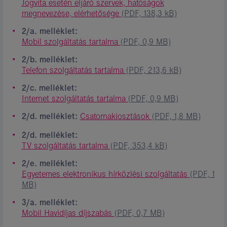
Jogvita esetén eljáró szervek, hatóságok
megnevezése, elérhetősége
(PDF, 138,3 kB)
2/a. melléklet:
Mobil szolgáltatás tartalma
(PDF, 0,9 MB)
2/b. melléklet:
Telefon szolgáltatás tartalma
(PDF, 213,6 kB)
2/c. melléklet:
Internet szolgáltatás tartalma
(PDF, 0,9 MB)
2/d. melléklet:
Csatornakiosztások
(PDF, 1,8 MB)
2/d. melléklet:
TV szolgáltatás tartalma
(PDF, 353,4 kB)
2/e. melléklet:
Egyetemes elektronikus hírközlési szolgáltatás
(PDF, 1
MB)
3/a. melléklet:
Mobil Havidíjas díjszabás
(PDF, 0,7 MB)