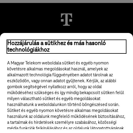
© 2026 Magyar Telekom Nyrt.
Hozzájárulás a sütikhez és más hasonló
technológiákhoz
Jogi tudnivalók
A Magyar Telekom weboldala sütiket és egyéb nyomon
követésre alkalmas megoldásokat használ, amelyek az
ÁSZF
alkalmazott technológia függvényében adatot tárolnak az
eszközödön, vagy onnan adatot gyűjtenek. Kérjük, az alábbi
Adatvédelem
gombok segítségével nyilatkozz arról, hogy az oldal
működéséhez szükséges és így mindig bekapcsolt sütiken felül
milyen választható sütiket és egyéb megoldásokat
Felhívások
használhatunk a weboldalunkon történő böngészésed során.
Sütiket és egyéb nyomon követésre alkalmas megoldásokat
Hírlevél
használunk az oldalunk megfelelő működésének biztosításához,
a tartalmak és hirdetések személyre szabásához, közösségi
Közösségi média
média funkciók felkínálásához és az oldalunk látogatottságának