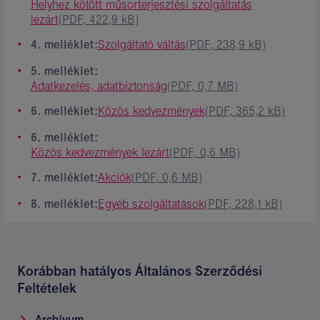
Helyhez kötött műsorterjesztési szolgáltatás
lezárt
(PDF, 422,9 kB)
4. melléklet:
Szolgáltató váltás
(PDF, 238,9 kB)
5. melléklet:
Adatkezelés, adatbiztonság
(PDF, 0,7 MB)
6. melléklet:
Közös kedvezmények
(PDF, 365,2 kB)
6. melléklet:
Közös kedvezmények lezárt
(PDF, 0,6 MB)
7. melléklet:
Akciók
(PDF, 0,6 MB)
8. melléklet:
Egyéb szolgáltatások
(PDF, 228,1 kB)
Korábban hatályos Általános Szerződési
Feltételek
Archívum