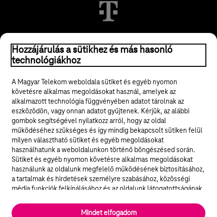
© 2026 Magyar Telekom Nyrt.
Hozzájárulás a sütikhez és más hasonló
technológiákhoz
Jogi tudnivalók
A Magyar Telekom weboldala sütiket és egyéb nyomon
követésre alkalmas megoldásokat használ, amelyek az
ÁSZF
alkalmazott technológia függvényében adatot tárolnak az
eszközödön, vagy onnan adatot gyűjtenek. Kérjük, az alábbi
Adatvédelem
gombok segítségével nyilatkozz arról, hogy az oldal
működéséhez szükséges és így mindig bekapcsolt sütiken felül
milyen választható sütiket és egyéb megoldásokat
Felhívások
használhatunk a weboldalunkon történő böngészésed során.
Sütiket és egyéb nyomon követésre alkalmas megoldásokat
Hírlevél
használunk az oldalunk megfelelő működésének biztosításához,
a tartalmak és hirdetések személyre szabásához, közösségi
Közösségi média
média funkciók felkínálásához és az oldalunk látogatottságának
elemzéséhez. A működéshez szükséges sütik
elengedhetetlenek a weboldal működéséhez és nem lehet
Cookie beállítások
Mindet elfogadom