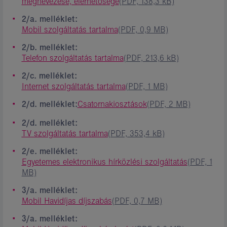
megnevezése, elérhetősége
(PDF, 138,3 kB)
2/a. melléklet:
Mobil szolgáltatás tartalma
(PDF, 0,9 MB)
2/b. melléklet:
Telefon szolgáltatás tartalma
(PDF, 213,6 kB)
2/c. melléklet:
Internet szolgáltatás tartalma
(PDF, 1 MB)
2/d. melléklet:
Csatornakiosztások
(PDF, 2 MB)
2/d. melléklet:
TV szolgáltatás tartalma
(PDF, 353,4 kB)
2/e. melléklet:
Egyetemes elektronikus hírközlési szolgáltatás
(PDF, 1
MB)
3/a. melléklet:
Mobil Havidíjas díjszabás
(PDF, 0,7 MB)
3/a. melléklet: