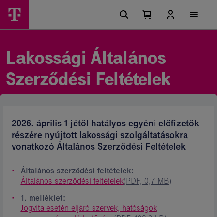
Ugrási
Lakossági
Főmenü
lehetőségek
Kosárban
Kosár
Ászf
található
lenyitása
elemek
-
száma
0
Magyar
Lakossági Általános
Telekom
Szerződési Feltételek
csoport
2026. április 1-jétől hatályos egyéni előfizetők
részére nyújtott lakossági szolgáltatásokra
vonatkozó Általános Szerződési Feltételek
Általános szerződési feltételek:
Általános szerződési feltételek
(PDF, 0,7 MB)
1. melléklet:
Jogvita esetén eljáró szervek, hatóságok