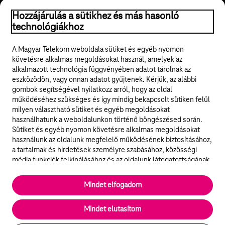
© 2026 Magyar Telekom Nyrt.
Hozzájárulás a sütikhez és más hasonló
technológiákhoz
Jogi tudnivalók
A Magyar Telekom weboldala sütiket és egyéb nyomon
követésre alkalmas megoldásokat használ, amelyek az
ÁSZF
alkalmazott technológia függvényében adatot tárolnak az
eszközödön, vagy onnan adatot gyűjtenek. Kérjük, az alábbi
Adatvédelem
gombok segítségével nyilatkozz arról, hogy az oldal
működéséhez szükséges és így mindig bekapcsolt sütiken felül
milyen választható sütiket és egyéb megoldásokat
Felhívások
használhatunk a weboldalunkon történő böngészésed során.
Sütiket és egyéb nyomon követésre alkalmas megoldásokat
Hírlevél
használunk az oldalunk megfelelő működésének biztosításához,
a tartalmak és hirdetések személyre szabásához, közösségi
Közösségi média
média funkciók felkínálásához és az oldalunk látogatottságának
elemzéséhez. A működéshez szükséges sütik
elengedhetetlenek a weboldal működéséhez és nem lehet
Cookie beállítások
Mindet elfogadom
kikapcsolni őket a weboldal látogatása során rendszerünkből. A
statisztikai, vagy marketing célú sütik segítségével bizonyos
English
Mindet elutasítom
esetekben az oldalhasználattal kapcsolatos információkat is
megosztjuk hirdetési és elemzési szolgáltatásokat nyújtó