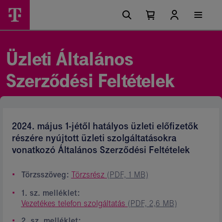
Ugrási
Üzleti
Főmenü
lehetőségek
Kosárban
Kosár
szolgáltatások
található
lenyitása
elemek
Általános
száma
0
Szerződési
Üzleti Általános
Feltételek
Szerződési Feltételek
2024. május 1-jétől hatályos üzleti előfizetők
részére nyújtott üzleti szolgáltatásokra
vonatkozó Általános Szerződési Feltételek
Törzsszöveg:
Törzsrész
(PDF, 1 MB)
1. sz. melléklet:
Vezetékes telefon szolgáltatás
(PDF, 2,6 MB)
2. sz. melléklet: