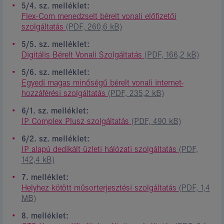
5/4. sz. melléklet:
Flex-Com menedzselt bérelt vonali előfizetői
szolgáltatás
(PDF, 260,6 kB)
5/5. sz. melléklet:
Digitális Bérelt Vonali Szolgáltatás
(PDF, 166,2 kB)
5/6. sz. melléklet:
Egyedi magas minőségű bérelt vonali internet-
hozzáférési szolgáltatás
(PDF, 235,2 kB)
6/1. sz. melléklet:
IP Complex Plusz szolgáltatás
(PDF, 490 kB)
6/2. sz. melléklet:
IP alapú dedikált üzleti hálózati szolgáltatás
(PDF,
142,4 kB)
7. melléklet:
Helyhez kötött műsorterjesztési szolgáltatás
(PDF, 1,4
MB)
8. melléklet: