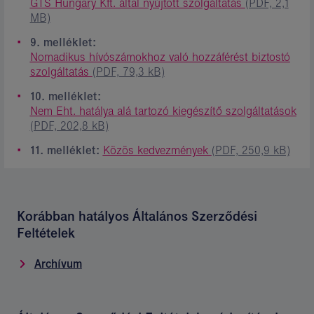
GTS Hungary Kft. által nyújtott szolgáltatás
(PDF, 2,1
MB)
9. melléklet:
Nomadikus hívószámokhoz való hozzáférést biztostó
szolgáltatás
(PDF, 79,3 kB)
10. melléklet:
Nem Eht. hatálya alá tartozó kiegészítő szolgáltatások
(PDF, 202,8 kB)
11. melléklet:
Közös kedvezmények
(PDF, 250,9 kB)
Korábban hatályos Általános Szerződési
Feltételek
Archívum