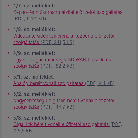
4/7. sz. melléklet:
Képjel- és műsorhang átvitel előfizetői szolgáltatás
(PDF, 141,4 kB)
4/8. sz. melléklet:
VideoGate videokonferencia központi előfizetői
szolgáltatás
(PDF, 241,5 kB)
4/9. sz. melléklet:
Egyedi magas minőségű SD-WAN hozzáférés
szolgáltatás
(PDF, 182,2 kB)
5/1. sz. melléklet:
Analóg bérelt vonali szolgáltatás
(PDF, 144 kB)
5/2. sz. melléklet:
Nagysebességű digitális bérelt vonali előfizetői
szolgáltatás
(PDF, 144,7 kB)
5/3. sz. melléklet:
GigaLink bérelt vonali előfizetői szolgáltatás
(PDF,
126,6 kB)