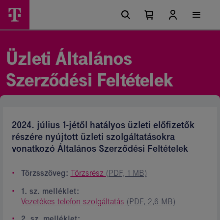
Ugrási
Üzleti
Főmenü
lehetőségek
Kosárban
Kosár
szolgáltatások
található
lenyitása
elemek
Általános
száma
0
Szerződési
Üzleti Általános
Feltételek
Szerződési Feltételek
2024. július 1-jétől hatályos üzleti előfizetők
részére nyújtott üzleti szolgáltatásokra
vonatkozó Általános Szerződési Feltételek
Törzsszöveg:
Törzsrész
(PDF, 1 MB)
1. sz. melléklet:
Vezetékes telefon szolgáltatás
(PDF, 2,6 MB)
2. sz. melléklet: