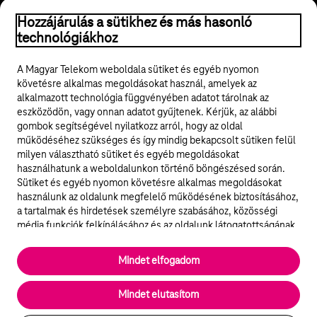
© 2026 Magyar Telekom Nyrt.
Hozzájárulás a sütikhez és más hasonló
technológiákhoz
Jogi tudnivalók
A Magyar Telekom weboldala sütiket és egyéb nyomon
követésre alkalmas megoldásokat használ, amelyek az
ÁSZF
alkalmazott technológia függvényében adatot tárolnak az
eszközödön, vagy onnan adatot gyűjtenek. Kérjük, az alábbi
Adatvédelem
gombok segítségével nyilatkozz arról, hogy az oldal
működéséhez szükséges és így mindig bekapcsolt sütiken felül
milyen választható sütiket és egyéb megoldásokat
Felhívások
használhatunk a weboldalunkon történő böngészésed során.
Sütiket és egyéb nyomon követésre alkalmas megoldásokat
Hírlevél
használunk az oldalunk megfelelő működésének biztosításához,
a tartalmak és hirdetések személyre szabásához, közösségi
Közösségi média
média funkciók felkínálásához és az oldalunk látogatottságának
elemzéséhez. A működéshez szükséges sütik
elengedhetetlenek a weboldal működéséhez és nem lehet
Cookie beállítások
Mindet elfogadom
kikapcsolni őket a weboldal látogatása során rendszerünkből. A
statisztikai, vagy marketing célú sütik segítségével bizonyos
English
Mindet elutasítom
esetekben az oldalhasználattal kapcsolatos információkat is
megosztjuk hirdetési és elemzési szolgáltatásokat nyújtó