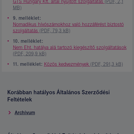
GTS Hungary Kft. által nyújtott szolgáltatás
(PDF, 2,1
MB)
9. melléklet:
Nomadikus hívószámokhoz való hozzáférést biztostó
szolgáltatás
(PDF, 79,3 kB)
10. melléklet:
Nem Eht. hatálya alá tartozó kiegészítő szolgáltatások
(PDF, 209,9 kB)
11. melléklet:
Közös kedvezmények
(PDF, 291,3 kB)
Korábban hatályos Általános Szerződési
Feltételek
Archívum