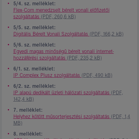
5/4. sz. melléklet:
Flex-Com menedzselt bérelt vonali előfizetői
szolgáltatás
(PDF, 260,6 kB)
5/5. sz. melléklet:
Digitális Bérelt Vonali Szolgáltatás
(PDF, 166,2 kB)
5/6. sz. melléklet:
Egyedi magas minőségű bérelt vonali internet-
hozzáférési szolgáltatás
(PDF, 235,2 kB)
6/1. sz. melléklet:
IP Complex Plusz szolgáltatás
(PDF, 490 kB)
6/2. sz. melléklet:
IP alapú dedikált üzleti hálózati szolgáltatás
(PDF,
142,4 kB)
7. melléklet:
Helyhez kötött műsorterjesztési szolgáltatás
(PDF, 1,4
MB)
8. melléklet: