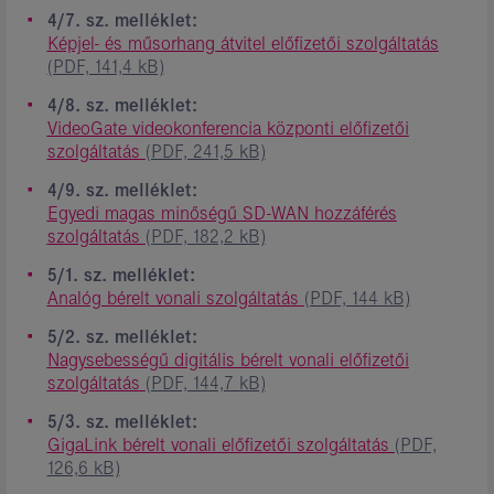
4/7. sz. melléklet:
Képjel- és műsorhang átvitel előfizetői szolgáltatás
(PDF, 141,4 kB)
4/8. sz. melléklet:
VideoGate videokonferencia központi előfizetői
szolgáltatás
(PDF, 241,5 kB)
4/9. sz. melléklet:
Egyedi magas minőségű SD-WAN hozzáférés
szolgáltatás
(PDF, 182,2 kB)
5/1. sz. melléklet:
Analóg bérelt vonali szolgáltatás
(PDF, 144 kB)
5/2. sz. melléklet:
Nagysebességű digitális bérelt vonali előfizetői
szolgáltatás
(PDF, 144,7 kB)
5/3. sz. melléklet:
GigaLink bérelt vonali előfizetői szolgáltatás
(PDF,
126,6 kB)